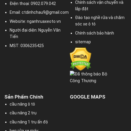
Chính sách vận chuyển và
Điện thoại: 0902.079.042
lắp đặt
Email:
ctdinhchau9@gmail.com
Đào tạo nghề rửa và chăm
Website: nganhruaxeoto.vn
sóc xe ô tô
Người đại diện: Nguyễn Văn
Chính sách bảo hành
Tiến
sitemap
MST: 0306235425
Sản Phẩm Chính
GOOGLE MAPS
cầu nâng ô tô
cầu nâng 2 trụ
cầu nâng 1 trụ ấn độ
ben rửa xe máy