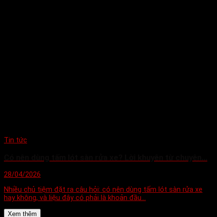
Tin tức
Có nên dùng tấm lót sàn rửa xe? Lời khuyên từ chuyên…
28/04/2026
Nhiều chủ tiệm đặt ra câu hỏi: có nên dùng tấm lót sàn rửa xe
hay không, và liệu đây có phải là khoản đầu...
Xem thêm