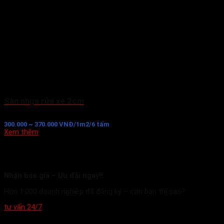
Sàn nhựa rửa xe 2cm
300.000 ~ 370.000 VNĐ/1m2/6 tấm
Xem thêm
Nhận báo giá – Ưu đãi ngay!!
Hơn 1.000 doanh nghiệp đã đăng ký – còn bạn thì sao?
tư vấn 24/7