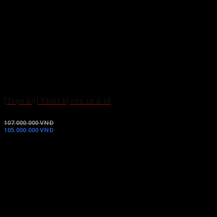
[Trọn bộ] Thiết bị rửa xe ô tô
107.000.000 VNĐ
105.000.000 VNĐ