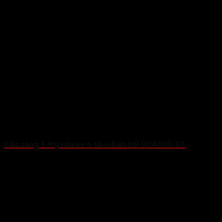
Cầu nâng 1 trụ rửa xe ô tô – Bàn nổi DC4000-01