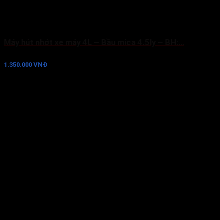
Máy hút nhớt xe máy 4L – Bầu mica 4.5ly – BH:…
1.350.000 VNĐ