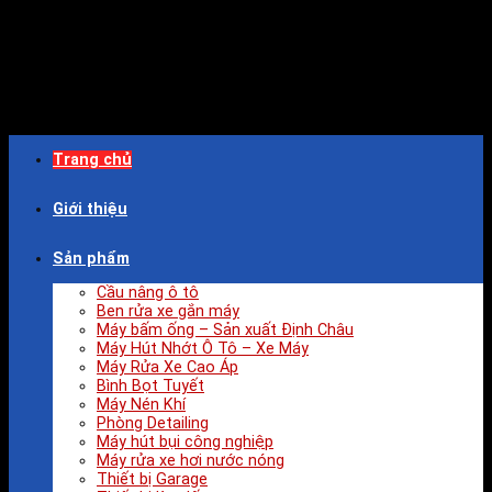
Trang chủ
Giới thiệu
Sản phẩm
Cầu nâng ô tô
Ben rửa xe gắn máy
Máy bấm ống – Sản xuất Định Châu
Máy Hút Nhớt Ô Tô – Xe Máy
Máy Rửa Xe Cao Áp
Bình Bọt Tuyết
Máy Nén Khí
Phòng Detailing
Máy hút bụi công nghiệp
Máy rửa xe hơi nước nóng
Thiết bị Garage