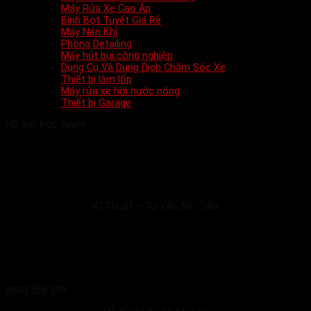
Máy Rửa Xe Cao Áp
Bình Bọt Tuyết Giá Rẻ
Máy Nén Khí
Phòng Detailing
Máy hút bụi công nghiệp
Dụng Cụ Và Dung Dịch Chăm Sóc Xe
Thiết bị làm lốp
Máy rửa xe hơi nước nóng
Thiết bị Garage
Hỗ trợ trực tuyến
Kĩ Thuật – Tư Vấn: Mr. Tiến
0903 356 379