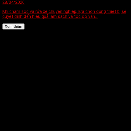
28/04/2026
Khi chăm sóc và rửa xe chuyên nghiệp, lựa chọn đúng thiết bị sẽ
quyết định đến hiệu quả làm sạch và tốc độ vận...
Xem thêm