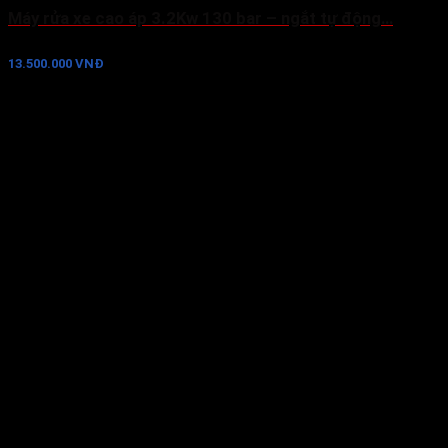
Máy rửa xe cao áp 3.2Kw 130 bar – ngắt tự động…
13.500.000 VNĐ