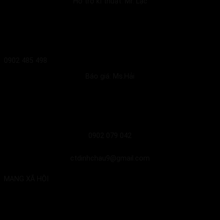
Hỗ trợ kĩ thuật: Mr. Lạc
0902 485 498
Báo giá: Ms.Hải
0902 079 042
ctdinhchau9@gmail.com
MẠNG XÃ HỘI