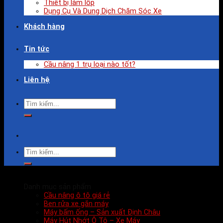
Thiết bị làm lốp
Dụng Cụ Và Dung Dịch Chăm Sóc Xe
Khách hàng
Tin tức
Cầu nâng 1 trụ loại nào tốt?
Liên hệ
Danh mục sản phẩm
Cầu nâng ô tô giá rẻ
Ben rửa xe gắn máy
Máy bấm ống – Sản xuất Định Châu
Máy Hút Nhớt Ô Tô – Xe Máy