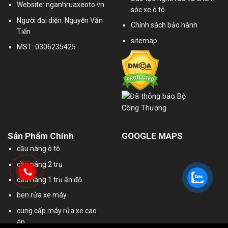
Website: nganhruaxeoto.vn
sóc xe ô tô
Người đại diện: Nguyễn Văn
Chính sách bảo hành
Tiến
sitemap
MST: 0306235425
Sản Phẩm Chính
GOOGLE MAPS
cầu nâng ô tô
cầu nâng 2 trụ
cầu nâng 1 trụ ấn độ
ben rửa xe máy
cung cấp máy rửa xe cao
áp