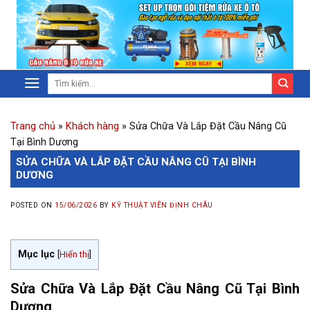
Trang chủ
»
Khách hàng
»
Sửa Chữa Và Lắp Đặt Cầu Nâng Cũ
Tại Bình Dương
SỬA CHỮA VÀ LẮP ĐẶT CẦU NÂNG CŨ TẠI BÌNH
DƯƠNG
POSTED ON
15/06/2026
BY
KỸ THUẬT VIÊN ĐỊNH CHÂU
Mục lục
[
Hiển thị
]
Sửa Chữa Và Lắp Đặt Cầu Nâng Cũ Tại Bình
Dương