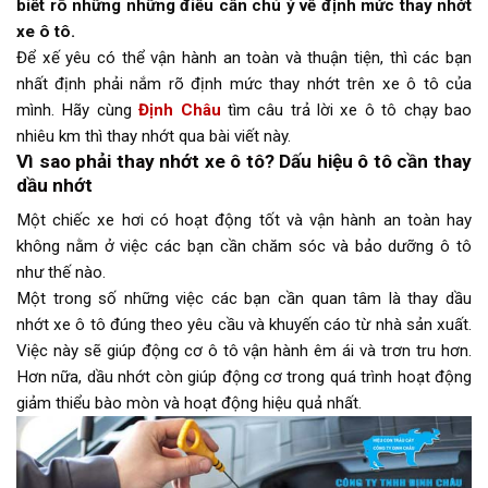
biết rõ những những điều cần chú ý về định mức thay nhớt
xe ô tô.
Để xế yêu có thể vận hành an toàn và thuận tiện, thì các bạn
nhất định phải nắm rõ định mức thay nhớt trên xe ô tô của
mình. Hãy cùng
Định Châu
tìm câu trả lời xe ô tô chạy bao
nhiêu km thì thay nhớt qua bài viết này.
Vì sao phải thay nhớt xe ô tô? Dấu hiệu ô tô cần thay
dầu nhớt
Một chiếc xe hơi có hoạt động tốt và vận hành an toàn hay
không nằm ở việc các bạn cần chăm sóc và bảo dưỡng ô tô
như thế nào.
Một trong số những việc các bạn cần quan tâm là thay dầu
nhớt xe ô tô đúng theo yêu cầu và khuyến cáo từ nhà sản xuất.
Việc này sẽ giúp động cơ ô tô vận hành êm ái và trơn tru hơn.
Hơn nữa, dầu nhớt còn giúp động cơ trong quá trình hoạt động
giảm thiểu bào mòn và hoạt động hiệu quả nhất.