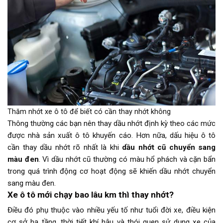
Thăm nhớt xe ô tô để biết có cần thay nhớt không
Thông thường các bạn nên thay dầu nhớt định kỳ theo các mức
được nhà sản xuất ô tô khuyến cáo. Hơn nữa, dấu hiệu ô tô
cần thay dầu nhớt rõ nhất là khi
dầu nhớt cũ chuyển sang
màu đen
. Vì dầu nhớt cũ thường có màu hổ phách và cặn bẩn
trong quá trình động cơ hoạt động sẽ khiến dầu nhớt chuyển
sang màu đen.
Xe ô tô mới chạy bao lâu km thì thay nhớt?
Điều đó phụ thuộc vào nhiều yếu tố như tuổi đời xe, điều kiện
cơ sở hạ tầng, thời tiết khí hậu và thói quen sử dụng xe của