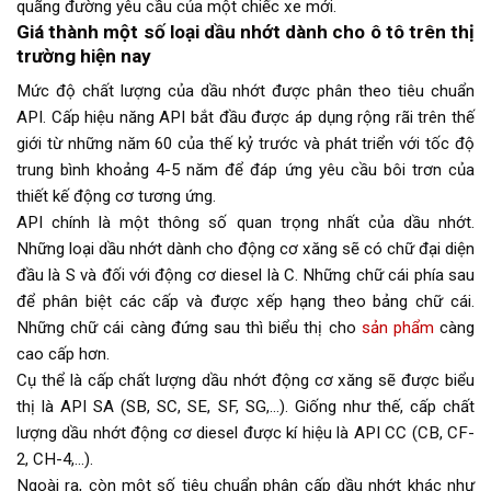
quãng đường yêu cầu của một chiếc xe mới.
Giá thành một số loại dầu nhớt dành cho ô tô trên thị
trường hiện nay
Mức độ chất lượng của dầu nhớt được phân theo tiêu chuẩn
API. Cấp hiệu năng API bắt đầu được áp dụng rộng rãi trên thế
giới từ những năm 60 của thế kỷ trước và phát triển với tốc độ
trung bình khoảng 4-5 năm để đáp ứng yêu cầu bôi trơn của
thiết kế động cơ tương ứng.
API chính là một thông số quan trọng nhất của dầu nhớt.
Những loại dầu nhớt dành cho động cơ xăng sẽ có chữ đại diện
đầu là S và đối với động cơ diesel là C. Những chữ cái phía sau
để phân biệt các cấp và được xếp hạng theo bảng chữ cái.
Những chữ cái càng đứng sau thì biểu thị cho
sản phẩm
càng
cao cấp hơn.
Cụ thể là cấp chất lượng dầu nhớt động cơ xăng sẽ được biểu
thị là API SA (SB, SC, SE, SF, SG,…). Giống như thế, cấp chất
lượng dầu nhớt động cơ diesel được kí hiệu là API CC (CB, CF-
2, CH-4,…).
Ngoài ra, còn một số tiêu chuẩn phân cấp dầu nhớt khác như