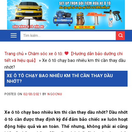
Trang chủ
»
Chăm sóc xe ô tô:
【Hướng dẫn bảo dưỡng chi
tiết và hiệu quả】
»
Xe ô tô chạy bao nhiêu km thì cần thay dầu
nhớt?
XE Ô TÔ CHẠY BAO NHIÊU KM THÌ CẦN THAY DẦU
NHỚT?
POSTED ON
02/03/2021
BY
NGOCNU
Xe ô tô chạy bao nhiêu km thì cần thay dầu nhớt? Dầu nhớt
ô tô cần được thay định kỳ để đảm bảo chiếc xe luôn hoạt
động hiệu quả và an toàn. Thế nhưng, không phải ai cũng