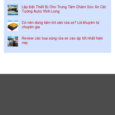
Lắp Đặt Thiết Bị Cho Trung Tâm Chăm Sóc Xe Cát
Tường Auto Vĩnh Long
Có nên dùng tấm lót sàn rửa xe? Lời khuyên từ
chuyên gia
Review các loại súng rửa xe cao áp tốt nhất hiện
nay