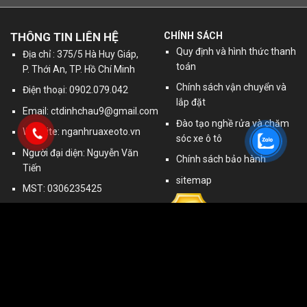
THÔNG TIN LIÊN HỆ
CHÍNH SÁCH
Quy định và hình thức thanh
Địa chỉ : 375/5 Hà Huy Giáp,
toán
P. Thới An, TP. Hồ Chí Minh
Chính sách vận chuyển và
Điện thoại: 0902.079.042
lắp đặt
Email:
ctdinhchau9@gmail.com
Đào tạo nghề rửa và chăm
Website: nganhruaxeoto.vn
sóc xe ô tô
Người đại diện: Nguyễn Văn
Chính sách bảo hành
Tiến
sitemap
MST: 0306235425