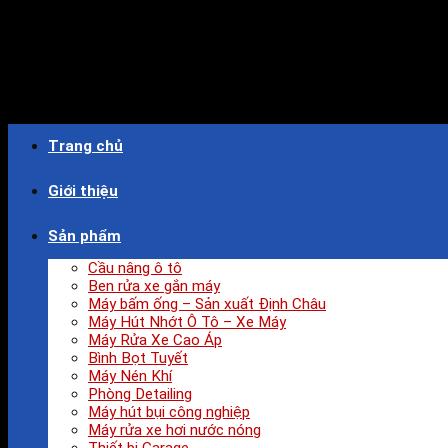
Trang chủ
Giới thiệu
Sản phẩm
Cầu nâng ô tô
Ben rửa xe gắn máy
Máy bấm ống – Sản xuất Định Châu
Máy Hút Nhớt Ô Tô – Xe Máy
Máy Rửa Xe Cao Áp
Bình Bọt Tuyết
Máy Nén Khí
Phòng Detailing
Máy hút bụi công nghiệp
Máy rửa xe hơi nước nóng