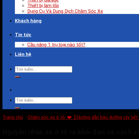
Thiết bị Garage
Thiết bị làm lốp
Dụng Cụ Và Dung Dịch Chăm Sóc Xe
Khách hàng
Tin tức
Cầu nâng 1 trụ loại nào tốt?
Liên hệ
Trang chủ
»
Chăm sóc xe ô tô: ❤️【Hướng dẫn bảo dưỡng chi tiết
Nguyên nhân xe ô tô ra khói đen và cách x