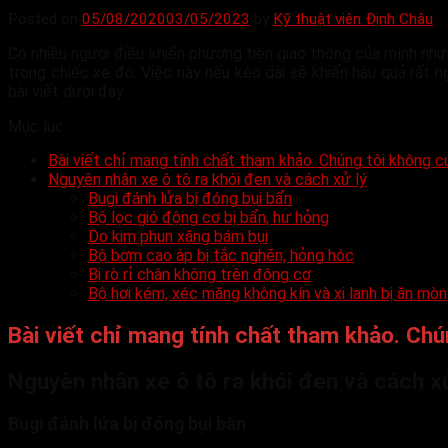
Posted on
05/08/2020
03/05/2023
by
Kỹ thuật viên Định Châu
Có nhiều người điều khiển phương tiện giao thông của mình như
trong chiếc xe đó. Việc này nếu kéo dài sẽ khiến hậu quả rất 
bài viết dưới đây.
Mục lục
Bài viết chỉ mang tính chất tham khảo. Chúng tôi không cu
Nguyên nhân xe ô tô ra khói đen và cách xử lý
Bugi đánh lửa bị đóng bụi bẩn
Bộ lọc gió động cơ bị bẩn, hư hỏng
Do kim phun xăng bám bụi
Bộ bơm cao áp bị tắc nghẽn, hỏng hóc
Bị rò rỉ chân không trên động cơ
Bộ hơi kém, xéc măng không kín và xi lanh bị ăn mòn
Bài viết chỉ mang tính chất tham khảo. Chú
Nguyên nhân xe ô tô ra khói đen và cách xử
Bugi đánh lửa bị đóng bụi bẩn