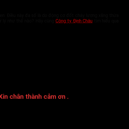
đen. Điều này đa số là do động cơ đốt cháy lượng xăng thừa
xử lý như thế nào? Hãy cùng
Công ty Định Châu
tìm hiểu qua
 Xin chân thành cảm ơn .