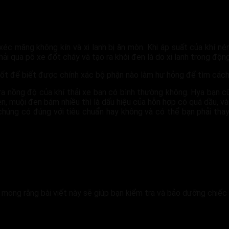
xéc măng không kín và xi lanh bị ăn mòn. Khi áp suất của khí n
 thải qua pô xe đốt cháy và tạo ra khói đen là do xi lanh trong độ
ốt để biết được chính xác bộ phận nào làm hư hỏng để tìm cách
ra nồng độ của khí thải xe bạn có bình thường không. Hya bạn 
n, muội đen bám nhiều thì là dấu hiệu của hỗn hợp có quá dầu, v
e chúng có đúng với tiêu chuẩn hay không và có thể bạn phải th
 mong rằng bài viết này sẽ giúp bạn kiểm tra và bảo dưỡng chiếc 