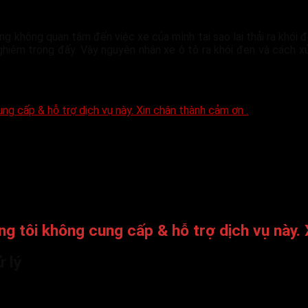
ng không quan tâm đến việc xe của mình tại sao lại thải ra khói 
nghiêm trọng đấy. Vậy nguyên nhân xe ô tô ra khói đen và cách 
ng cấp & hỗ trợ dịch vụ này. Xin chân thành cảm ơn .
ng tôi không cung cấp & hỗ trợ dịch vụ này.
 lý