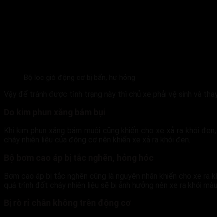
Bộ lọc gió động cơ bị bẩn, hư hỏng
Vậy để tránh được tình trạng này thì chủ xe phải vệ sinh và th
Do kim phun xăng bám bụi
Khi kim phun xăng bám muội cũng khiến cho xe xả ra khói đen
cháy nhiên liệu của động cơ nên khiến xe xả ra khói đen.
Bộ bơm cao áp bị tắc nghẽn, hỏng hóc
Bơm cao áp bị tắc nghẽn cũng là nguyên nhân khiến cho xe ra k
quá trình đốt cháy nhiên liệu sẽ bị ảnh hưởng nên xe ra khói mà
Bị rò rỉ chân không trên động cơ