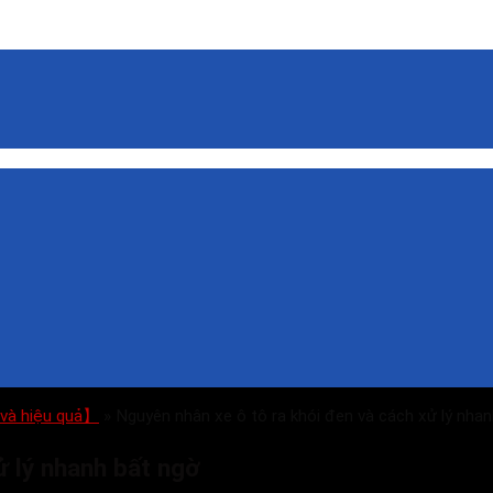
 và hiệu quả】
»
Nguyên nhân xe ô tô ra khói đen và cách xử lý nha
ử lý nhanh bất ngờ