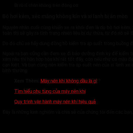
Bị rò rỉ chân không trên động cơ
Bộ hơi kém, xéc măng không kín và xi lanh bị ăn mòn
Nguyên nhân cuối cùng khiến xe ra khói đen là do bộ hơi kém, 
toàn thì sẽ gây ra tình trạng nhiên liệu bị dư thừa, từ đó nó sẽ
Do đó chủ xe hãy dùng đồng hồ kiểm tra áp suất trong buồng đ
Ngoài ra bạn cũng cần đem xe đi bảo dưỡng định kỳ để kiểm t
xám nâu thì hôn hợp hòa khí rất tốt đấy, còn nếu như có màu đe
cạn kiệt. Và bạn cũng nên kiểm tra áp suất nén của xi lanh x
bình thường.
Xem Thêm:
Máy nén khí không dầu là gì
?
Tìm hiểu phụ tùng của máy nén khí
Quy trình vận hành máy nén khí hiệu quả
Đây là những kinh nghiệm và chia sẻ của chúng tôi đến các bạn,