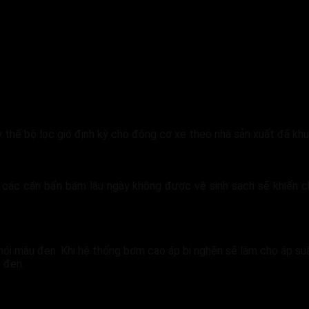
ay thế bộ lọc gió định kỳ cho động cơ xe theo nhà sản xuất đã kh
, các cặn bẩn bám lâu ngày không được vệ sinh sạch sẽ khiến 
hói màu đen. Khi hệ thống bơm cao áp bị nghẽn sẽ làm cho áp su
u đen.