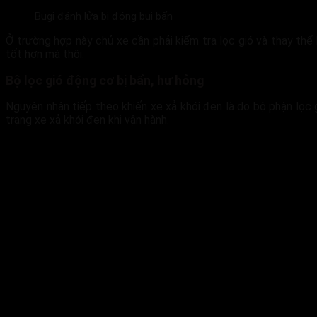
Bugi đánh lửa bị đóng bụi bẩn
Ở trường hợp này chủ xe cần phải kiểm tra lọc gió và thay th
tốt hơn mà thôi.
Bộ lọc gió động cơ bị bẩn, hư hỏng
Nguyên nhân tiếp theo khiến xe xả khói đen là do bộ phận lọc g
trạng xe xả khói đen khi vận hành.