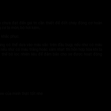
én chưa đạt đến giá trị cần thiết để đốt cháy động cơ hoàn
ng cơ bị mòn, bộ hơi kém,…
 khắc phục.
cũng có thể dựa vào màu sắc trên đầu bugi, nếu như có màu
à nếu như có màu trắng hoặc xám nhạt thì hỗn hợp hòa khí bị
ay thế bộ lọc nhiên liệu để đảm bảo cho xe được hoạt động
xe của mình thật tốt nhé.