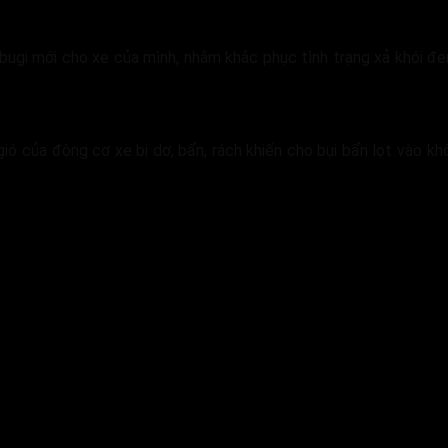
ế bugi mới cho xe của mình, nhằm khắc phục tình trạng xả khói 
ió của động cơ xe bị dơ, bẩn, rách khiến cho bụi bẩn lọt vào kh