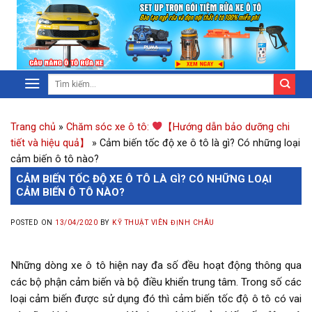
Trang chủ
»
Chăm sóc xe ô tô:
【Hướng dẫn bảo dưỡng chi
tiết và hiệu quả】
»
Cảm biến tốc độ xe ô tô là gì? Có những loại
cảm biến ô tô nào?
CẢM BIẾN TỐC ĐỘ XE Ô TÔ LÀ GÌ? CÓ NHỮNG LOẠI
CẢM BIẾN Ô TÔ NÀO?
POSTED ON
13/04/2020
BY
KỸ THUẬT VIÊN ĐỊNH CHÂU
Những dòng xe ô tô hiện nay đa số đều hoạt động thông qua
các bộ phận cảm biến và bộ điều khiển trung tâm. Trong số các
loại cảm biến được sử dụng đó thì cảm biến tốc độ ô tô có vai