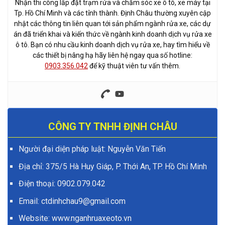
Nhận thi công lắp đặt trạm rửa và chăm sóc xe ô tô, xe máy tại
Tp. Hồ Chí Minh và các tỉnh thành. Định Châu thường xuyên cập
nhật các thông tin liên quan tới sản phẩm ngành rửa xe, các dự
án đã triển khai và kiến thức về ngành kinh doanh dịch vụ rửa xe
ô tô. Bạn có nhu cầu kinh doanh dịch vụ rửa xe, hay tìm hiểu về
các thiết bị nâng hạ hãy liên hệ ngay qua số hotline:
0903.356.042
để kỹ thuật viên tư vấn thêm.
CÔNG TY TNHH ĐỊNH CHÂU
Người đại diện pháp luật: Nguyễn Văn Tiến
Địa chỉ: 375/5 Hà Huy Giáp, P. Thới An, TP. Hồ Chí Minh
Điện thoại:
0902.079.042
Email: ctdinhchau9@gmail.com
Website:
www.nganhruaxeoto.vn