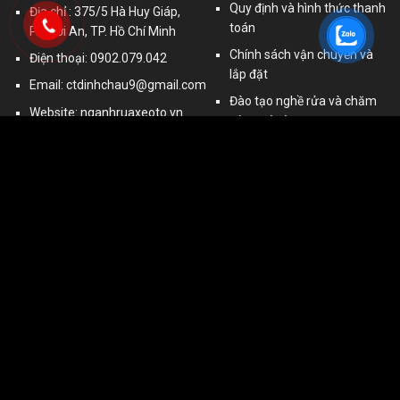
Quy định và hình thức thanh
Địa chỉ : 375/5 Hà Huy Giáp,
toán
P. Thới An, TP. Hồ Chí Minh
Chính sách vận chuyển và
Điện thoại: 0902.079.042
lắp đặt
Email:
ctdinhchau9@gmail.com
Đào tạo nghề rửa và chăm
Website: nganhruaxeoto.vn
sóc xe ô tô
Người đại diện: Nguyễn Văn
Chính sách bảo hành
Tiến
sitemap
MST: 0306235425
Sản Phẩm Chính
GOOGLE MAPS
cầu nâng ô tô
cầu nâng 2 trụ