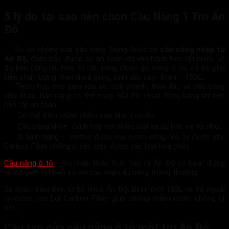
5 lý do tại sao nên chọn Cầu Nâng 1 Trụ Ấn
Độ
So với những loại cầu nâng Trung Quốc thì
cầu nâng nhập từ
Ấn Độ,
đảm bảo được sự an toàn khi vận hành hơn rất nhiều và
độ bền cũng lâu hơn. Vì cầu nâng được gia công tỉ mỉ, có bộ phụ
kiện chất lượng: Van khoá gang, bình dầu dày: 4mm – 150L.
Thích hợp cho gara rửa xe, sửa phanh, thay dầu và các công
việc khác. Bàn nâng có thể xoay 360 độ. Hoạt động bằng khí nén
nên rất an toàn.
Có thể điều chỉnh chiều cao như ý muốn.
Cầu nâng khỏe, thích hợp với nhiều loại xe du lịch, xe tải nhỏ,..
Xi lanh nâng – Piston được mạ crom cứng, Vỏ ty được phủ
Carbon Fiber chống rỉ sét, chịu được các loại hoá chất.
Cầu nâng ô tô
1 trụ nhập khẩu trực tiếp từ Ấn Độ có hoạt động
và độ bền tốt hơn so với các loại cầu nâng thông thường.
Sự khác nhau đến từ bộ khoá Ấn Độ, Bình nhớt 150L và Vỏ ngoài
ty được bọc bởi Carbon Fiber giúp chống thấm nước, chống gỉ
sét.
Cấu tạo của cầu nâng ô tô một trụ Ấn Độ