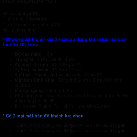
nổi ALAJ4-01
Mã số:
ALAJ4-01
Tình trạng:
Còn hàng
Giá:
(Giá chưa bao gồm VAT)
Mô tả sản phẩm:
* Chương trình giảm giá 2 triệu áp dụng khi setup trọn bộ
thiết bị 104 triệu
Độ cao nâng
: 1.5m
Trọng tải
: 4 tấn ( Xe 4c -16c)
Áp suất khí nén
: 8.5-10(kg/cm²)
Ty ben mạ crom
: 0.27m x 2.15m
Xuất xứ
: Xylanh, piston, bình dầu: NK Ấn độ
Mặt bàn Định Châu
: Tổng thể: 2.1m x 5.1m, Mặt dẫn:
66cm*2
Miếng ngang:
0.45m x 1.9m
Phụ kiện
: Van khóa, Bình dầu, nhớt thủy lực, Khóa Ấn Độ,
4-5m ống hơi phi 49
BH
: Vỏ ben: 5 năm, Ty – phốt – phụ kiện: 2 năm
*
Có 2 loại mặt bàn để khách lựa chọn:
Loại 1: Miếng ngang dày
36 ly,
mặt bàn sắt dày
5
ly gân
Loại 2: Miếng ngang dày
36 ly,
mặt bàn sắt dày
4
ly gân