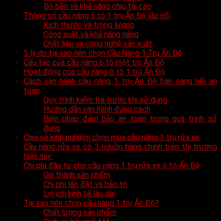
Độ bền và khả năng chịu tải cao
Thông số cầu nâng ô tô 1 trụ Ấn Độ lắp nổi
Kích thước và trọng lượng
Công suất và khả năng nâng
Chất liệu và công nghệ sản xuất
5 lý do tại sao nên chọn Cầu Nâng 1 Trụ Ấn Độ
Cấu tạo của cầu nâng ô tô một trụ Ấn Độ
Hoạt động của cầu nâng ô tô 1 trụ Ấn Độ
Cách vận hành cầu nâng 1 trụ Ấn Độ bàn nâng nổi an
toàn
Quy trình kiểm tra trước khi sử dụng
Hướng dẫn vận hành đúng cách
Biện pháp đảm bảo an toàn trong quá trình sử
dụng
Chia sẻ kinh nghiệm chọn mua cầu nâng 1 trụ rửa xe
Cầu nâng rửa xe có 3 nguồn hàng chính trên thị trường
hiện nay:
Chi phí đầu tư cho cầu nâng 1 trụ rửa xe ô tô Ấn Độ
Giá thành sản phẩm
Chi phí lắp đặt và bảo trì
Lợi ích kinh tế lâu dài
Tại sao nên chọn cầu nâng 1 trụ Ấn Độ?
Chất lượng sản phẩm