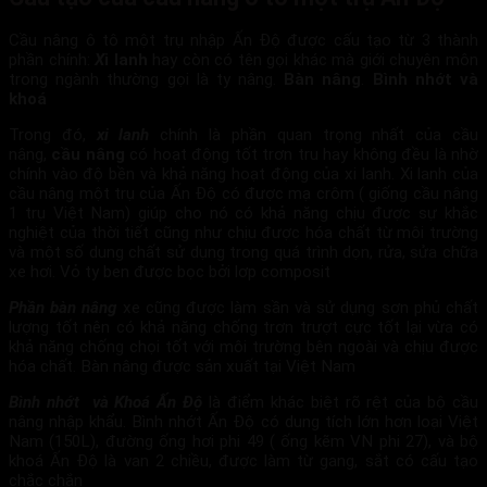
Cầu nâng ô tô một trụ nhập Ấn Độ​ được cấu tạo từ 3 thành
phần chính:
X
i lanh
hay còn có tên gọi khác mà giới chuyên môn
trong ngành thường gọi là ty nâng.
Bàn nâng
.
Bình nhớt và
khoá
Trong đó,
xi lanh
chính là phần quan trọng nhất của cầu
nâng,
cầu nâng
có hoạt động tốt trơn tru hay không đều là nhờ
chính vào độ bền và khả năng hoạt động của xi lanh. Xi lanh của
cầu nâng một trụ của Ấn Độ có được mạ crôm ( giống cầu nâng
1 trụ Việt Nam) giúp cho nó có khả năng chịu được sự khắc
nghiệt của thời tiết cũng như chịu được hóa chất từ môi trường
và một số dung chất sử dụng trong quá trình dọn, rửa, sửa chữa
xe hơi. Vỏ ty ben được bọc bởi lơp composit
Phần bàn nâng
xe cũng được làm sần và sử dụng sơn phủ chất
lượng tốt nên có khả năng chống trơn trượt cực tốt lại vừa có
khả năng chống chọi tốt với môi trường bên ngoài và chịu được
hóa chất. Bàn nâng được sản xuất tại Việt Nam
Bình nhớt và Khoá Ấn Độ
là điểm khác biệt rõ rệt của bộ cầu
nâng nhập khẩu. Bình nhớt Ấn Độ có dung tích lớn hơn loại Việt
Nam (150L), đường ống hơi phi 49 ( ống kẽm VN phi 27), và bộ
khoá Ấn Độ là van 2 chiều, được làm từ gang, sắt có cấu tạo
chắc chắn