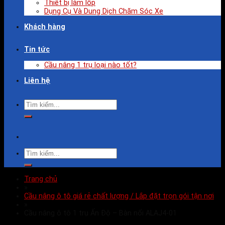
Thiết bị làm lốp
Dụng Cụ Và Dung Dịch Chăm Sóc Xe
Khách hàng
Tin tức
Cầu nâng 1 trụ loại nào tốt?
Liên hệ
Trang chủ
»
Cầu nâng ô tô giá rẻ chất lượng / Lắp đặt trọn gói tận nơi
»
Cầu nâng ô tô 1 trụ Ấn Độ – Bàn nổi ALAJ4-01