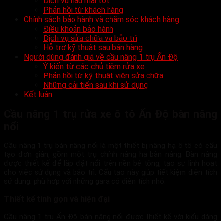
Dịch vụ hậu mãi tốt
Phản hồi từ khách hàng
Chính sách bảo hành và chăm sóc khách hàng
Điều khoản bảo hành
Dịch vụ sửa chữa và bảo trì
Hỗ trợ kỹ thuật sau bán hàng
Người dùng đánh giá về cầu nâng 1 trụ Ấn Độ
Ý kiến từ các chủ tiệm rửa xe
Phản hồi từ kỹ thuật viên sửa chữa
Những cải tiến sau khi sử dụng
Kết luận
Cầu nâng 1 trụ rửa xe ô tô Ấn Độ bàn nâng
nổi
Cầu nâng 1 trụ bàn nâng nổi là một thiết bị nâng hạ ô tô có cấu
tạo đơn giản, gồm một trụ chính nâng hạ bàn nâng. Bàn nâng
được thiết kế để lắp đặt nổi trên nền bê tông, tạo sự linh hoạt
cho việc sử dụng và bảo trì. Cấu tạo này giúp tiết kiệm diện tích
sử dụng, phù hợp với những gara có diện tích nhỏ.
Thiết kế tinh gọn và hiện đại
Cầu nâng 1 trụ Ấn Độ bàn nâng nổi được thiết kế với kiểu dáng