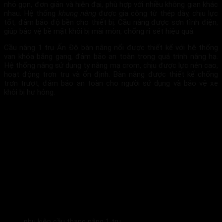
nhỏ gọn, đơn giản và hiện đại, phù hợp với nhiều không gian khác
nhau. Hệ thống
khung nâng
được gia công từ thép dày, chịu lực
tốt, đảm bảo độ bền cho thiết bị. Cầu nâng được sơn tĩnh điện,
giúp bảo vệ bề mặt khỏi bị mài mòn, chống rỉ sét hiệu quả.
Cầu nâng 1 trụ Ấn Độ bàn nâng nổi được thiết kế với hệ thống
van khóa bằng gang, đảm bảo an toàn trong quá trình nâng hạ.
Hệ thống nâng sử dụng ty nâng mạ crom, chịu được lực nén cao,
hoạt động trơn tru và ổn định. Bàn nâng được thiết kế chống
trơn trượt, đảm bảo an toàn cho người sử dụng và bảo vệ xe
khỏi bị hư hỏng.
phụ kiện cầu thang nâng 1 trụ