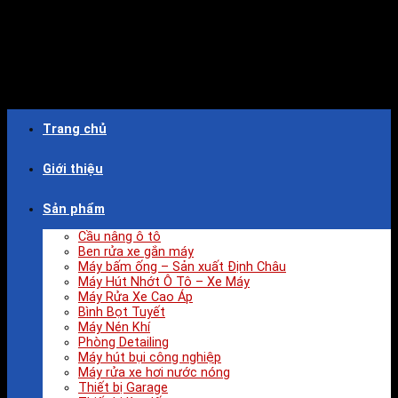
Trang chủ
Giới thiệu
Sản phẩm
Cầu nâng ô tô
Ben rửa xe gắn máy
Máy bấm ống – Sản xuất Định Châu
Máy Hút Nhớt Ô Tô – Xe Máy
Máy Rửa Xe Cao Áp
Bình Bọt Tuyết
Máy Nén Khí
Phòng Detailing
Máy hút bụi công nghiệp
Máy rửa xe hơi nước nóng
Thiết bị Garage