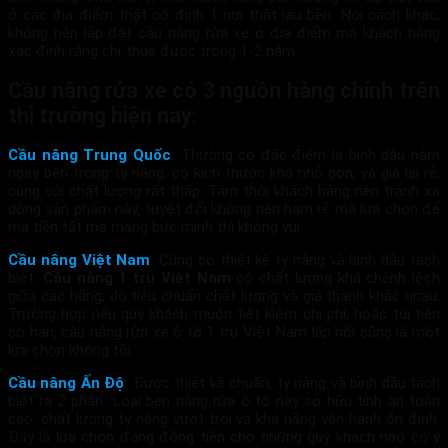
ở các địa điểm thật cố định 1 nơi thật lâu bền. Nói cách khác,
không nên lắp đặt cầu nâng rửa xe ở địa điểm mà khách hàng
xác định rằng chỉ thuê được trong 1-2 năm.
Cầu nâng rửa xe có 3 nguồn hàng chính trên
thị trường hiện nay:
Cầu nâng Trung Quốc
:
Thường có đặc điểm là bình dầu nằm
ngay bên trong ty nâng, có kích thước khá nhỏ gọn, và giá lại rẻ,
cùng với chất lượng rất thấp. Tạm thời khách hàng nên tránh xa
dòng sản phẩm này, tuyệt đối không nên ham rẻ mà lựa chọn để
mà tiền tất mà mang bực mình thì không vui.
Cầu nâng Việt Nam
:
Cũng có thiết kế ty nâng và bình dầu tách
biệt.
Cầu nâng 1 trụ Việt Nam
có chất lượng khá chênh lệch
giữa các hãng, do tiêu chuẩn chất lượng và giá thành khác nhau.
Trường hợp nếu quý khách muốn tiết kiệm chi phí, hoặc túi tiền
có hạn, cầu nâng rửa xe ô tô 1 trụ Việt Nam lắp nổi cũng là một
lựa chọn không tồi.
Cầu nâng Ấn Độ
:
Được thiết kế chuẩn, ty nâng và bình dầu tách
biệt ra 2 phần. Loại ben nâng rửa ô tô này sở hữu tính an toàn
cao, chất lượng ty nâng vượt trội và khả năng vận hành ổn định.
Đây là lựa chọn đáng đồng tiền cho những quý khách nào có ý