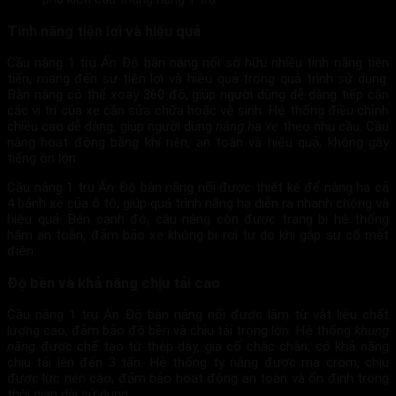
Tính năng tiện lợi và hiệu quả
Cầu nâng 1 trụ Ấn Độ bàn nâng nổi sở hữu nhiều tính năng tiên
tiến, mang đến sự tiện lợi và hiệu quả trong quá trình sử dụng.
Bàn nâng có thể xoay 360 độ, giúp người dùng dễ dàng tiếp cận
các vị trí của xe cần sửa chữa hoặc vệ sinh. Hệ thống điều chỉnh
chiều cao dễ dàng, giúp người dùng
nâng hạ xe
theo nhu cầu. Cầu
nâng hoạt động bằng khí nén, an toàn và hiệu quả, không gây
tiếng ồn lớn.
Cầu nâng 1 trụ Ấn Độ bàn nâng nổi được thiết kế để nâng hạ cả
4 bánh xe của ô tô, giúp quá trình nâng hạ diễn ra nhanh chóng và
hiệu quả. Bên cạnh đó, cầu nâng còn được trang bị hệ thống
hãm an toàn, đảm bảo xe không bị rơi tự do khi gặp sự cố mất
điện.
Độ bền và khả năng chịu tải cao
Cầu nâng 1 trụ Ấn Độ bàn nâng nổi được làm từ vật liệu chất
lượng cao, đảm bảo độ bền và chịu tải trọng lớn. Hệ thống
khung
nâng
được chế tạo từ thép dày, gia cố chắc chắn, có khả năng
chịu tải lên đến 3 tấn. Hệ thống ty nâng được mạ crom, chịu
được lực nén cao, đảm bảo hoạt động an toàn và ổn định trong
thời gian dài sử dụng.