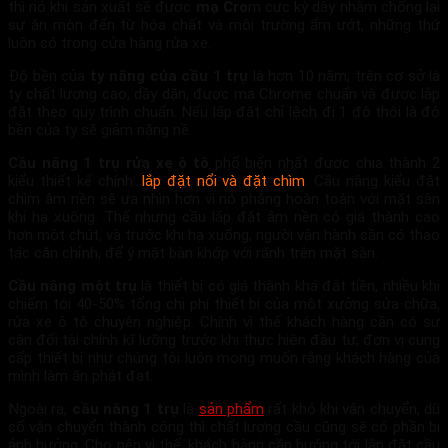
thì nó khi sản xuất sẽ được
mạ Cro
m cực kỳ dày nhằm chống lại
sự ăn mòn đến từ hóa chất và môi trường ẩm ướt, những thứ
luôn có trong cửa hàng rửa xe.
Độ bền của
ty nâng của cầu 1 trụ
là hơn 10 năm, trên cơ sở là
ty chất lượng cao, dầy dặn, được mạ Chrome chuẩn và được lắp
đặt theo quy trình chuẩn. Nếu lắp đặt chỉ lệch đi 1 độ thôi là độ
bền của ty sẽ giảm nặng nề.
Cầu nâng 1 trụ rửa xe ô tô
phổ biến nhất được chia thành 2
kiểu thiết kế chính:
lắp đặt nổi và đặt chìm
. Cầu nâng kiểu đặt
chìm âm nền sẽ ưa nhìn hơn vì nó phẳng hoàn toàn với mặt sàn
khi hạ xuống. Thế nhưng cầu lắp đặt âm nền có giá thành cao
hơn một chút, và trước khi hạ xuống, người vận hành cần có thao
tác căn chỉnh, để ý mặt bàn khớp với rãnh trên mặt sàn.
Cầu nâng một trụ
là thiết bị có giá thành khá đắt tiền, nhiều khi
chiếm tới 40-50% tổng chi phí thiết bị của một xưởng sửa chữa,
rửa xe ô tô chuyên nghiệp. Chính vì thế khách hàng cần có sự
cân đối tài chính kĩ lưỡng trước khi thực hiện đầu tư, đơn vị cung
cấp thiết bị như chúng tôi luôn mong muốn rằng khách hàng của
mình làm ăn phát đạt.
Ngoài ra,
cầu nâng 1 trụ
là
sản phẩm
rất khó khi vận chuyển, dù
cố vận chuyển thành công thì chất lượng cầu cũng sẽ có phần bị
ảnh hưởng. Cho nên vì thế, khách hàng cần hướng tới lắp đặt cầu