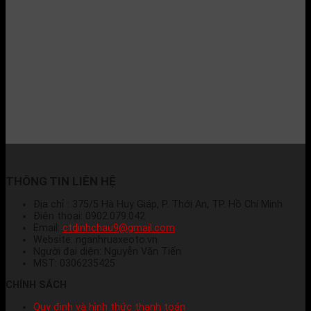
THÔNG TIN LIÊN HỆ
Địa chỉ : 375/5 Hà Huy Giáp, P. Thới An, TP. Hồ Chí Minh
Điện thoại: 0902.079.042
Email:
ctdinhchau9@gmail.com
Website: nganhruaxeoto.vn
Người đại diện: Nguyễn Văn Tiến
MST: 0306235425
CHÍNH SÁCH
Quy định và hình thức thanh toán