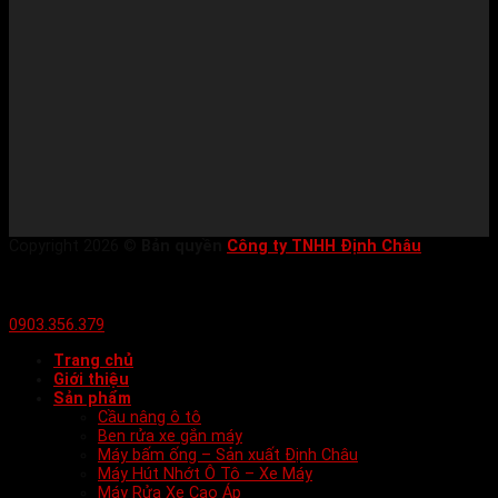
Copyright 2026 ©
Bản quyền
Công ty TNHH Định Châu
0903.356.379
Trang chủ
Giới thiệu
Sản phẩm
Cầu nâng ô tô
Ben rửa xe gắn máy
Máy bấm ống – Sản xuất Định Châu
Máy Hút Nhớt Ô Tô – Xe Máy
Máy Rửa Xe Cao Áp