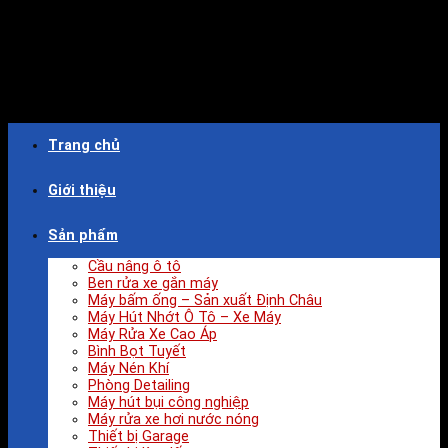
Trang chủ
Giới thiệu
Sản phẩm
Cầu nâng ô tô
Ben rửa xe gắn máy
Máy bấm ống – Sản xuất Định Châu
Máy Hút Nhớt Ô Tô – Xe Máy
Máy Rửa Xe Cao Áp
Bình Bọt Tuyết
Máy Nén Khí
Phòng Detailing
Máy hút bụi công nghiệp
Máy rửa xe hơi nước nóng
Thiết bị Garage