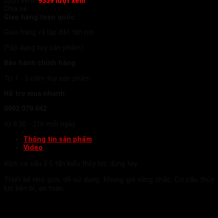
Lượt xem:
9539 lượt xem
Chia sẻ:
Giao hàng toàn quốc
Giao hàng và lắp đặt tận nơi
(*áp dụng tùy sản phẩm)
Bảo hành chính hãng
Từ 1 - 5 năm tùy sản phẩm
Hỗ trợ mua nhanh
0902.079.042
từ 8:30 - 21h mỗi ngày
Thông tin sản phẩm
Video
Kích cá sấu 3.5 tấn kiểu thủy lực dùng tay
Thiết kế nhỏ gọn, dễ sử dụng. Khung giá vững chắc. Cơ cấu thủy
lực bền bỉ, an toàn