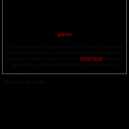
admin
Tôi là Admin website nganhruaxeoto.vn. Tôi quản trị đăng bài và
chăm sóc website. Bạn có nhu cầu kinh doanh dịch vụ rửa xe tô
mọi thông tin cần liên hệ qua số hotline:
0902079042
để gặp đội
ngũ chuyên gia tại Định Châu sẽ hỗ trợ tư vấn cho bạn nhé
Sản phẩm liên quan