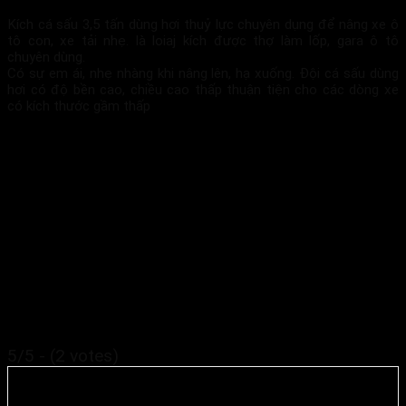
Kích cá sấu 3,5 tấn dùng hơi thuỷ lực chuyên dụng để nâng xe ô
tô con, xe tải nhẹ. là loiaj kích được thợ làm lốp, gara ô tô
chuyên dùng.
Có sự em ái, nhẹ nhàng khi nâng lên, hạ xuống. Đội cá sấu dùng
hơi có độ bền cao, chiều cao thấp thuận tiện cho các dòng xe
có kích thước gầm thấp
5/5 - (2 votes)