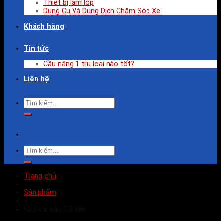
Thiết bị làm lốp
Dụng Cụ Và Dung Dịch Chăm Sóc Xe
Khách hàng
Tin tức
Cầu nâng 1 trụ loại nào tốt?
Liên hệ
Trang chủ
»
Sản phẩm
»
Kích cá sấu 3.5 tấn