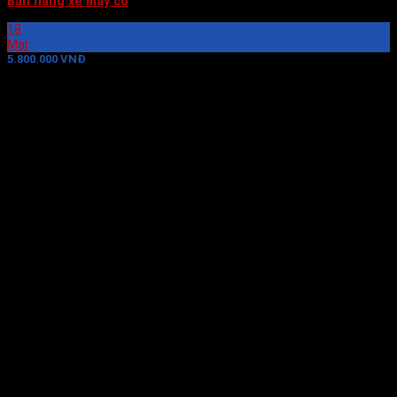
Bàn nâng xe máy cơ
18
Mar
5.800.000 VNĐ