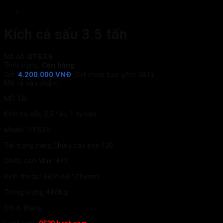
Kích cá sấu 3.5 tấn
Mã số:
DTS3.5
Tình trạng:
Còn hàng
4.200.000 VNĐ
Giá:
(Giá chưa bao gồm VAT)
Mô tả sản phẩm:
MÔ TẢ:
Kích cá sấu 3.5 tấn, 1 ty ben
Model: DTS3.5
Tải trọng nâng:Chiều cao min:130
Chiều cao Max: 490
Kích thước: 680*350*215mm
Trọng lượng:44.6Kg
BH: 6 tháng