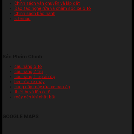
Chính sách vận chuyển và lắp đặt
Đào tạo nghề rửa và chăm sóc xe ô tô
Chính sách bảo hành
sitemap
Sản Phẩm Chính
cầu nâng ô tô
cầu nâng 2 trụ
cầu nâng 1 trụ ấn độ
ben rửa xe máy
cung cấp máy rửa xe cao áp
thiết bị vá lốp ô tô
máy nén khí nhật bãi
GOOGLE MAPS