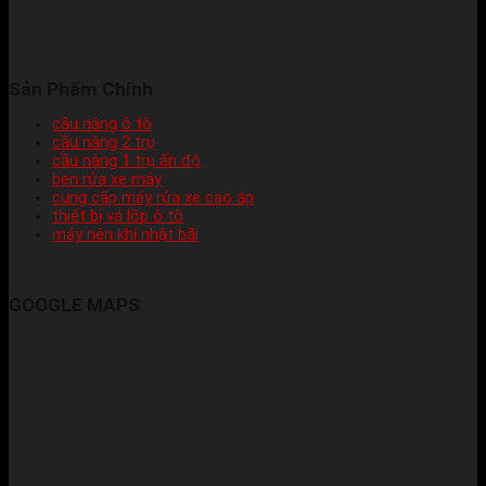
Sản Phẩm Chính
cầu nâng ô tô
cầu nâng 2 trụ
cầu nâng 1 trụ ấn độ
ben rửa xe máy
cung cấp máy rửa xe cao áp
thiết bị vá lốp ô tô
máy nén khí nhật bãi
GOOGLE MAPS