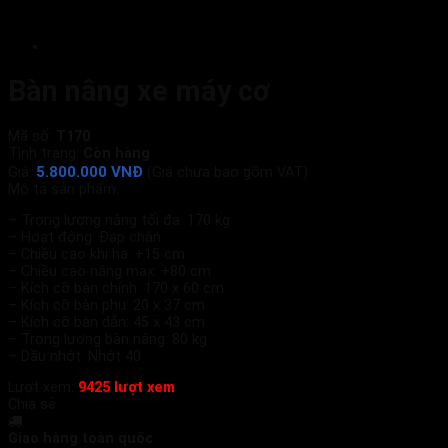
Bàn nâng xe máy cơ
Mã số:
T170
Tình trạng:
Còn hàng
5.800.000 VNĐ
Giá:
(Giá chưa bao gồm VAT)
Mô tả sản phẩm:
– Trọng lượng nâng tối đa: 170 kg
– Hoạt động: Đạp chân
– Chiều cao khi hạ: +15 cm
– Chiều cao nâng max: +80 cm
– Kích cỡ bàn chính: 170 x 60 cm
– Kích cỡ bàn phụ: 20 x 37 cm
– Kích cỡ bàn dẫn: 45 x 43 cm
– Trọng lượng bàn nâng: 80 kg
– Dầu nhớt: Nhớt 40
Lượt xem:
9425 lượt xem
Chia sẻ:
Giao hàng toàn quốc