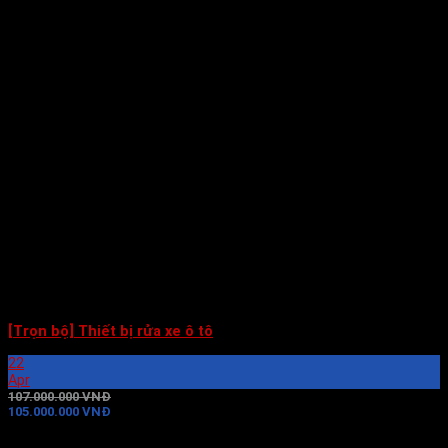
[Trọn bộ] Thiết bị rửa xe ô tô
22
Apr
107.000.000 VNĐ
105.000.000 VNĐ