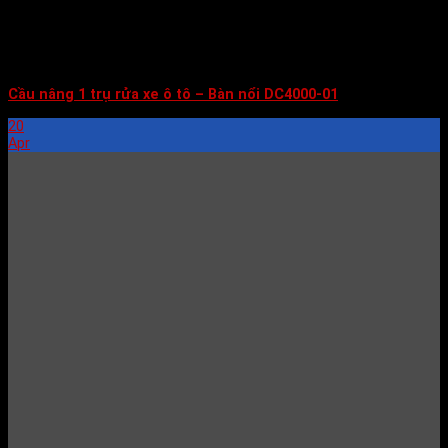
Cầu nâng 1 trụ rửa xe ô tô – Bàn nổi DC4000-01
20
Apr