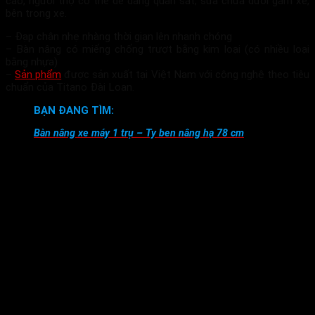
cao, người thợ có thể dễ dàng quan sát, sửa chữa dưới gầm xe,
bên trong xe.
– Đạp chân nhẹ nhàng thời gian lên nhanh chóng
– Bàn nâng có miếng chống trượt bằng kim loại (có nhiều loại
bằng nhựa)
–
Sản phẩm
được sản xuất tại Việt Nam với công nghệ theo tiêu
chuẩn của Titano Đài Loan.
BẠN ĐANG TÌM:
Bàn nâng xe máy 1 trụ – Ty ben nâng hạ 78 cm