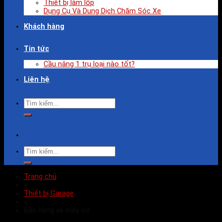
Thiết bị làm lốp
Dụng Cụ Và Dung Dịch Chăm Sóc Xe
Khách hàng
Tin tức
Cầu nâng 1 trụ loại nào tốt?
Liên hệ
Trang chủ
»
Thiết bị Garage
»
Bàn nâng xe máy cơ