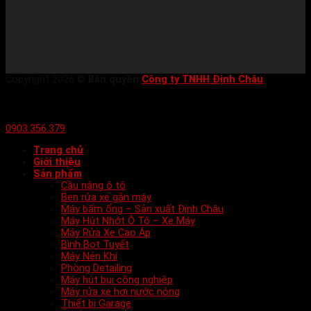
Copyright 2026 ©
Bản quyền
Công ty TNHH Định Châu
0903.356.379
Trang chủ
Giới thiệu
Sản phẩm
Cầu nâng ô tô
Ben rửa xe gắn máy
Máy bấm ống – Sản xuất Định Châu
Máy Hút Nhớt Ô Tô – Xe Máy
Máy Rửa Xe Cao Áp
Bình Bọt Tuyết
Máy Nén Khí
Phòng Detailing
Máy hút bụi công nghiệp
Máy rửa xe hơi nước nóng
Thiết bị Garage