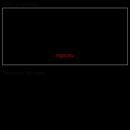
5/5 - (2 votes)
ngocnu
Sản phẩm liên quan