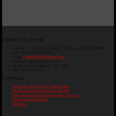
THÔNG TIN LIÊN HỆ
Địa chỉ : 375/5 Hà Huy Giáp, P. Thới An, TP. Hồ Chí Minh
Điện thoại: 0902.079.042
Email:
ctdinhchau9@gmail.com
Website: nganhruaxeoto.vn
Người đại diện: Nguyễn Văn Tiến
MST: 0306235425
CHÍNH SÁCH
Quy định và hình thức thanh toán
Chính sách vận chuyển và lắp đặt
Đào tạo nghề rửa và chăm sóc xe ô tô
Chính sách bảo hành
sitemap