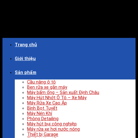
Trang chủ
Giới thiệu
Sản phẩm
Cầu nâng ô tô
Ben rửa xe gắn máy
Máy bấm ống – Sản xuất Định Châu
Máy Hút Nhớt Ô Tô – Xe Máy
Máy Rửa Xe Cao Áp
Bình Bọt Tuyết
Máy Nén Khí
Phòng Detailing
Máy hút bụi công nghiệp
Máy rửa xe hơi nước nóng
Thiết bị Garage