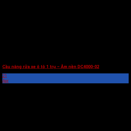
Cầu nâng rửa xe ô tô 1 trụ – Âm nền DC4000-02
21
Apr