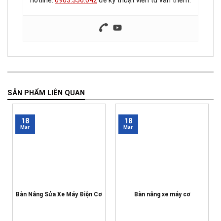
hotline:
0903.356.042
để kỹ thuật viên tư vấn thêm.
SẢN PHẨM LIÊN QUAN
18
18
Mar
Mar
Bàn Nâng Sửa Xe Máy Điện Cơ
Bàn nâng xe máy cơ