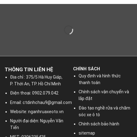
THÔNG TIN LIÊN HỆ
CHÍNH SÁCH
Quy định và hình thức
Địa chỉ : 375/5 Hà Huy Giáp,
thanh toán
P. Thới An, TP. Hồ Chí Minh
Chính sách vận chuyển và
Điện thoại: 0902.079.042
lắp đặt
Email:
ctdinhchau9@gmail.com
Đào tạo nghề rửa và chăm
Website: nganhruaxeoto.vn
sóc xe ô tô
Người đại diện: Nguyễn Văn
Chính sách bảo hành
Tiến
sitemap
MST: 0306235425