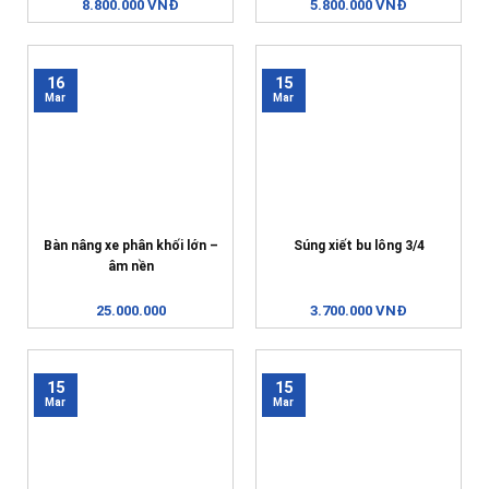
8.800.000 VNĐ
5.800.000 VNĐ
16
15
Mar
Mar
Bàn nâng xe phân khối lớn –
Súng xiết bu lông 3/4
âm nền
25.000.000
3.700.000 VNĐ
15
15
Mar
Mar