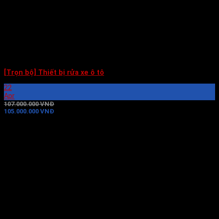
[Trọn bộ] Thiết bị rửa xe ô tô
22
Apr
107.000.000 VNĐ
105.000.000 VNĐ