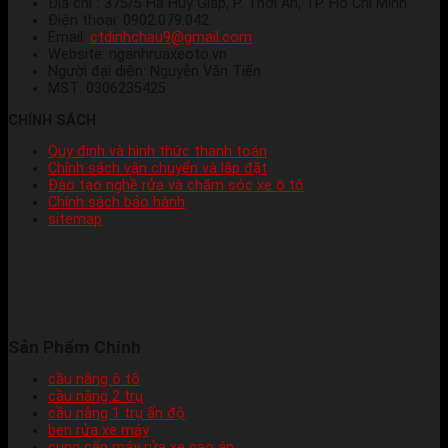
Địa chỉ : 375/5 Hà Huy Giáp, P. Thới An, TP. Hồ Chí Minh
Điện thoại: 0902.079.042
Email:
ctdinhchau9@gmail.com
Website: nganhruaxeoto.vn
Người đại diện: Nguyễn Văn Tiến
MST: 0306235425
CHÍNH SÁCH
Quy định và hình thức thanh toán
Chính sách vận chuyển và lắp đặt
Đào tạo nghề rửa và chăm sóc xe ô tô
Chính sách bảo hành
sitemap
Sản Phẩm Chính
cầu nâng ô tô
cầu nâng 2 trụ
cầu nâng 1 trụ ấn độ
ben rửa xe máy
cung cấp máy rửa xe cao áp