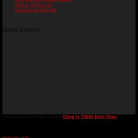
thiết bị vá lốp ô tô
máy nén khí nhật bãi
GOOGLE MAPS
Copyright 2026 ©
Bản quyền
Công ty TNHH Định Châu