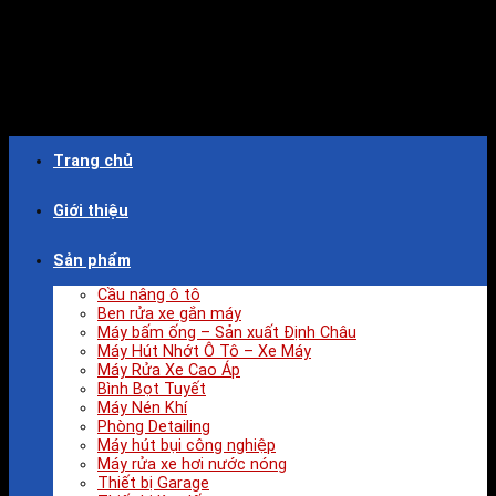
Trang chủ
Giới thiệu
Sản phẩm
Cầu nâng ô tô
Ben rửa xe gắn máy
Máy bấm ống – Sản xuất Định Châu
Máy Hút Nhớt Ô Tô – Xe Máy
Máy Rửa Xe Cao Áp
Bình Bọt Tuyết
Máy Nén Khí
Phòng Detailing
Máy hút bụi công nghiệp
Máy rửa xe hơi nước nóng
Thiết bị Garage