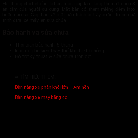
Hệ thống chốt chống tụt an toàn giúp làm tăng thêm độ bền &
an tâm của người sử dụng. Mặt bàn có thêm miếng đệm inox
hoặc cao su. Giúp bảo vệ mặt bàn tránh bị trầy xước trong quá
trình đưa xe máy lên sửa chửa.
Bảo hành và sửa chữa
Thời gian bảo hành: 6 tháng
luôn có phụ kiện thay thế khi thiết bị hỏng
Hỗ trợ kỹ thuật & sửa chữa trọn đời.
⇒ TÌM HIỂU THÊM :
Bàn nâng xe phân khối lớn – Âm nền
Bàn nâng xe máy bằng cơ