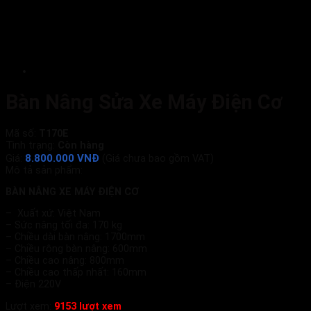
Bàn Nâng Sửa Xe Máy Điện Cơ
Mã số:
T170E
Tình trạng:
Còn hàng
8.800.000 VNĐ
Giá:
(Giá chưa bao gồm VAT)
Mô tả sản phẩm:
BÀN NÂNG XE MÁY ĐIỆN CƠ
– Xuất xứ: Việt Nam
– Sức nâng tối đa: 170 kg
– Chiều dài bàn nâng: 1700mm
– Chiều rộng bàn nâng: 600mm
– Chiều cao nâng: 800mm
– Chiều cao thấp nhất: 160mm
– Điện 220V
Lượt xem:
9153 lượt xem