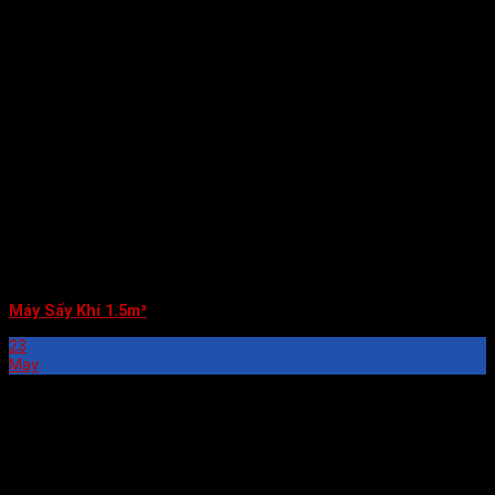
Máy Sấy Khí 1.5m³
23
May