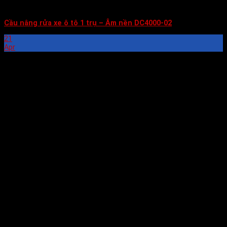
Cầu nâng rửa xe ô tô 1 trụ – Âm nền DC4000-02
21
Apr