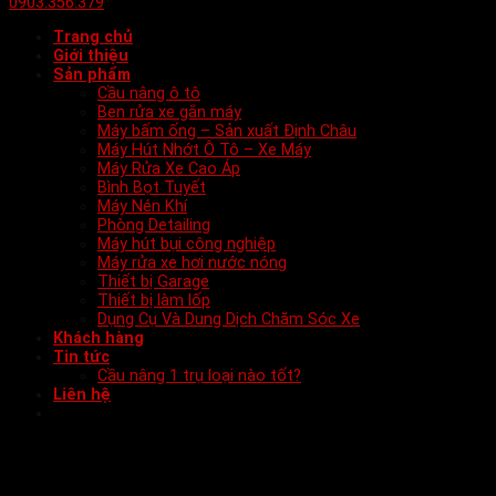
0903.356.379
Trang chủ
Giới thiệu
Sản phẩm
Cầu nâng ô tô
Ben rửa xe gắn máy
Máy bấm ống – Sản xuất Định Châu
Máy Hút Nhớt Ô Tô – Xe Máy
Máy Rửa Xe Cao Áp
Bình Bọt Tuyết
Máy Nén Khí
Phòng Detailing
Máy hút bụi công nghiệp
Máy rửa xe hơi nước nóng
Thiết bị Garage
Thiết bị làm lốp
Dụng Cụ Và Dung Dịch Chăm Sóc Xe
Khách hàng
Tin tức
Cầu nâng 1 trụ loại nào tốt?
Liên hệ