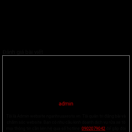
Đánh giá bài viết
admin
Tôi là Admin website nganhruaxeoto.vn. Tôi quản trị đăng bài và
chăm sóc website. Bạn có nhu cầu kinh doanh dịch vụ rửa xe tô
mọi thông tin cần liên hệ qua số hotline:
0902079042
để gặp đội