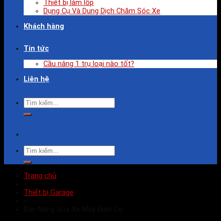
Thiết bị làm lốp
Dụng Cụ Và Dung Dịch Chăm Sóc Xe
Khách hàng
Tin tức
Cầu nâng 1 trụ loại nào tốt?
Liên hệ
Trang chủ
»
Thiết bị Garage
»
Bàn Nâng Sửa Xe Máy Điện Cơ