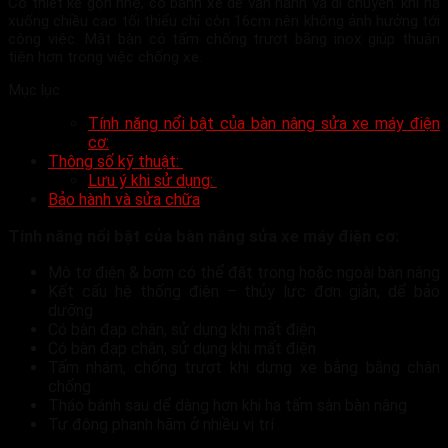
Có thiết kế gọn nhẹ, có bánh xe dễ vận hành và di chuyển. khi hạ
xuống chiều cao tối thiểu chỉ còn 16cm nên không ảnh hưởng tới
công việc. Mặt bàn có tấm chống trượt bằng inox giúp thuận
tiện hơn trong việc chống xe.
Mục lục
Tính năng nổi bật của bàn nâng sửa xe máy điện
cơ:
Thông số kỹ thuật:
Lưu ý khi sử dụng:
Bảo hành và sửa chữa
Tính năng nổi bật của bàn nâng sửa xe máy điện cơ:
Mô tơ điện & bơm có thể đặt trong hoặc ngoài bàn nâng
Kết cấu hệ thống điện – thủy lực đơn giản, dể bảo
dưỡng
Có bàn đạp chân, sử dụng khi mất điện
Có bàn đạp chân, sử dụng khi mất điện
Tấm nhám, chống trượt khi dựng xe bằng bằng chân
chống
Tháo bánh sau dể dàng hơn khi hạ tấm sàn bàn nâng
Tự động phanh hãm ở nhiều vị trí