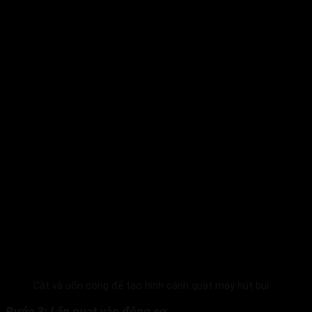
Cắt và uốn cong để tạo hình cánh quạt máy hút bụi
Bước 3: Lắp quạt vào động cơ