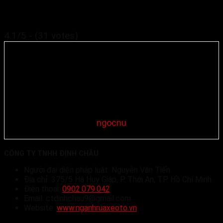
4.1/5 - (31 votes)
ngocnu
CÔNG TY TNHH ĐỊNH CHÂU
Người đại diện pháp luật: Nguyễn Văn Tiến
Địa chỉ: 375/5 Hà Huy Giáp, P. Thới An, TP. Hồ Chí Minh
Điện thoại:
0902.079.042
Email: ctdinhchau9@gmail.com
Website:
www.nganhruaxeoto.vn