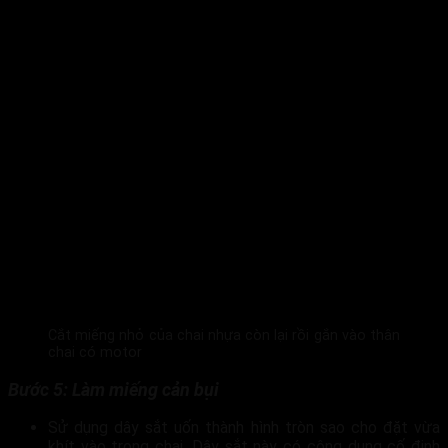
Cắt miếng nhỏ của chai nhựa còn lại rồi gắn vào thân
chai có motor
Bước 5: Làm miếng cản bụi
Sử dụng dây sắt uốn thành hình tròn sao cho đặt vừa
khít vào trong chai. Dây sắt này có công dụng cố định