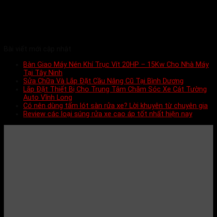
Bài viết mới cập nhật
Bàn Giao Máy Nén Khí Trục Vít 20HP – 15Kw Cho Nhà Máy
Tại Tây Ninh
Sửa Chữa Và Lắp Đặt Cầu Nâng Cũ Tại Bình Dương
Lắp Đặt Thiết Bị Cho Trung Tâm Chăm Sóc Xe Cát Tường
Auto Vĩnh Long
Có nên dùng tấm lót sàn rửa xe? Lời khuyên từ chuyên gia
Review các loại súng rửa xe cao áp tốt nhất hiện nay