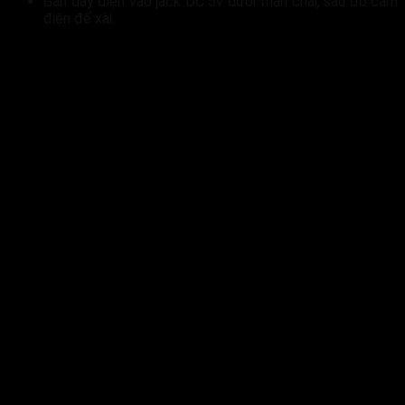
Gắn dây điện vào jack DC 5v dưới thân chai, sau đó cắm
điện để xài.