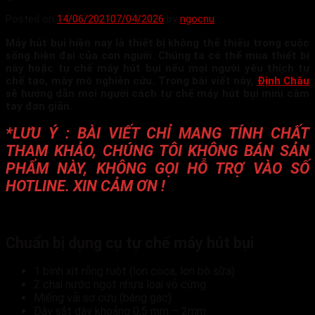
Posted on
14/06/2021
07/04/2026
by
ngocnu
Máy hút bụi hiện nay là thiết bị không thể thiếu trong cuộc
sống hiện đại của con người. Chúng ta có thể mua thiết bị
này hoặc tự chế máy hút bụi nếu mọi người yêu thích tự
chế tạo, mày mò nghiên cứu. Trong bài viết này,
Định Châu
sẽ hướng dẫn mọi người cách tự chế máy hút bụi mini cầm
tay đơn giản.
*LƯU Ý : BÀI VIẾT CHỈ MANG TÍNH CHẤT
THAM KHẢO, CHÚNG TÔI KHÔNG BÁN
SẢN
PHẨM NÀY
, KHÔNG GỌI HỖ TRỢ VÀO SỐ
HOTLINE. XIN CẢM ƠN !
Chuẩn bị dụng cụ tự chế máy hút bụi
1 bình xịt rỗng ruột (lon coca, lon bò sữa)
2 chai nước ngọt nhựa loại vỏ cứng.
Miếng vải sơ cứu (băng gạc)
Dây sắt dày khoảng 0,5 mm – 2mm.