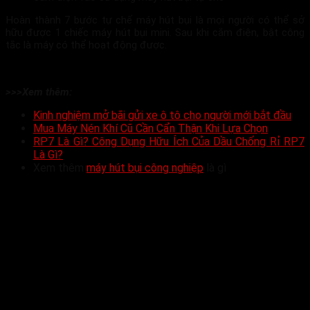
Hoàn thành 7 bước tự chế máy hút bụi là mọi người có thể sở
hữu được 1 chiếc máy hút bụi mini. Sau khi cắm điện, bật công
tắc là máy có thể hoạt động được.
>>>Xem thêm:
Kinh nghiệm mở bãi gửi xe ô tô cho người mới bắt đầu
Mua Máy Nén Khí Cũ Cần Cẩn Thận Khi Lựa Chọn
RP7 Là Gì? Công Dụng Hữu Ích Của Dầu Chống Rỉ RP7
Là Gì?
Xem thêm
máy hút bụi công nghiệp
là gì