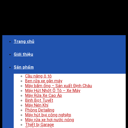
Trang chủ
Giới thiệu
Sản phẩm
Cầu nâng ô tô
Ben rửa xe gắn máy
Máy bấm ống – Sản xuất Định Châu
Máy Hút Nhớt Ô Tô – Xe Máy
Máy Rửa Xe Cao Áp
Bình Bọt Tuyết
Máy Nén Khí
Phòng Detailing
Máy hút bụi công nghiệp
Máy rửa xe hơi nước nóng
Thiết bị Garage