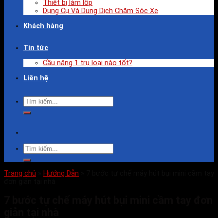
Thiết bị làm lốp
Dụng Cụ Và Dung Dịch Chăm Sóc Xe
Khách hàng
Tin tức
Cầu nâng 1 trụ loại nào tốt?
Liên hệ
Trang chủ
»
Hướng Dẫn
»
7 bước tự chế máy hút bụi mini cầm tay
đơn giản tại nhà
7 bước tự chế máy hút bụi mini cầm tay đơn
giản tại nhà