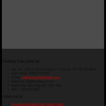
THÔNG TIN LIÊN HỆ
Địa chỉ : 375/5 Hà Huy Giáp, P. Thới An, TP. Hồ Chí Minh
Điện thoại: 0902.079.042
Email:
ctdinhchau9@gmail.com
Website: nganhruaxeoto.vn
Người đại diện: Nguyễn Văn Tiến
MST: 0306235425
CHÍNH SÁCH
Quy định và hình thức thanh toán