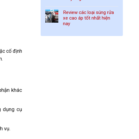
Review các loại súng rửa
xe cao áp tốt nhất hiện
nay
ặc cố định
n.
 phận khác
g dụng cụ
h vụ.