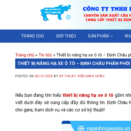
TRANG CHỦ
GIỚI THIỆU
SẢN PHẨM
KH
Trang chủ
»
Tin tức
»
Thiết bị nâng hạ xe ô tô – Định Châu p
THIẾT BỊ NÂNG HẠ XE Ô TÔ – ĐỊNH CHÂU PHÂN PHỐI 
POSTED ON
03/12/2025
BY
KỸ THUẬT VIÊN ĐỊNH CHÂU
Nếu bạn đang tìm hiểu
thiết bị nâng hạ xe ô tô
gồm nhữn
viết dưới đây sẽ cung cấp đầy đủ thông tin. Định Châu hi
cho gara, trạm dịch vụ và các cơ sở kỹ thuật!