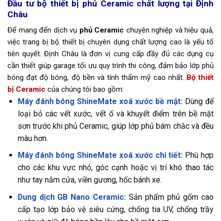
Đầu tư bộ thiết bị phủ Ceramic chất lượng tại Định
Châu
Để mang đến dịch vụ
phủ Ceramic
chuyên nghiệp và hiệu quả,
việc trang bị bộ thiết bị chuyên dụng chất lượng cao là yếu tố
tiên quyết. Định Châu là đơn vị cung cấp đầy đủ các dụng cụ
cần thiết giúp garage tối ưu quy trình thi công, đảm bảo lớp phủ
bóng đạt độ bóng, độ bền và tính thẩm mỹ cao nhất.
Bộ thiết
bị Ceramic
của chúng tôi bao gồm:
Máy đánh bóng ShineMate xoá xước bề mặt:
Dùng để
loại bỏ các vết xước, vết ố và khuyết điểm trên bề mặt
sơn trước khi phủ Ceramic, giúp lớp phủ bám chắc và đều
màu hơn.
Máy đánh bóng ShineMate xoá xước chi tiết:
Phù hợp
cho các khu vực nhỏ, góc cạnh hoặc vị trí khó thao tác
như tay nắm cửa, viền gương, hốc bánh xe.
Dung dịch GB Nano Ceramic:
Sản phẩm phủ gốm cao
cấp tạo lớp bảo vệ siêu cứng, chống tia UV, chống trầy