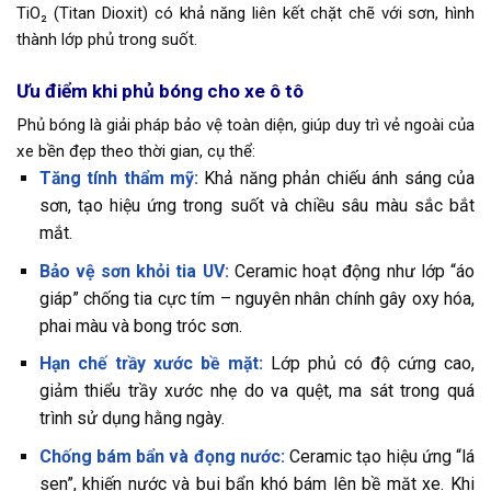
TiO₂ (Titan Dioxit) có khả năng liên kết chặt chẽ với sơn, hình
thành lớp phủ trong suốt.
Ưu điểm khi phủ bóng cho xe ô tô
Phủ bóng là giải pháp bảo vệ toàn diện, giúp duy trì vẻ ngoài của
xe bền đẹp theo thời gian, cụ thể:
Tăng tính thẩm mỹ:
Khả năng phản chiếu ánh sáng của
sơn, tạo hiệu ứng trong suốt và chiều sâu màu sắc bắt
mắt.
Bảo vệ sơn khỏi tia UV:
Ceramic hoạt động như lớp “áo
giáp” chống tia cực tím – nguyên nhân chính gây oxy hóa,
phai màu và bong tróc sơn.
Hạn chế trầy xước bề mặt:
Lớp phủ có độ cứng cao,
giảm thiểu trầy xước nhẹ do va quệt, ma sát trong quá
trình sử dụng hằng ngày.
Chống bám bẩn và đọng nước:
Ceramic tạo hiệu ứng “lá
sen”, khiến nước và bụi bẩn khó bám lên bề mặt xe. Khi