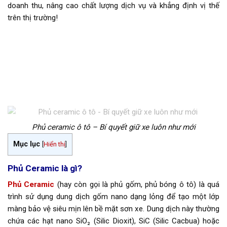
doanh thu, nâng cao chất lượng dịch vụ và khẳng định vị thế
trên thị trường!
Phủ ceramic ô tô – Bí quyết giữ xe luôn như mới
Mục lục
[
Hiển thị
]
Phủ Ceramic là gì?
Phủ Ceramic
(hay còn gọi là phủ gốm, phủ bóng ô tô) là quá
trình sử dụng dung dịch gốm nano dạng lỏng để tạo một lớp
màng bảo vệ siêu mịn lên bề mặt sơn xe. Dung dịch này thường
chứa các hạt nano SiO₂ (Silic Dioxit), SiC (Silic Cacbua) hoặc