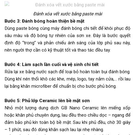
Đánh xóa vết xước bằng paste mài
Bước 3: Đánh bóng hoàn thiện bề mặt
Dùng paste bóng cùng máy đánh bóng chi tiết để khôi phục độ
sâu màu và độ bóng tự nhiên của sơn xe. Đây là bước quyết
định độ “trong” và phản chiếu ánh sáng của lớp phủ sau này,
nên người thợ cần có kỹ thuật tốt và thao tác đều tay.
Bước 4: Làm sạch lần cuối và vệ sinh chi tiết
Rửa lại xe bằng nước sạch để loại bỏ hoàn toàn bụi đánh bóng.
Dùng khí nén thổi khô các khe, mép, logo, tay nắm cửa,… rồi lau
lại bằng khăn microfiber để chuẩn bị cho bước phủ bóng.
Bước 5: Phủ lớp Ceramic lên bề mặt sơn
Nhỏ một lượng dung dịch GB Nano Ceramic lên miếng xốp
hoặc khăn phủ chuyên dụng, lau đều theo chiều dọc – ngang để
đảm bảo phủ kín toàn bộ bề mặt. Sau khi phủ đều, chờ 30 giây
– 1 phút, sau đó dùng khăn sạch lau lại nhẹ nhàng.