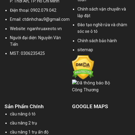
P. Thới An, TP. Hồ Chí Minh
Chính sách vận chuyển và
Điện thoại: 0902.079.042
lắp đặt
Email:
ctdinhchau9@gmail.com
Đào tạo nghề rửa và chăm
Website: nganhruaxeoto.vn
sóc xe ô tô
Người đại diện: Nguyễn Văn
Chính sách bảo hành
Tiến
sitemap
MST: 0306235425
Sản Phẩm Chính
GOOGLE MAPS
cầu nâng ô tô
cầu nâng 2 trụ
cầu nâng 1 trụ ấn độ