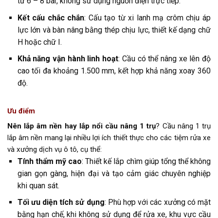
từ 6 – 8 bar, không sử dụng nguồn điện trực tiếp.
Kết cấu chắc chắn
: Cấu tạo từ xi lanh mạ crôm chịu áp
lực lớn và bàn nâng bằng thép chịu lực, thiết kế dạng chữ
H hoặc chữ I.
Khả năng vận hành linh hoạt
: Cầu có thể nâng xe lên độ
cao tối đa khoảng 1.500 mm, kết hợp khả năng xoay 360
độ.
Ưu điểm
Nên lắp âm nền hay lắp nổi cầu nâng 1 trụ
? Cầu nâng 1 trụ
lắp âm nền mang lại nhiều lợi ích thiết thực cho các tiệm rửa xe
và xưởng dịch vụ ô tô, cụ thể:
Tính thẩm mỹ cao
: Thiết kế lắp chìm giúp tổng thể không
gian gọn gàng, hiện đại và tạo cảm giác chuyên nghiệp
khi quan sát.
Tối ưu diện tích sử dụng
: Phù hợp với các xưởng có mặt
bằng hạn chế, khi không sử dụng để rửa xe, khu vực cầu