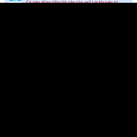
Có nên dùng tấm lót sàn rửa xe? Lời khuyên từ
chuyên gia
Review các loại súng rửa xe cao áp tốt nhất hiện
nay
THÔNG TIN LIÊN HỆ
CHÍNH SÁCH
Quy định và hình thức thanh
Địa chỉ : 375/5 Hà Huy Giáp,