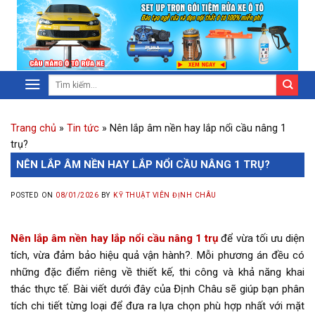
Trang chủ
»
Tin tức
»
Nên lắp âm nền hay lắp nổi cầu nâng 1
trụ?
NÊN LẮP ÂM NỀN HAY LẮP NỔI CẦU NÂNG 1 TRỤ?
POSTED ON
08/01/2026
BY
KỸ THUẬT VIÊN ĐỊNH CHÂU
Nên lắp âm nền hay lắp nổi cầu nâng 1 trụ
để vừa tối ưu diện
tích, vừa đảm bảo hiệu quả vận hành?. Mỗi phương án đều có
những đặc điểm riêng về thiết kế, thi công và khả năng khai
thác thực tế. Bài viết dưới đây của Định Châu sẽ giúp bạn phân
tích chi tiết từng loại để đưa ra lựa chọn phù hợp nhất với mặt