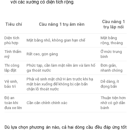
với các xưởng có diện tích rộng.
Cầu nâng 1
Tiêu chí
Cầu nâng 1 trụ âm nền
trụ lắp nổi
Diện tích
Mặt bằng
Mặt bằng nhỏ, không gian hạn chế
phù hợp
rộng, thoáng
Tính thẩm
Ở mức trung
Rất cao, gọn gàng
mỹ
bình
Thi công
Phức tạp, cần làm mặt nền âm và làm hố
Đơn giản,
lắp đặt
ga thoát nước
nhanh chóng
Phải vệ sinh mặt chữ H âm trước khi hạ
Vệ sinh,
Dễ dàng, ít
mặt bàn xuống để không bị cặn bẩn
bảo trì
đọng bẩn
chặn lỗ thoát nước
Độ an
Thuận tiện hơn
toàn khi
Cần căn chỉnh chính xác
nhờ có gờ dẫn
đưa xe lên
bánh
Dù lựa chọn phương án nào, cả hai dòng cầu đều đáp ứng tốt