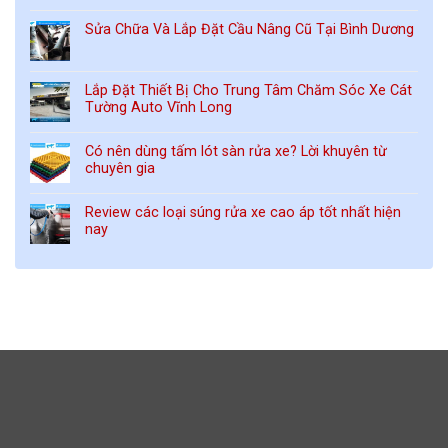
Sửa Chữa Và Lắp Đặt Cầu Nâng Cũ Tại Bình Dương
Lắp Đặt Thiết Bị Cho Trung Tâm Chăm Sóc Xe Cát
Tường Auto Vĩnh Long
Có nên dùng tấm lót sàn rửa xe? Lời khuyên từ
chuyên gia
Review các loại súng rửa xe cao áp tốt nhất hiện
nay