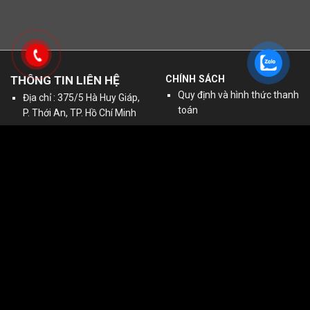
THÔNG TIN LIÊN HỆ
CHÍNH SÁCH
Quy định và hình thức thanh
Địa chỉ : 375/5 Hà Huy Giáp,
toán
P. Thới An, TP. Hồ Chí Minh
Chính sách vận chuyển và
Điện thoại: 0902.079.042
lắp đặt
Email:
ctdinhchau9@gmail.com
Đào tạo nghề rửa và chăm
Website: nganhruaxeoto.vn
sóc xe ô tô
Người đại diện: Nguyễn Văn
Chính sách bảo hành
Tiến
sitemap
MST: 0306235425