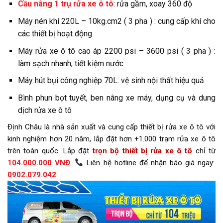
Cầu nâng 1 trụ rửa xe ô tô
: rửa gầm, xoay 360 độ
Máy nén khí 220L – 10kg.cm2 ( 3 pha ) : cung cấp khí cho
các thiết bị hoạt động
Máy rửa xe ô tô cao áp 2200 psi – 3600 psi ( 3 pha ) :
làm sạch nhanh, tiết kiệm nước
Máy hút bụi công nghiệp 70L: vệ sinh nội thất hiệu quả
Bình phun bọt tuyết, ben nâng xe máy, dụng cụ và dung
dịch rửa xe ô tô
Định Châu là nhà sản xuất và cung cấp thiết bị rửa xe ô tô với
kinh nghiệm hơn 20 năm, lắp đặt hơn +1.000 trạm rửa xe ô tô
trên toàn quốc. Lắp đặt
trọn bộ thiết bị rửa xe ô tô
chỉ từ
104.000.000 VNĐ
.
Liên hệ hotline để nhận báo giá ngay:
0902.079.042