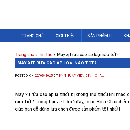
TRANG CHỦ
GIỚI THIỆU
SẢN PHẨM
KH
Trang chủ
»
Tin tức
»
Máy xịt rửa cao áp loại nào tốt?
MÁY XỊT RỬA CAO ÁP LOẠI NÀO TỐT?
POSTED ON
22/08/2025
BY
KỸ THUẬT VIÊN ĐỊNH CHÂU
Máy xịt rửa cao áp là thiết bị không thể thiếu khi nhắc
nào tốt
? Trong bài viết dưới đây, cùng Định Châu điểm
giúp bạn dễ dàng lựa chọn được sản phẩm tốt nhất!