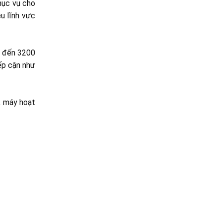
hục vụ cho
ều lĩnh vực
n đến 3200
iếp cận như
, máy hoạt