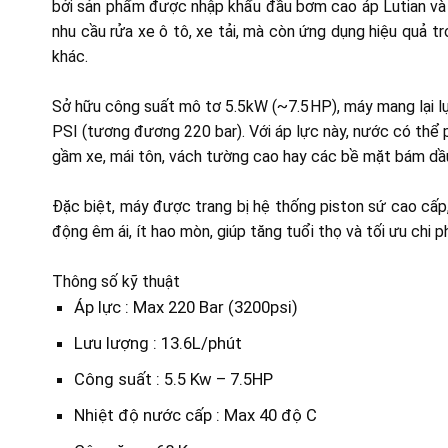
bởi sản phẩm được nhập khẩu đầu bơm cao áp Lutian và t
nhu cầu rửa xe ô tô, xe tải, mà còn ứng dụng hiệu quả t
khác.
Sở hữu công suất mô tơ 5.5kW (~7.5HP), máy mang lại l
PSI (tương đương 220 bar). Với áp lực này, nước có thể p
gầm xe, mái tôn, vách tường cao hay các bề mặt bám dầ
Đặc biệt, máy được trang bị hệ thống piston sứ cao cấp
động êm ái, ít hao mòn, giúp tăng tuổi thọ và tối ưu chi ph
Thông số kỹ thuật
Áp lực : Max 220 Bar (3200psi)
Lưu lượng : 13.6L/phút
Công suất : 5.5 Kw – 7.5HP
Nhiệt độ nước cấp : Max 40 độ C