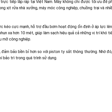
rực tiếp lắp ráp tại Việt Nam. Máy không chỉ được tối ưu để p
rong xịt rửa nhà xưởng, máy móc công nghiệp, chuồng trại và nhi
ực kéo cực mạnh, hỗ trợ đầu bơm hoạt động ổn định ở áp lực lê
hun xa hơn 10 mét, giúp làm sạch hiệu quả cả những vị trí khó t
u mỡ công nghiệp.
, đảm bảo bền bỉ hơn so với piston ty sắt thông thường. Nhờ đó
í bảo trì trong quá trình sử dụng.