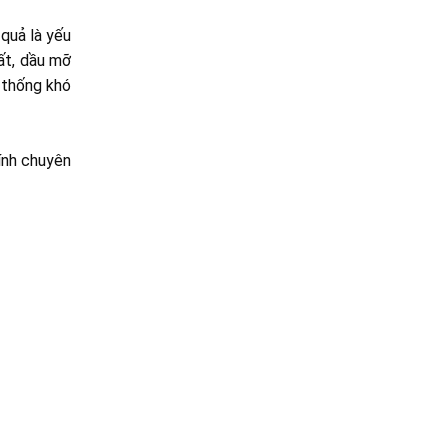
 quả là yếu
đất, dầu mỡ
 thống khó
tính chuyên