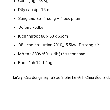
Cân nặng : 68 Kg
Dây cao áp : 15m
Súng cao áp : 1 súng + 4 béc phun
Độ ồn : 75dba
Kích thước : 88 x 63 x 63cm
Đầu cao áp: Lutian 2010_ 5.5Kw- Pistong sứ
Mô tơ : 380V/50Hz Nhật/ seconhand
Bảo hành 12 tháng
Lưu ý
: Các dòng máy rửa xe 3 pha tại Định Châu đều là 