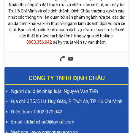
Nhận thi công lắp đặt trạm rửa và chăm sóc xe ô tô, xe máy tại
Tp. Hồ Chí Minh và các tỉnh thành. Định Châu thường xuyên cập
nhật các thông tin liên quan tới sản phẩm ngành rửa xe, các dự
án đã triển khai và kiến thức về ngành kinh doanh dịch vụ rửa xe
ô tô. Bạn có nhu cầu kinh doanh dịch vụ rửa xe, hay tìm hiểu về
các thiết bị nâng hạ hãy liên hệ ngay qua số hotline:
0903.356.042
để kỹ thuật viên tư vấn thêm.
CÔNG TY TNHH ĐỊNH CHÂU
Người đại diện pháp luật: Nguyễn Văn Tiến
Địa chỉ: 375/5 Hà Huy Giáp, P. Thới An, TP. Hồ Chí Minh
Điện thoại:
0902.079.042
Email: ctdinhchau9@gmail.com
Website:
www.nganhruaxeoto.vn