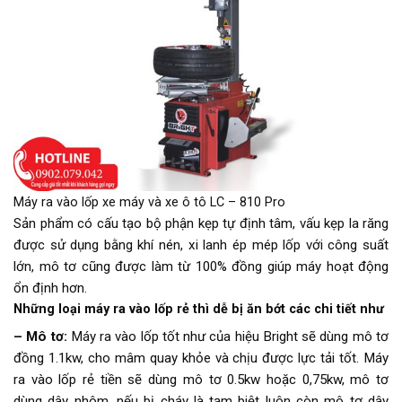
Máy ra vào lốp xe máy và xe ô tô LC – 810 Pro
Sản phẩm có cấu tạo bộ phận kẹp tự định tâm, vấu kẹp la răng
được sử dụng bằng khí nén, xi lanh ép mép lốp với công suất
lớn, mô tơ cũng được làm từ 100% đồng giúp máy hoạt động
ổn định hơn.
Những loại máy ra vào lốp rẻ thì dễ bị ăn bớt các chi tiết như
– Mô tơ:
Máy ra vào lốp tốt như của hiệu Bright sẽ dùng mô tơ
đồng 1.1kw, cho mâm quay khỏe và chịu được lực tải tốt. Máy
ra vào lốp rẻ tiền sẽ dùng mô tơ 0.5kw hoặc 0,75kw, mô tơ
dùng dây nhôm, nếu bị cháy là tạm biệt luôn còn mô tơ dây