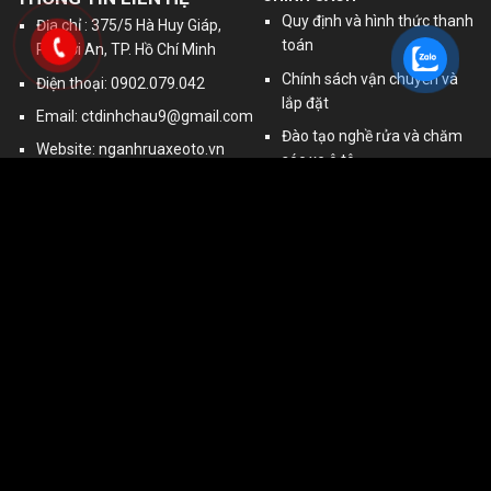
Quy định và hình thức thanh
Địa chỉ : 375/5 Hà Huy Giáp,
toán
P. Thới An, TP. Hồ Chí Minh
Chính sách vận chuyển và
Điện thoại: 0902.079.042
lắp đặt
Email:
ctdinhchau9@gmail.com
Đào tạo nghề rửa và chăm
Website: nganhruaxeoto.vn
sóc xe ô tô
Người đại diện: Nguyễn Văn
Chính sách bảo hành
Tiến
sitemap
MST: 0306235425
Sản Phẩm Chính
GOOGLE MAPS
cầu nâng ô tô