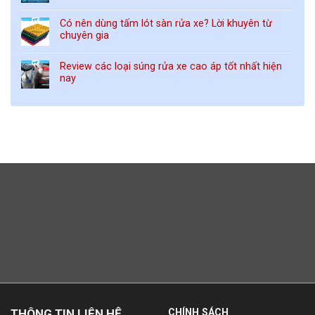
Có nên dùng tấm lót sàn rửa xe? Lời khuyên từ
chuyên gia
Review các loại súng rửa xe cao áp tốt nhất hiện
nay
THÔNG TIN LIÊN HỆ
CHÍNH SÁCH