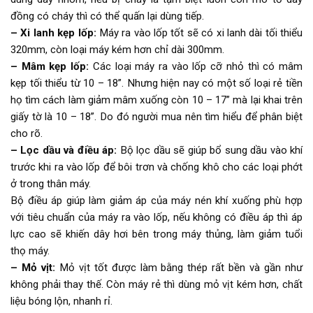
đồng có cháy thì có thể quấn lại dùng tiếp.
– Xi lanh kẹp lốp:
Máy ra vào lốp tốt sẽ có xi lanh dài tối thiểu
320mm, còn loại máy kém hơn chỉ dài 300mm.
– Mâm kẹp lốp:
Các loại máy ra vào lốp cỡ nhỏ thì có mâm
kẹp tối thiểu từ 10 – 18”. Nhưng hiện nay có một số loại rẻ tiền
họ tìm cách làm giảm mâm xuống còn 10 – 17” mà lại khai trên
giấy tờ là 10 – 18”. Do đó người mua nên tìm hiểu để phân biệt
cho rõ.
– Lọc dầu và điều áp:
Bộ lọc dầu sẽ giúp bổ sung dầu vào khí
trước khi ra vào lốp để bôi trơn và chống khô cho các loại phớt
ở trong thân máy.
Bộ điều áp giúp làm giảm áp của máy nén khí xuống phù hợp
với tiêu chuẩn của máy ra vào lốp, nếu không có điều áp thì áp
lực cao sẽ khiến dây hơi bên trong máy thủng, làm giảm tuổi
thọ máy.
– Mỏ vịt:
Mỏ vịt tốt được làm bằng thép rất bền và gần như
không phải thay thế. Còn máy rẻ thì dùng mỏ vịt kém hơn, chất
liệu bóng lộn, nhanh rỉ.