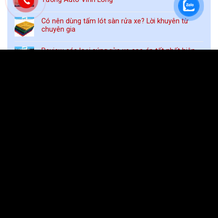
Có nên dùng tấm lót sàn rửa xe? Lời khuyên từ
chuyên gia
Review các loại súng rửa xe cao áp tốt nhất hiện
nay