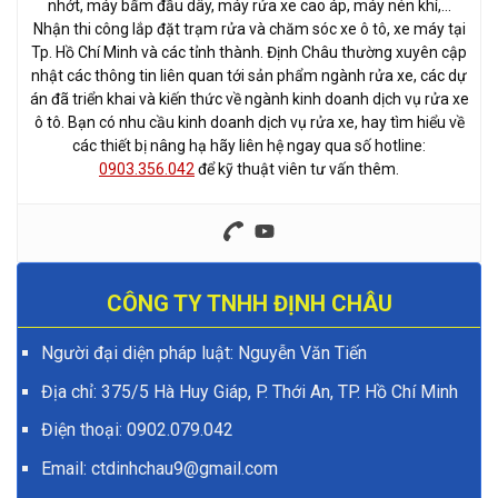
nhớt, máy bấm đầu dây, máy rửa xe cao áp, máy nén khí,…
Nhận thi công lắp đặt trạm rửa và chăm sóc xe ô tô, xe máy tại
Tp. Hồ Chí Minh và các tỉnh thành. Định Châu thường xuyên cập
nhật các thông tin liên quan tới sản phẩm ngành rửa xe, các dự
án đã triển khai và kiến thức về ngành kinh doanh dịch vụ rửa xe
ô tô. Bạn có nhu cầu kinh doanh dịch vụ rửa xe, hay tìm hiểu về
các thiết bị nâng hạ hãy liên hệ ngay qua số hotline:
0903.356.042
để kỹ thuật viên tư vấn thêm.
CÔNG TY TNHH ĐỊNH CHÂU
Người đại diện pháp luật: Nguyễn Văn Tiến
Địa chỉ: 375/5 Hà Huy Giáp, P. Thới An, TP. Hồ Chí Minh
Điện thoại:
0902.079.042
Email: ctdinhchau9@gmail.com