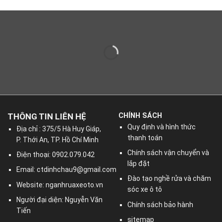
THÔNG TIN LIÊN HỆ
CHÍNH SÁCH
Quy định và hình thức
Địa chỉ : 375/5 Hà Huy Giáp,
thanh toán
P. Thới An, TP. Hồ Chí Minh
Chính sách vận chuyển và
Điện thoại: 0902.079.042
lắp đặt
Email:
ctdinhchau9@gmail.com
Đào tạo nghề rửa và chăm
Website: nganhruaxeoto.vn
sóc xe ô tô
Người đại diện: Nguyễn Văn
Chính sách bảo hành
Tiến
sitemap