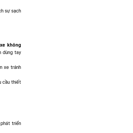
ích sự sạch
 xe không
n dùng tay
n xe tránh
u cầu thiết
.
phát triển