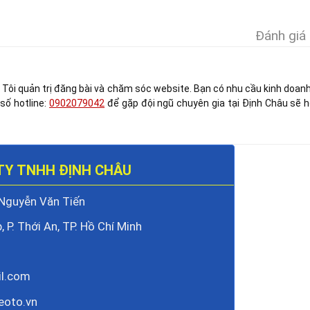
Đánh giá 
 Tôi quản trị đăng bài và chăm sóc website. Bạn có nhu cầu kinh doanh
 số hotline:
0902079042
để gặp đội ngũ chuyên gia tại Định Châu sẽ h
TY TNHH ĐỊNH CHÂU
 Nguyễn Văn Tiến
, P. Thới An, TP. Hồ Chí Minh
il.com
eoto.vn