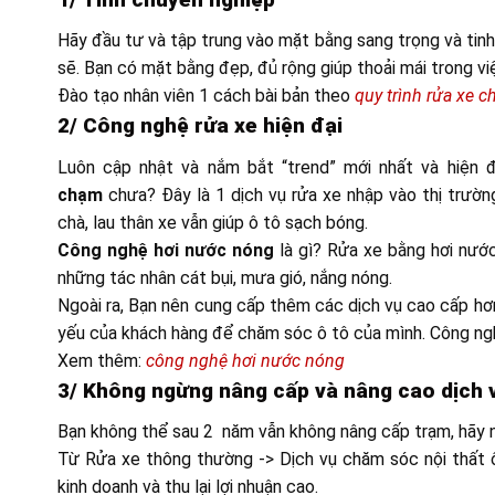
Hãy đầu tư và tập trung vào mặt bằng sang trọng và tinh
sẽ. Bạn có mặt bằng đẹp, đủ rộng giúp thoải mái trong v
Đào tạo nhân viên 1 cách bài bản theo
quy trình rửa xe 
2/ Công nghệ rửa xe hiện đại
Luôn cập nhật và nắm bắt “trend” mới nhất và hiện
chạm
chưa? Đây là 1 dịch vụ rửa xe nhập vào thị trườ
chà, lau thân xe vẫn giúp ô tô sạch bóng.
Công nghệ hơi nước nóng
là gì? Rửa xe bằng hơi nước
những tác nhân cát bụi, mưa gió, nắng nóng.
Ngoài ra, Bạn nên cung cấp thêm các dịch vụ cao cấp hơn 
yếu của khách hàng để chăm sóc ô tô của mình. Công ngh
Xem thêm:
công nghệ hơi nước nóng
3/ Không ngừng nâng cấp và nâng cao dịch 
Bạn không thể sau 2 năm vẫn không nâng cấp trạm, hãy nâ
Từ Rửa xe thông thường -> Dịch vụ chăm sóc nội thất ô
kinh doanh và thu lại lợi nhuận cao.