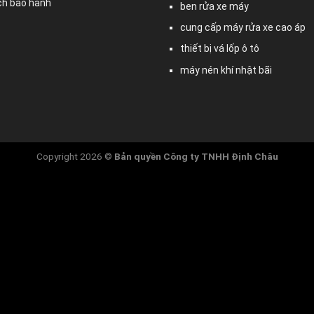
ch bảo hành
ben rửa xe máy
cung cấp máy rửa xe cao áp
thiết bị vá lốp ô tô
máy nén khí nhật bãi
Copyright 2026 ©
Bản quyền
Công ty TNHH Định Châu