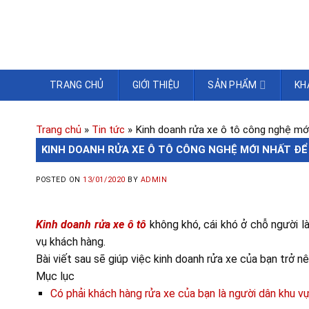
TRANG CHỦ
GIỚI THIỆU
SẢN PHẨM
KH
Trang chủ
»
Tin tức
»
Kinh doanh rửa xe ô tô công nghệ mới
KINH DOANH RỬA XE Ô TÔ CÔNG NGHỆ MỚI NHẤT ĐỂ
POSTED ON
13/01/2020
BY
ADMIN
Kinh doanh rửa xe ô tô
không khó, cái khó ở chỗ người 
vụ khách hàng.
Bài viết sau sẽ giúp việc kinh doanh rửa xe của bạn trở n
Mục lục
Có phải khách hàng rửa xe của bạn là người dân khu v