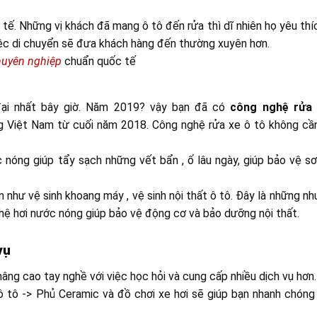
 tế. Những vị khách đã mang ô tô đến rửa thì dĩ nhiên họ yêu th
iệc di chuyển sẽ đưa khách hàng đến thường xuyên hơn.
chuyên nghiệp
chuẩn quốc tế
 đại nhất bây giờ. Năm 2019? vậy bạn đã có
công nghệ rửa
ng Việt Nam từ cuối năm 2018. Công nghệ rửa xe ô tô không cầ
 nóng giúp tẩy sạch những vết bẩn , ố lâu ngày, giúp bảo vệ sơ
như vệ sinh khoang máy , vệ sinh nội thất ô tô. Đây là những nh
ệ hơi nước nóng giúp bảo vệ động cơ và bảo dưỡng nội thất.
vụ
ng cao tay nghề với việc học hỏi và cung cấp nhiều dịch vụ hơn
 tô -> Phủ Ceramic và đồ chơi xe hơi sẽ giúp bạn nhanh chóng 