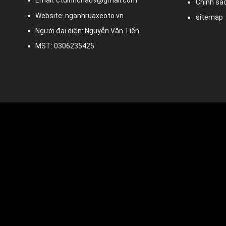
Email:
ctdinhchau9@gmail.com
Chính sá
Website: nganhruaxeoto.vn
sitemap
Người đại diện: Nguyễn Văn Tiến
MST: 0306235425