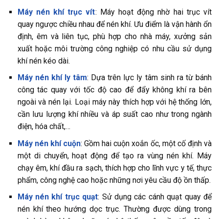
Máy nén khí trục vít
: Máy hoạt động nhờ hai trục vít
quay ngược chiều nhau để nén khí. Ưu điểm là vận hành ổn
định, êm và liên tục, phù hợp cho nhà máy, xưởng sản
xuất hoặc môi trường công nghiệp có nhu cầu sử dụng
khí nén kéo dài.
Máy nén khí ly tâm
: Dựa trên lực ly tâm sinh ra từ bánh
công tác quay với tốc độ cao để đẩy không khí ra bên
ngoài và nén lại. Loại máy này thích hợp với hệ thống lớn,
cần lưu lượng khí nhiều và áp suất cao như trong ngành
điện, hóa chất,…
Máy nén khí cuộn
: Gồm hai cuộn xoắn ốc, một cố định và
một di chuyển, hoạt động để tạo ra vùng nén khí. Máy
chạy êm, khí đầu ra sạch, thích hợp cho lĩnh vực y tế, thực
phẩm, công nghệ cao hoặc những nơi yêu cầu độ ồn thấp.
Máy nén khí trục quạt
: Sử dụng các cánh quạt quay để
nén khí theo hướng dọc trục. Thường được dùng trong