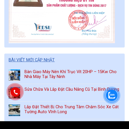
BÀI VIẾT MỚI CẬP NHẬT
Bàn Giao Máy Nén Khí Trục Vít 20HP – 15Kw Cho
Nhà Máy Tại Tây Ninh
Sửa Chữa Và Lắp Đặt Cầu Nâng Cũ Tại Bình Dương
Lắp Đặt Thiết Bị Cho Trung Tâm Chăm Sóc Xe Cát
Tường Auto Vĩnh Long
Có nên dùng tấm lót sàn rửa xe? Lời khuyên từ