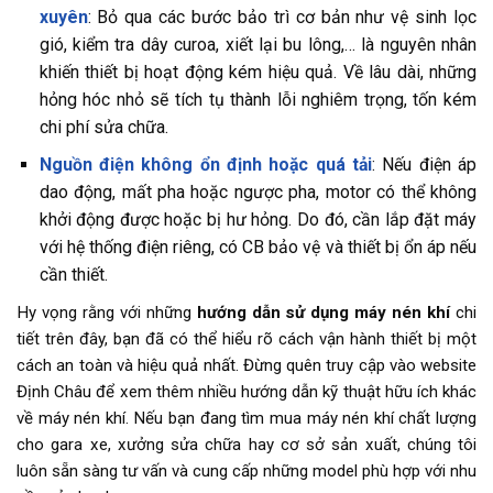
xuyên
: Bỏ qua các bước bảo trì cơ bản như vệ sinh lọc
gió, kiểm tra dây curoa, xiết lại bu lông,… là nguyên nhân
khiến thiết bị hoạt động kém hiệu quả. Về lâu dài, những
hỏng hóc nhỏ sẽ tích tụ thành lỗi nghiêm trọng, tốn kém
chi phí sửa chữa.
Nguồn điện không ổn định hoặc quá tải
: Nếu điện áp
dao động, mất pha hoặc ngược pha, motor có thể không
khởi động được hoặc bị hư hỏng. Do đó, cần lắp đặt máy
với hệ thống điện riêng, có CB bảo vệ và thiết bị ổn áp nếu
cần thiết.
Hy vọng rằng với những
hướng dẫn sử dụng máy nén khí
chi
tiết trên đây, bạn đã có thể hiểu rõ cách vận hành thiết bị một
cách an toàn và hiệu quả nhất. Đừng quên truy cập vào website
Định Châu để xem thêm nhiều hướng dẫn kỹ thuật hữu ích khác
về máy nén khí. Nếu bạn đang tìm mua máy nén khí chất lượng
cho gara xe, xưởng sửa chữa hay cơ sở sản xuất, chúng tôi
luôn sẵn sàng tư vấn và cung cấp những model phù hợp với nhu