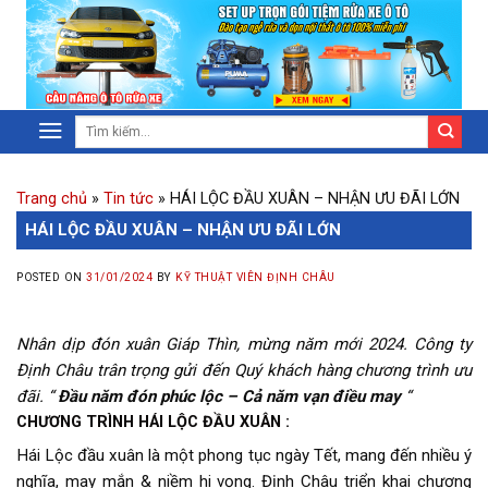
Trang chủ
»
Tin tức
»
HÁI LỘC ĐẦU XUÂN – NHẬN ƯU ĐÃI LỚN
HÁI LỘC ĐẦU XUÂN – NHẬN ƯU ĐÃI LỚN
POSTED ON
31/01/2024
BY
KỸ THUẬT VIÊN ĐỊNH CHÂU
Nhân dịp đón xuân Giáp Thìn, mừng năm mới 2024. Công ty
Định Châu trân trọng gửi đến Quý khách hàng chương trình ưu
đãi. “
Đầu năm đón phúc lộc – Cả năm vạn điều may
“
CHƯƠNG TRÌNH HÁI LỘC ĐẦU XUÂN :
Hái Lộc đầu xuân là một phong tục ngày Tết, mang đến nhiều ý
nghĩa, may mắn & niềm hi vọng. Định Châu triển khai chương