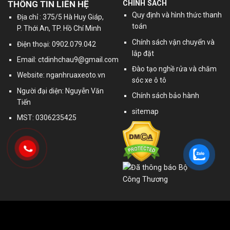
THÔNG TIN LIÊN HỆ
CHÍNH SÁCH
Quy định và hình thức thanh
Địa chỉ : 375/5 Hà Huy Giáp,
toán
P. Thới An, TP. Hồ Chí Minh
Chính sách vận chuyển và
Điện thoại: 0902.079.042
lắp đặt
Email:
ctdinhchau9@gmail.com
Đào tạo nghề rửa và chăm
Website: nganhruaxeoto.vn
sóc xe ô tô
Người đại diện: Nguyễn Văn
Chính sách bảo hành
Tiến
sitemap
MST: 0306235425
Sản Phẩm Chính
GOOGLE MAPS
cầu nâng ô tô