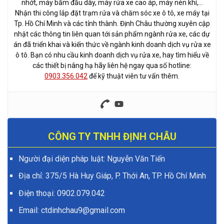
nhớt, máy bấm đầu dây, máy rửa xe cao áp, máy nén khí,…
Nhận thi công lắp đặt trạm rửa và chăm sóc xe ô tô, xe máy tại
Tp. Hồ Chí Minh và các tỉnh thành. Định Châu thường xuyên cập
nhật các thông tin liên quan tới sản phẩm ngành rửa xe, các dự
án đã triển khai và kiến thức về ngành kinh doanh dịch vụ rửa xe
ô tô. Bạn có nhu cầu kinh doanh dịch vụ rửa xe, hay tìm hiểu về
các thiết bị nâng hạ hãy liên hệ ngay qua số hotline:
0903.356.042
để kỹ thuật viên tư vấn thêm.
CÔNG TY TNHH ĐỊNH CHÂU
Người đại diện pháp luật: Nguyễn Văn Tiến
Địa chỉ: 375/5 Hà Huy Giáp, P. Thới An, TP. Hồ Chí Minh
Điện thoại:
0902.079.042
Email: ctdinhchau9@gmail.com