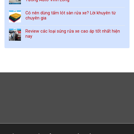
Có nên dùng tấm lót sàn rửa xe? Lời khuyên từ
chuyên gia
Review các loại súng rửa xe cao áp tốt nhất hiện
nay