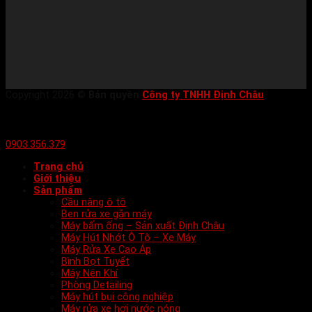
Copyright 2026 ©
Bản quyền
Công ty TNHH Định Châu
0903.356.379
Trang chủ
Giới thiệu
Sản phẩm
Cầu nâng ô tô
Ben rửa xe gắn máy
Máy bấm ống – Sản xuất Định Châu
Máy Hút Nhớt Ô Tô – Xe Máy
Máy Rửa Xe Cao Áp
Bình Bọt Tuyết
Máy Nén Khí
Phòng Detailing
Máy hút bụi công nghiệp
Máy rửa xe hơi nước nóng