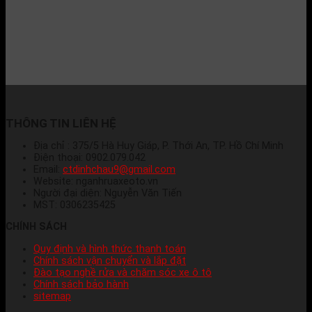
THÔNG TIN LIÊN HỆ
Địa chỉ : 375/5 Hà Huy Giáp, P. Thới An, TP. Hồ Chí Minh
Điện thoại: 0902.079.042
Email:
ctdinhchau9@gmail.com
Website: nganhruaxeoto.vn
Người đại diện: Nguyễn Văn Tiến
MST: 0306235425
CHÍNH SÁCH
Quy định và hình thức thanh toán
Chính sách vận chuyển và lắp đặt
Đào tạo nghề rửa và chăm sóc xe ô tô
Chính sách bảo hành
sitemap