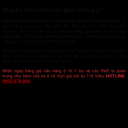
Mua bộ cầu nâng bao gồm những gì?
Ngoài mặt bàn và ty ben, các phụ kiện đi kèm để cầu nâng ô tô
hoạt động bao gồm: Bình dầu, dầu thủy lực, van khóa, ống kẽm
dẫn dầu. Khi nhận báo giá, Quý khách hàng phải kiếm tra xem giá
sản phẩm đã đầy đủ phụ kiện trên chưa. Tránh mua được cầu
nâng giá rẻ rồi phải mua thêm phụ kiện.
Khi mua Cầu nâng 1 trụ rửa xe ô tô tại Định Châu. Quý khách
hàng sẽ được giao hàng và lắp đặt tận nơi, khảo sát và tư vấn
thiết lập trạm rửa xe ô tô hoàn chỉnh.
Nhận ngay bảng giá cầu nâng ô tô 1 trụ và các thiết bị quan
trọng cho tiệm rửa xe ô tô trọn gói chỉ từ 110 triệu.
HOTLINE:
0902.079.042