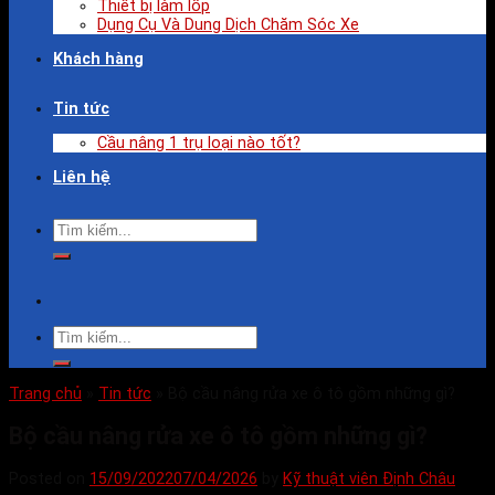
Thiết bị làm lốp
Dụng Cụ Và Dung Dịch Chăm Sóc Xe
Khách hàng
Tin tức
Cầu nâng 1 trụ loại nào tốt?
Liên hệ
Trang chủ
»
Tin tức
»
Bộ cầu nâng rửa xe ô tô gồm những gì?
Bộ cầu nâng rửa xe ô tô gồm những gì?
Posted on
15/09/2022
07/04/2026
by
Kỹ thuật viên Định Châu