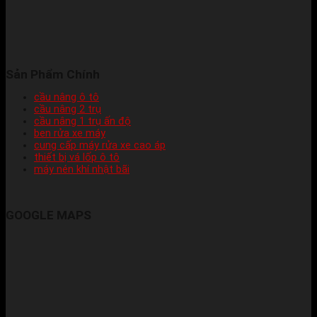
Sản Phẩm Chính
cầu nâng ô tô
cầu nâng 2 trụ
cầu nâng 1 trụ ấn độ
ben rửa xe máy
cung cấp máy rửa xe cao áp
thiết bị vá lốp ô tô
máy nén khí nhật bãi
GOOGLE MAPS