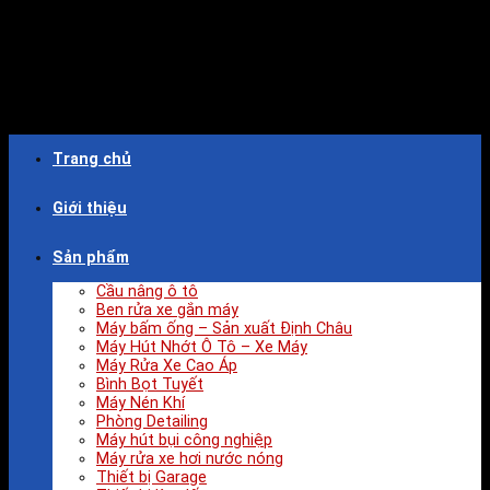
Trang chủ
Giới thiệu
Sản phẩm
Cầu nâng ô tô
Ben rửa xe gắn máy
Máy bấm ống – Sản xuất Định Châu
Máy Hút Nhớt Ô Tô – Xe Máy
Máy Rửa Xe Cao Áp
Bình Bọt Tuyết
Máy Nén Khí
Phòng Detailing
Máy hút bụi công nghiệp
Máy rửa xe hơi nước nóng
Thiết bị Garage