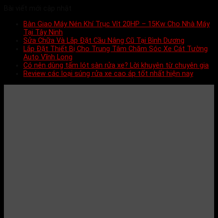
Bài viết mới cập nhật
Bàn Giao Máy Nén Khí Trục Vít 20HP – 15Kw Cho Nhà Máy
Tại Tây Ninh
Sửa Chữa Và Lắp Đặt Cầu Nâng Cũ Tại Bình Dương
Lắp Đặt Thiết Bị Cho Trung Tâm Chăm Sóc Xe Cát Tường
Auto Vĩnh Long
Có nên dùng tấm lót sàn rửa xe? Lời khuyên từ chuyên gia
Review các loại súng rửa xe cao áp tốt nhất hiện nay