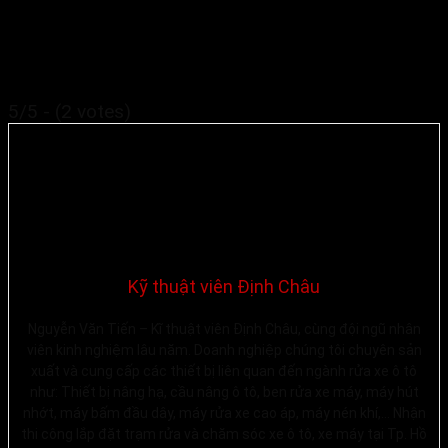
5/5 - (2 votes)
Kỹ thuật viên Định Châu
Nguyễn Văn Tiến – Kĩ thuật viên Định Châu, cùng đội ngũ nhân
viên kinh nghiệm lâu năm. Doanh nghiệp chúng tôi chuyên sản
xuất và cung cấp các thiết bị liên quan đến ngành rửa xe ô tô
như: Thiết bị nâng hạ, cầu nâng ô tô, ben rửa xe máy, máy hút
nhớt, máy bấm đầu dây, máy rửa xe cao áp, máy nén khí,… Nhận
thi công lắp đặt trạm rửa và chăm sóc xe ô tô, xe máy tại Tp. Hồ