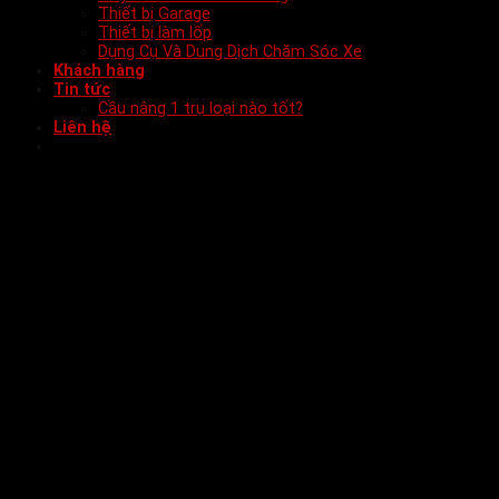
Thiết bị Garage
Thiết bị làm lốp
Dụng Cụ Và Dung Dịch Chăm Sóc Xe
Khách hàng
Tin tức
Cầu nâng 1 trụ loại nào tốt?
Liên hệ