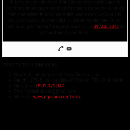
Chí Minh và các tỉnh thành. Định Châu thường xuyên cập nhật
các thông tin liên quan tới sản phẩm ngành rửa xe, các dự án đã
triển khai và kiến thức về ngành kinh doanh dịch vụ rửa xe ô tô.
Bạn có nhu cầu kinh doanh dịch vụ rửa xe, hay tìm hiểu về các
thiết bị nâng hạ hãy liên hệ ngay qua số hotline:
0903.356.042
để
kỹ thuật viên tư vấn thêm.
CÔNG TY TNHH ĐỊNH CHÂU
Người đại diện pháp luật: Nguyễn Văn Tiến
Địa chỉ: 375/5 Hà Huy Giáp, P. Thới An, TP. Hồ Chí Minh
Điện thoại:
0902.079.042
Email: ctdinhchau9@gmail.com
Website:
www.nganhruaxeoto.vn