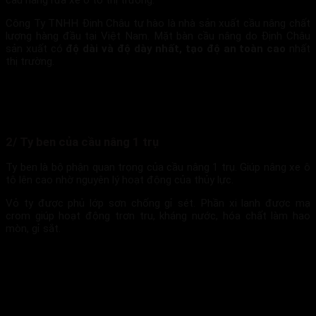
cầu nâng rửa xe ô tô thị trường.
Công Ty TNHH Định Châu tự hào là nhà sản xuất cầu nâng chất
lượng hàng đầu tại Việt Nam. Mặt bàn cầu nâng do Định Châu
sản xuất có
độ dài và độ dày nhất, tạo độ an toàn cao
nhất
thị trường.
2/ Ty ben của cầu nâng 1 trụ
Ty ben là bộ phận quan trọng của cầu nâng 1 trụ. Giúp nâng xe ô
tô lên cao nhờ nguyên lý hoạt động của thủy lực.
Vỏ ty được phủ lớp sơn chống gỉ sét. Phần xi lanh được mạ
crom giúp hoạt động trơn tru, kháng nước, hóa chất làm hao
mòn, gỉ sắt.