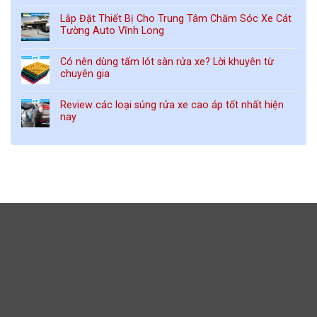
Lắp Đặt Thiết Bị Cho Trung Tâm Chăm Sóc Xe Cát
Tường Auto Vĩnh Long
Có nên dùng tấm lót sàn rửa xe? Lời khuyên từ
chuyên gia
Review các loại súng rửa xe cao áp tốt nhất hiện
nay