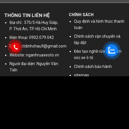
THÔNG TIN LIÊN HỆ
CHÍNH SÁCH
Quy định và hình thức thanh
Địa chỉ : 375/5 Hà Huy Giáp,
toán
P. Thới An, TP. Hồ Chí Minh
Chính sách vận chuyển và
Điện thoại: 0902.079.042
lắp đặt
Email:
ctdinhchau9@gmail.com
Đào tạo nghề rửa và chăm
Website: nganhruaxeoto.vn
sóc xe ô tô
Người đại diện: Nguyễn Văn
Chính sách bảo hành
Tiến
sitemap
MST: 0306235425