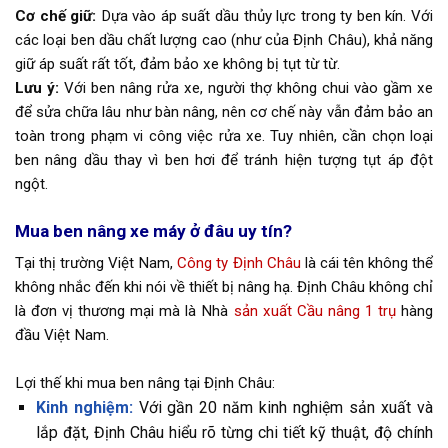
Cơ chế giữ:
Dựa vào áp suất dầu thủy lực trong ty ben kín. Với
các loại ben dầu chất lượng cao (như của Định Châu), khả năng
giữ áp suất rất tốt, đảm bảo xe không bị tụt từ từ.
Lưu ý:
Với ben nâng rửa xe, người thợ không chui vào gầm xe
để sửa chữa lâu như bàn nâng, nên cơ chế này vẫn đảm bảo an
toàn trong phạm vi công việc rửa xe. Tuy nhiên, cần chọn loại
ben nâng dầu thay vì ben hơi để tránh hiện tượng tụt áp đột
ngột.
Mua ben nâng xe máy ở đâu uy tín?
Tại thị trường Việt Nam,
Công ty Định Châu
là cái tên không thể
không nhắc đến khi nói về thiết bị nâng hạ. Định Châu không chỉ
là đơn vị thương mại mà là Nhà
sản xuất Cầu nâng 1 trụ
hàng
đầu Việt Nam.
Lợi thế khi mua ben nâng tại Định Châu:
Kinh nghiệm:
Với gần 20 năm kinh nghiệm sản xuất và
lắp đặt, Định Châu hiểu rõ từng chi tiết kỹ thuật, độ chính