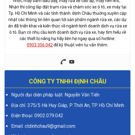
nhớt, máy bấm đầu dây, máy rửa xe cao áp, máy nén khí,…
Nhận thi công lắp đặt trạm rửa và chăm sóc xe ô tô, xe máy tại
Tp. Hồ Chí Minh và các tỉnh thành. Định Châu thường xuyên cập
nhật các thông tin liên quan tới sản phẩm ngành rửa xe, các dự
án đã triển khai và kiến thức về ngành kinh doanh dịch vụ rửa xe
ô tô. Bạn có nhu cầu kinh doanh dịch vụ rửa xe, hay tìm hiểu về
các thiết bị nâng hạ hãy liên hệ ngay qua số hotline:
0903.356.042
để kỹ thuật viên tư vấn thêm.
CÔNG TY TNHH ĐỊNH CHÂU
Người đại diện pháp luật: Nguyễn Văn Tiến
Địa chỉ: 375/5 Hà Huy Giáp, P. Thới An, TP. Hồ Chí Minh
Điện thoại:
0902.079.042
Email: ctdinhchau9@gmail.com