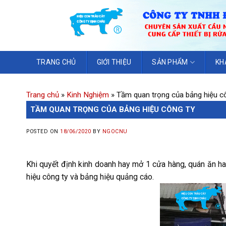
TRANG CHỦ
GIỚI THIỆU
SẢN PHẨM
KH
Trang chủ
»
Kinh Nghiệm
»
Tầm quan trọng của bảng hiệu c
TẦM QUAN TRỌNG CỦA BẢNG HIỆU CÔNG TY
POSTED ON
18/06/2020
BY
NGOCNU
Khi quyết định kinh doanh hay mở 1 cửa hàng, quán ăn hay
hiệu công ty và bảng hiệu quảng cáo.