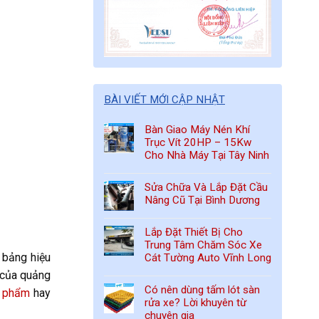
BÀI VIẾT MỚI CẬP NHẬT
Bàn Giao Máy Nén Khí
Trục Vít 20HP – 15Kw
Cho Nhà Máy Tại Tây Ninh
Sửa Chữa Và Lắp Đặt Cầu
Nâng Cũ Tại Bình Dương
Lắp Đặt Thiết Bị Cho
Trung Tâm Chăm Sóc Xe
 bảng hiệu
Cát Tường Auto Vĩnh Long
 của quảng
Có nên dùng tấm lót sàn
 phẩm
hay
rửa xe? Lời khuyên từ
chuyên gia