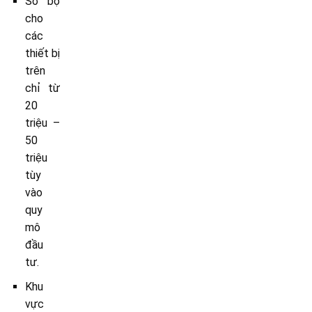
Sơ bộ
cho
các
thiết bị
trên
chỉ từ
20
triệu –
50
triệu
tùy
vào
quy
mô
đầu
tư.
Khu
vực