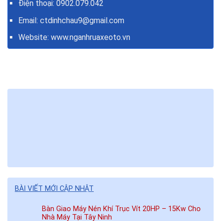
Điện thoại:
0902.079.042
Email: ctdinhchau9@gmail.com
Website:
www.nganhruaxeoto.vn
BÀI VIẾT MỚI CẬP NHẬT
Bàn Giao Máy Nén Khí Trục Vít 20HP – 15Kw Cho
Nhà Máy Tại Tây Ninh