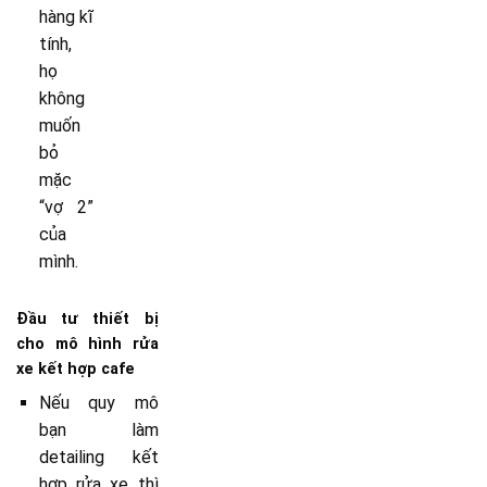
hàng kĩ
tính,
họ
không
muốn
bỏ
mặc
“vợ 2”
của
mình.
Đầu tư thiết bị
cho mô hình rửa
xe kết hợp cafe
Nếu quy mô
bạn làm
detailing kết
hợp rửa xe thì