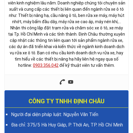
viên kinh nghiệm lâu năm. Doanh nghiệp chúng tôi chuyên sản
xuất và cung cấp các thiết bị liên quan đến ngành rửa xe ô tô
như: Thiết bị nâng hạ, cầu nâng ô tô, ben rửa xe máy, máy hút
nhớt, máy bấm đầu dây, máy rửa xe cao áp, máy nén khí,…
Nhận thi công lắp đặt trạm rửa và chăm sóc xe ô tô, xe máy
tại Tp. Hồ Chí Minh và các tỉnh thành. Định Châu thường xuyên
cập nhật các thông tin liên quan tới sản phẩm ngành rửa xe,
các dự án đã triển khai và kiến thức về ngành kinh doanh dịch
vụ rửa xe ô tô. Bạn có nhu cầu kinh doanh dịch vụ rửa xe, hay
tìm hiểu về các thiết bị nâng hạ hãy liên hệ ngay qua số
hotline:
0903.356.042
để kỹ thuật viên tư vấn thêm.
CÔNG TY TNHH ĐỊNH CHÂU
Người đại diện pháp luật: Nguyễn Văn Tiến
Địa chỉ: 375/5 Hà Huy Giáp, P. Thới An, TP. Hồ Chí Minh