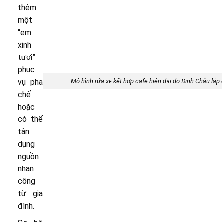
thêm
một
“em
xinh
tươi”
phục
Mô hình rửa xe kết hợp cafe hiện đại do Định Châu lắp
vụ pha
chế
hoặc
có thể
tận
dụng
nguồn
nhân
công
từ gia
đình.