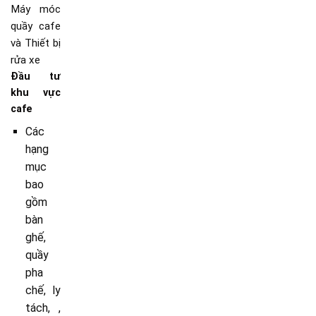
Máy móc
quầy cafe
và Thiết bị
rửa xe
Đầu tư
khu vực
cafe
Các
hạng
mục
bao
gồm
bàn
ghế,
quầy
pha
chế, ly
tách, ,