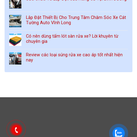
Lắp Đặt Thiết Bị Cho Trung Tâm Chăm Sóc Xe Cát
Tường Auto Vĩnh Long
Có nên dùng tấm lót sàn rửa xe? Lời khuyên từ
chuyên gia
Review các loại súng rửa xe cao áp tốt nhất hiện
nay