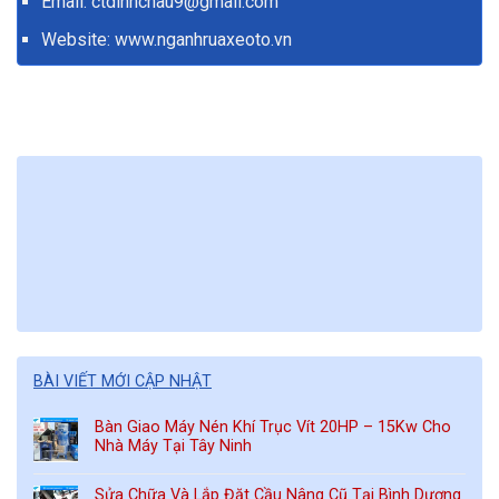
Email: ctdinhchau9@gmail.com
Website:
www.nganhruaxeoto.vn
BÀI VIẾT MỚI CẬP NHẬT
Bàn Giao Máy Nén Khí Trục Vít 20HP – 15Kw Cho
Nhà Máy Tại Tây Ninh
Sửa Chữa Và Lắp Đặt Cầu Nâng Cũ Tại Bình Dương