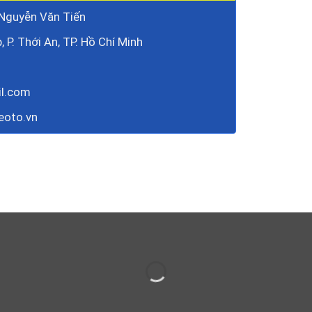
 Nguyễn Văn Tiến
, P. Thới An, TP. Hồ Chí Minh
il.com
eoto.vn