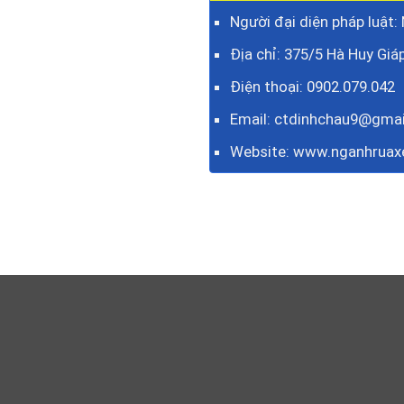
Người đại diện pháp luật:
Địa chỉ: 375/5 Hà Huy Giáp
Điện thoại:
0902.079.042
Email: ctdinhchau9@gma
Website:
www.nganhruax