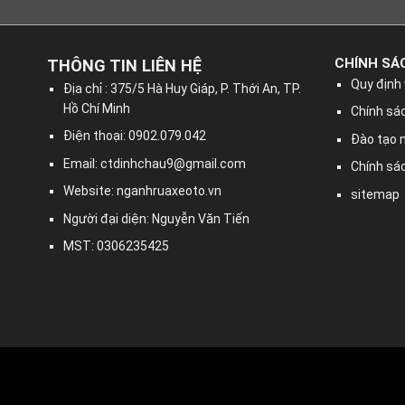
CHÍNH SÁ
THÔNG TIN LIÊN HỆ
Quy định 
Địa chỉ : 375/5 Hà Huy Giáp, P. Thới An, TP.
Hồ Chí Minh
Chính sác
Điện thoại: 0902.079.042
Đào tạo 
Email:
ctdinhchau9@gmail.com
Chính sá
Website: nganhruaxeoto.vn
sitemap
Người đại diện: Nguyễn Văn Tiến
MST: 0306235425