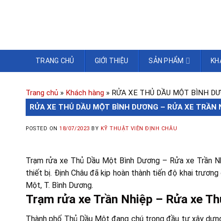
TRANG CHỦ
GIỚI THIỆU
SẢN PHẨM
KH
Trang chủ
»
Khách hàng
»
RỬA XE THỦ DẦU MỘT BÌNH DƯ
RỬA XE THỦ DẦU MỘT BÌNH DƯƠNG – RỬA XE TRẦN 
POSTED ON
18/07/2023
BY
KỸ THUẬT VIÊN ĐỊNH CHÂU
Trạm rửa xe Thủ Dầu Một Bình Dương – Rửa xe Trần Nhiệ
thiết bị. Định Châu đã kịp hoàn thành tiến độ khai trươn
Một, T. Bình Dương.
Trạm rửa xe Trần Nhiệp – Rửa xe T
Thành phố Thủ Dầu Một đang chú trọng đầu tư xây dựng,