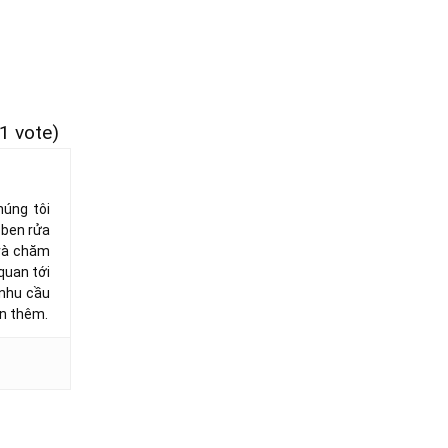
(1 vote)
húng tôi
 ben rửa
 và chăm
quan tới
 nhu cầu
ấn thêm.