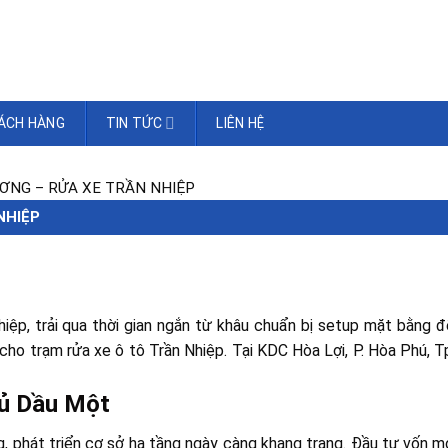
ÁCH HÀNG
TIN TỨC
LIÊN HỆ
ƠNG – RỬA XE TRẦN NHIỆP
NHIỆP
p, trải qua thời gian ngắn từ khâu chuẩn bị setup mặt bằng đ
g cho trạm rửa xe ô tô Trần Nhiệp. Tại KDC Hòa Lợi, P. Hòa Phú, 
hủ Dầu Một
 phát triển cơ sở hạ tầng ngày càng khang trang. Đầu tư vốn m