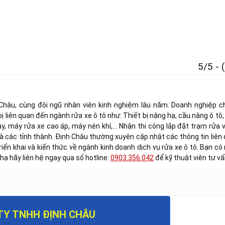
5/5 - 
 Châu, cùng đội ngũ nhân viên kinh nghiệm lâu năm. Doanh nghiệp c
ị liên quan đến ngành rửa xe ô tô như: Thiết bị nâng hạ, cầu nâng ô tô,
, máy rửa xe cao áp, máy nén khí,… Nhận thi công lắp đặt trạm rửa
 và các tỉnh thành. Định Châu thường xuyên cập nhật các thông tin liên 
iển khai và kiến thức về ngành kinh doanh dịch vụ rửa xe ô tô. Bạn có
 hạ hãy liên hệ ngay qua số hotline:
0903.356.042
để kỹ thuật viên tư v
TY TNHH ĐỊNH CHÂU