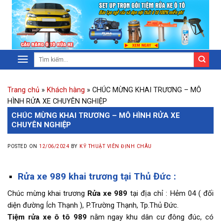
Trang chủ
»
Khách hàng
»
CHÚC MỪNG KHAI TRƯƠNG – MÔ
HÌNH RỬA XE CHUYÊN NGHIỆP
CHÚC MỪNG KHAI TRƯƠNG – MÔ HÌNH RỬA XE
CHUYÊN NGHIỆP
POSTED ON
12/06/2024
BY
KỸ THUẬT VIÊN ĐỊNH CHÂU
Rửa xe 989 khai trương tại Thủ Đức :
Chúc mừng khai trương
Rửa xe 989
tại địa chỉ : Hẻm 04 ( đối
diện đường Ích Thạnh ), P.Trường Thạnh, Tp.Thủ Đức.
Tiệm rửa xe ô tô 989
nằm ngay khu dân cư đông đúc, có