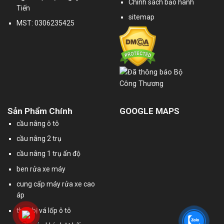
Chính sách bảo hành
Tiến
sitemap
MST: 0306235425
Sản Phẩm Chính
GOOGLE MAPS
cầu nâng ô tô
cầu nâng 2 trụ
cầu nâng 1 trụ ấn độ
ben rửa xe máy
cung cấp máy rửa xe cao
áp
thiết bị vá lốp ô tô