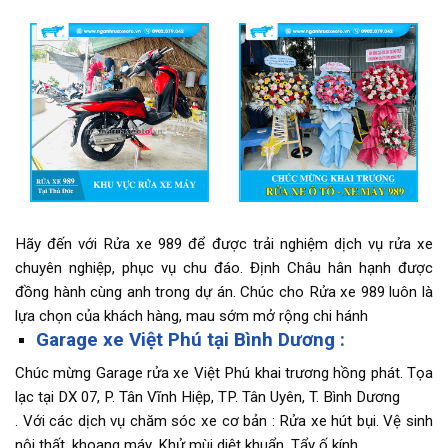
Hãy đến với Rửa xe 989 để được trải nghiệm dịch vụ rửa xe
chuyên nghiệp, phục vụ chu đáo. Định Châu hân hạnh được
đồng hành cùng anh trong dự án. Chúc cho Rửa xe 989 luôn là
lựa chọn của khách hàng, mau sớm mở rộng chi hánh
Garage xe Việt Phú tại Bình Dương :
Chúc mừng Garage rửa xe Việt Phú khai trương hồng phát. Tọa
lạc tại DX 07, P. Tân Vĩnh Hiệp, TP. Tân Uyên, T. Bình Dương
. Với các dịch vụ chăm sóc xe cơ bản : Rửa xe hút bụi. Vệ sinh
nội thất, khoang máy. Khử mùi diệt khuẩn. Tẩy ố kính …