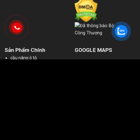
Sản Phẩm Chính
GOOGLE MAPS
cầu nâng ô tô
cầu nâng 2 trụ
cầu nâng 1 trụ ấn độ
ben rửa xe máy
cung cấp máy rửa xe cao
áp
thiết bị vá lốp ô tô
máy nén khí nhật bãi