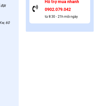
Hỗ trợ mua nhanh
 đặt
0902.079.042
từ 8:30 - 21h mỗi ngày
Kw, 60