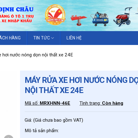
ÁCH HÀNG
TIN TỨC
LIÊN HỆ
 hơi nước nóng dọn nội thất xe 24E
MÁY RỬA XE HƠI NƯỚC NÓNG D
NỘI THẤT XE 24E
Mã số:
MRXHNN-46E
Tình trạng:
Còn hàng
Giá:
(Giá chưa bao gồm VAT)
Mô tả sản phẩm: