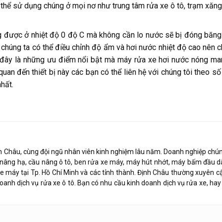
ó thể sử dụng chúng ở mọi nơ như trung tâm rửa xe ô tô, trạm xăng
 được ở nhiệt độ 0 độ C mà không cần lo nước sẽ bị đóng băng 
chúng ta có thể điều chỉnh độ ẩm và hơi nước nhiệt độ cao nên ch
 đây là những ưu điểm nổi bật mà máy rửa xe hơi nước nóng mang
quan đến thiết bị này các bạn có thể liên hệ với chúng tôi theo s
hất.
h Châu, cùng đội ngũ nhân viên kinh nghiệm lâu năm. Doanh nghiệp chúng
ị nâng hạ, cầu nâng ô tô, ben rửa xe máy, máy hút nhớt, máy bấm đầu d
xe máy tại Tp. Hồ Chí Minh và các tỉnh thành. Định Châu thường xuyên c
doanh dịch vụ rửa xe ô tô. Bạn có nhu cầu kinh doanh dịch vụ rửa xe, hay 