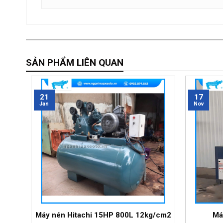
SẢN PHẨM LIÊN QUAN
21
17
Jan
Nov
Máy nén Hitachi 15HP 800L 12kg/cm2
Má