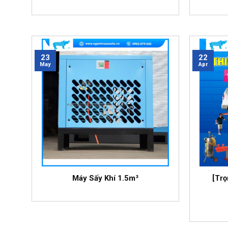
23
22
May
Apr
Máy Sấy Khí 1.5m³
[Trọ