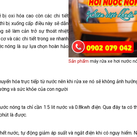
bị oxi hóa cao còn các chi tiết
thì bị xuống cấp điều này sẽ dẫn
g sẽ làm cản trở sự thoát nhiệt
ơ và các chi tiết trong xe nhanh
c nóng là sự lựa chọn hoàn hảo
Sản phẩm
máy rửa xe hơi nước n
uyển hóa trực tiếp từ nước nên khi rửa xe nó sẽ không ảnh hưởn
trường và sức khỏe của con người
ước nóng ta chỉ cần 1.5 lit nước và 0.8kwh điện. Qua đây ta có t
phút là được.
ết nước, tự động giảm áp suất và ngắt điện khi có nguy hiểm. Nê