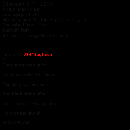
Công suất
: 3HP – 2.2Kw
Áp lực:
Max 70 Bar
Lưu lượng:
11L/P
Mô tơ:
Nhập khẩu (1pha/3 pha), pistong sứ
Phụ kiện:
Dây xịt 12m
Xuất xứ:
Italy
BH:
Đầu 12 tháng, Mô tơ: 6 tháng
Lượt xem:
7144 lượt xem
Chia sẻ:
Giao hàng toàn quốc
Giao hàng và lắp đặt tận nơi
(*áp dụng tùy sản phẩm)
Bảo hành chính hãng
Từ 1 - 5 năm tùy sản phẩm
Hỗ trợ mua nhanh
0902.079.042