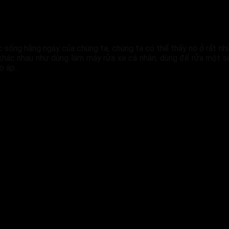
c sống hằng ngày của chúng ta, chúng ta có thể thấy nó ở rất nhiề
khác nhau như dùng làm máy rửa xe cá nhân, dùng để rửa một số l
ao áp…