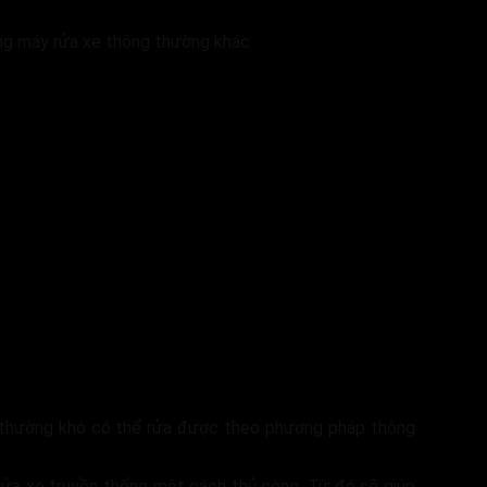
ững máy rửa xe thông thường khác
 thường khó có thể rửa được theo phương pháp thông
 rửa xe truyền thống một cách thủ công. Từ đó sẽ giúp