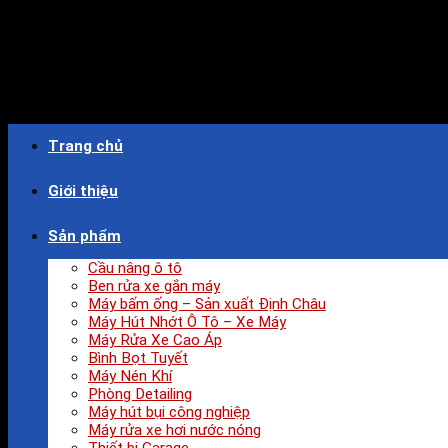
Trang chủ
Giới thiệu
Sản phẩm
Cầu nâng ô tô
Ben rửa xe gắn máy
Máy bấm ống – Sản xuất Định Châu
Máy Hút Nhớt Ô Tô – Xe Máy
Máy Rửa Xe Cao Áp
Bình Bọt Tuyết
Máy Nén Khí
Phòng Detailing
Máy hút bụi công nghiệp
Máy rửa xe hơi nước nóng