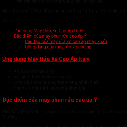
Hình ảnh thực tế của Máy rửa xe áp lực cao Italy
Máy rửa xe KT-20
Có đầu cao áp xuất xứ từ Italy, Mô tơ nhập k
Mục lục
Ứng dụng Máy Rửa Xe Cao Áp Italy
Đặc điểm của máy phun rửa cao áp Ý
Cấu tạo của máy rửa xe cao áp nhập khẩu
Công dụng của máy rửa xe cao áp
Ứng dụng Máy Rửa Xe Cao Áp Italy
Xịt rửa xe máy, ô tô
Vệ sinh dây chuyền máy móc.
Làm vệ sinh chuồng trại trong chăn nuôi
Phun xịt nội thất, sân nhà , kho bãi
Đặc điểm của máy phun rửa cao áp Ý
Máy xịt rửa cao áp Ý
có áp lực nước cực mạnh giúp bạn có th
thường.
Vì áp lực nước mạnh nên việc rửa các vết bẩn cũng trở nên n