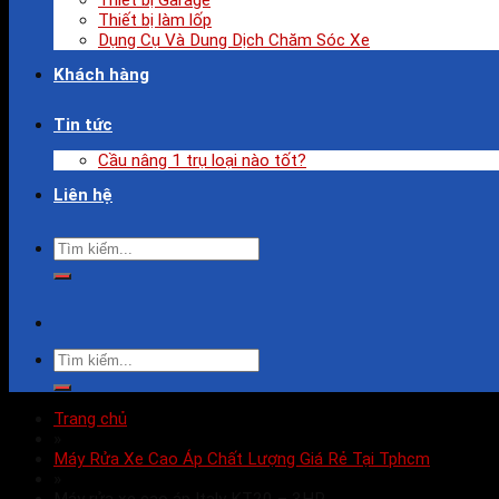
Thiết bị Garage
Thiết bị làm lốp
Dụng Cụ Và Dung Dịch Chăm Sóc Xe
Khách hàng
Tin tức
Cầu nâng 1 trụ loại nào tốt?
Liên hệ
Trang chủ
»
Máy Rửa Xe Cao Áp Chất Lượng Giá Rẻ Tại Tphcm
»
Máy rửa xe cao áp Italy KT20 – 3HP