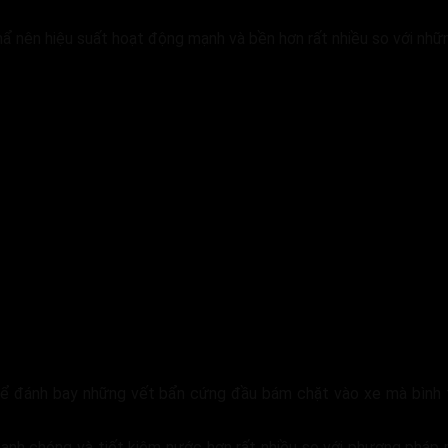
hẩ nên hiệu suất hoạt động mạnh và bền hơn rất nhiều so với nh
ể đánh bay những vết bẩn cứng đầu bám chặt vào xe mà bình
hanh chóng và tiết kiệm nước hơn rất nhiều so với phương pháp