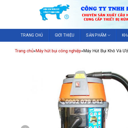
TRANG CHỦ
GIỚI THIỆU
SẢN PHẨM
KH
Trang chủ
»
Máy hút bụi công nghiệp
»
Máy Hút Bụi Khô Và Ướ