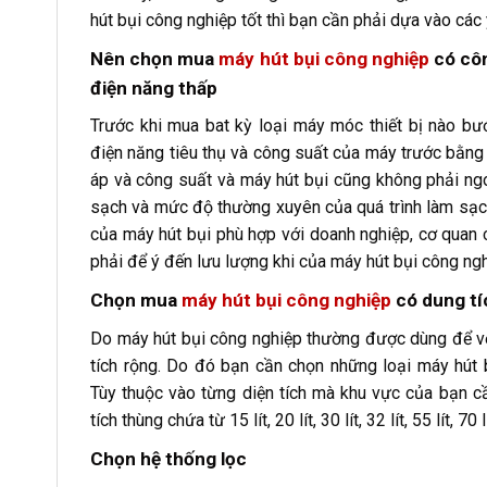
hút bụi công nghiệp tốt thì bạn cần phải dựa vào các 
Nên chọn mua
máy hút bụi công nghiệp
có côn
điện năng thấp
Trước khi mua bat kỳ loại máy móc thiết bị nào bướ
điện năng tiêu thụ và công suất của máy trước bằng
áp và công suất và máy hút bụi cũng không phải ngo
sạch và mức độ thường xuyên của quá trình làm sạ
của máy hút bụi phù hợp với doanh nghiệp, cơ quan 
phải để ý đến lưu lượng khi của máy hút bụi công n
Chọn mua
máy hút bụi công nghiệp
có dung tí
Do máy hút bụi công nghiệp thường được dùng để vệ
tích rộng. Do đó bạn cần chọn những loại máy hút b
Tùy thuộc vào từng diện tích mà khu vực của bạn cầ
tích thùng chứa từ 15 lít, 20 lít, 30 lít, 32 lít, 55 lít, 70 l
Chọn hệ thống lọc