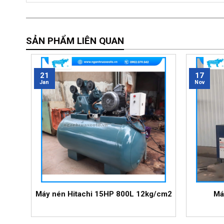
SẢN PHẨM LIÊN QUAN
21
17
Jan
Nov
Máy nén Hitachi 15HP 800L 12kg/cm2
Má