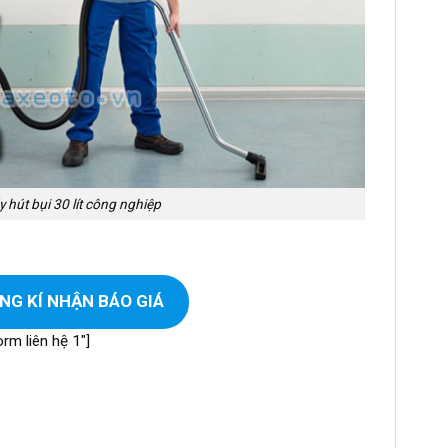
 hút bụi 30 lít công nghiệp
NG KÍ NHẬN BÁO GIÁ
rm liên hệ 1″]