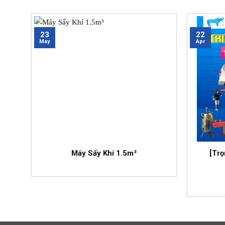
23
22
May
Apr
Máy Sấy Khí 1.5m³
[Trọ