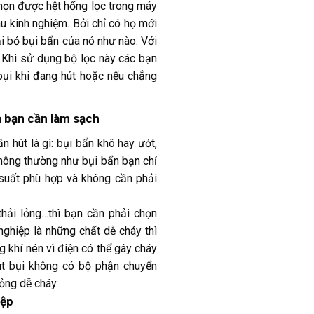
chọn được hệt hống lọc trong máy
u kinh nghiệm. Bởi chỉ có họ mới
ại bỏ bụi bẩn của nó như nào. Với
 Khi sử dụng bộ lọc này các bạn
bụi khi đang hút hoặc nếu chẳng
à bạn cần làm sạch
 hút là gì: bụi bẩn khô hay ướt,
thông thường như bụi bẩn bạn chỉ
uất phù hợp và không cần phải
thải lỏng…thì bạn cần phải chọn
nghiệp là những chất dễ cháy thì
 khí nén vì điện có thể gây cháy
út bụi không có bộ phận chuyển
lỏng dễ cháy.
iệp