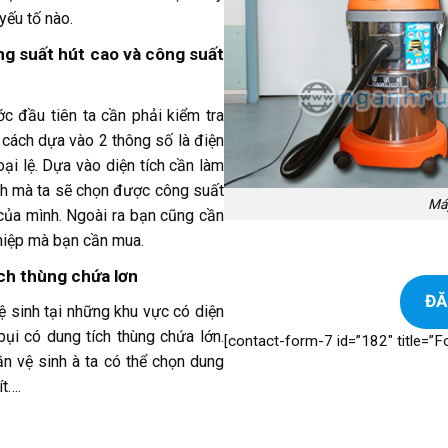
yếu tố nào.
g suất hút cao và công suất
c đầu tiên ta cần phải kiểm tra
 cách dựa vào 2 thông số là điện
ại lệ. Dựa vào diện tích cần làm
ch mà ta sẽ chọn được công suất
Máy
của mình. Ngoài ra bạn cũng cần
ghiệp mà bạn cần mua.
ch thùng chứa lơn
ĐĂ
 sinh tại những khu vực có diện
ụi có dung tích thùng chứa lớn.
[contact-form-7 id=”182″ title=”Fo
n vệ sinh à ta có thể chọn dung
ít….