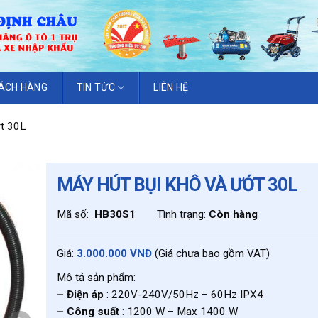
ÁCH HÀNG
TIN TỨC
LIÊN HỆ
t 30L
MÁY HÚT BỤI KHÔ VÀ ƯỚT 30L
Mã số:
HB30S1
Tình trạng:
Còn hàng
Giá:
3.000.000 VNĐ
(Giá chưa bao gồm VAT)
Mô tả sản phẩm:
– Điện áp
: 220V-240V/50Hz – 60Hz IPX4
– Công suất
: 1200 W – Max 1400 W