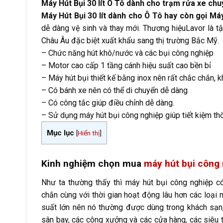
Máy Hút Bụi 30 lít Ô Tô dành cho trạm rửa xe ch
Máy Hút Bụi 30 lít dành cho Ô Tô hay còn gọi Má
dễ dàng vệ sinh và thay mới. Thương hiệuLavor là t
Châu Âu đặc biệt xuất khẩu sang thị trường Bắc Mỹ.
– Chức năng hút khô/nước và các bụi công nghiệp
– Motor cao cấp 1 tầng cánh hiệu suất cao bền bỉ
– Máy hút bụi thiết kế bằng inox nên rất chắc chắn, k
– Có bánh xe nên có thể di chuyển dễ dàng
– Có công tắc giúp điều chỉnh dễ dàng.
– Sử dụng máy hút bụi công nghiệp giúp tiết kiệm th
Mục lục
[
Hiển thị
]
Kinh nghiệm chọn mua
máy hút bụi công
Như ta thường thấy thì máy hút bụi công nghiệp có
chắn cùng với thời gian hoạt động lâu hơn các loại 
suất lớn nên nó thường được dùng trong khách sạn,
sân bay, các công xưởng và các cửa hàng, các siê