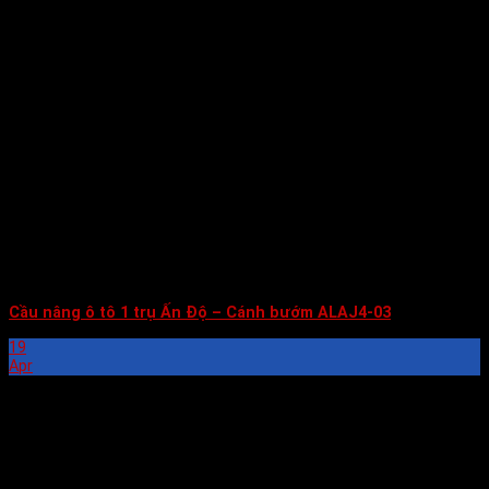
Cầu nâng ô tô 1 trụ Ấn Độ – Cánh bướm ALAJ4-03
19
Apr