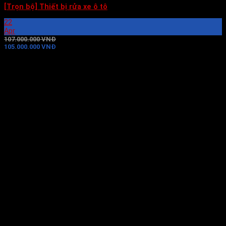
[Trọn bộ] Thiết bị rửa xe ô tô
22
Apr
107.000.000 VNĐ
105.000.000 VNĐ