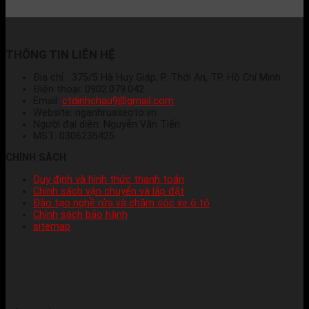
THÔNG TIN LIÊN HỆ
Địa chỉ : 375/5 Hà Huy Giáp, P. Thới An, TP. Hồ Chí Minh
Điện thoại: 0902.079.042
Email:
ctdinhchau9@gmail.com
Website: nganhruaxeoto.vn
Người đại diện: Nguyễn Văn Tiến
MST: 0306235425
CHÍNH SÁCH
Quy định và hình thức thanh toán
Chính sách vận chuyển và lắp đặt
Đào tạo nghề rửa và chăm sóc xe ô tô
Chính sách bảo hành
sitemap