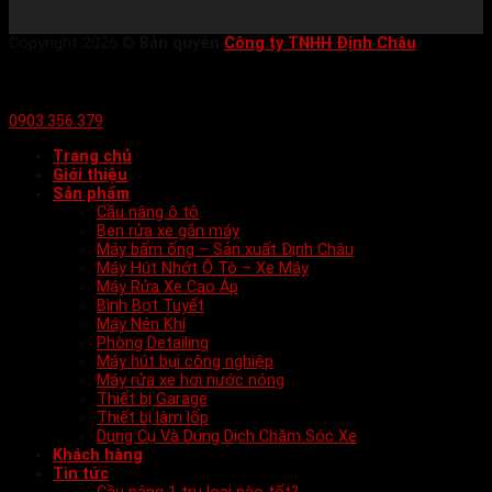
Copyright 2026 ©
Bản quyền
Công ty TNHH Định Châu
0903.356.379
Trang chủ
Giới thiệu
Sản phẩm
Cầu nâng ô tô
Ben rửa xe gắn máy
Máy bấm ống – Sản xuất Định Châu
Máy Hút Nhớt Ô Tô – Xe Máy
Máy Rửa Xe Cao Áp
Bình Bọt Tuyết
Máy Nén Khí
Phòng Detailing
Máy hút bụi công nghiệp
Máy rửa xe hơi nước nóng
Thiết bị Garage
Thiết bị làm lốp
Dụng Cụ Và Dung Dịch Chăm Sóc Xe
Khách hàng
Tin tức