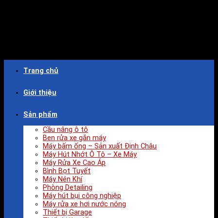
Trang chủ
Giới thiệu
Sản phẩm
Cầu nâng ô tô
Ben rửa xe gắn máy
Máy bấm ống – Sản xuất Định Châu
Máy Hút Nhớt Ô Tô – Xe Máy
Máy Rửa Xe Cao Áp
Bình Bọt Tuyết
Máy Nén Khí
Phòng Detailing
Máy hút bụi công nghiệp
Máy rửa xe hơi nước nóng
Thiết bị Garage