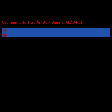
Cầu nâng ô tô 1 trụ Ấn Độ – Bàn nổi ALAJ4-01
19
Apr