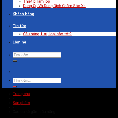
Thiết bị làm lốp
Dụng Cụ Và Dung Dịch Chăm Sóc Xe
Khách hàng
Tin tức
Cầu nâng 1 trụ loại nào tốt?
Liên hệ
Trang chủ
»
Sản phẩm
»
Cao su kê gầm cầu nâng