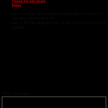
Thông tin sản phẩm
Video
Cao su kê cầu nâng chuyên dùng kê gầm trong các vị trí
cầu nâng cắt kéo xe ô tô
Cao su kê cầu nâng phù hợp với tất cả các loại cầu nâng
cắt kéo
5/5 - (1 vote)