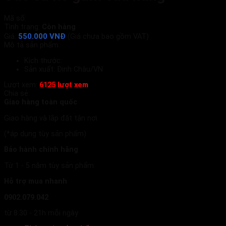
Mã số:
Tình trạng:
Còn hàng
550.000 VNĐ
Giá:
(Giá chưa bao gồm VAT)
Mô tả sản phẩm:
Kích thước:
Sản xuất: Định Châu/VN
Lượt xem:
6125 lượt xem
Chia sẻ:
Giao hàng toàn quốc
Giao hàng và lắp đặt tận nơi
(*áp dụng tùy sản phẩm)
Bảo hành chính hãng
Từ 1 - 5 năm tùy sản phẩm
Hỗ trợ mua nhanh
0902.079.042
từ 8:30 - 21h mỗi ngày