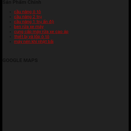
Sản Phẩm Chính
cầu nâng ô tô
cầu nâng 2 trụ
cầu nâng 1 trụ ấn độ
ben rửa xe máy
cung cấp máy rửa xe cao áp
thiết bị vá lốp ô tô
máy nén khí nhật bãi
GOOGLE MAPS