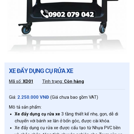
XE ĐẨY DỤNG CỤ RỬA XE
Mã số:
XD01
Tình trạng:
Còn hàng
2.250.000 VNĐ
Giá:
(Giá chưa bao gồm VAT)
Mô tả sản phẩm:
Xe đẩy dụng cụ rửa xe
3 tầng thiết kế nhẹ, gọn, dễ di
chuyển với bánh xe lăn ở bốn góc, được cài khóa.
Xe đẩy dụng cụ rửa xe được cấu tạo từ Nhựa PVC bền