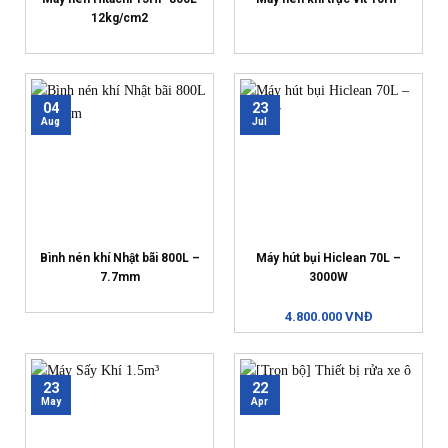
12kg/cm2
04
23
Aug
Jul
Bình nén khí Nhật bãi 800L –
Máy hút bụi Hiclean 70L –
7.7mm
3000W
4.800.000 VNĐ
23
22
May
Apr