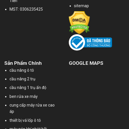
Tiến
sitemap
MST: 0306235425
Sản Phẩm Chính
GOOGLE MAPS
cầu nâng ô tô
cầu nâng 2 trụ
cầu nâng 1 trụ ấn độ
ben rửa xe máy
cung cấp máy rửa xe cao
áp
thiết bị vá lốp ô tô
máy nén khí nhật bãi