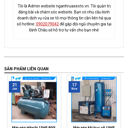
Tôi là Admin website nganhruaxeoto.vn. Tôi quản trị
đăng bài và chăm sóc website. Bạn có nhu cầu kinh
doanh dịch vụ rửa xe tô mọi thông tin cần liên hệ qua
số hotline:
0902079042
để gặp đội ngũ chuyên gia tại
Định Châu sẽ hỗ trợ tư vấn cho bạn nhé
SẢN PHẨM LIÊN QUAN
21
17
Jan
Nov
Máy nén Hitachi 15HP 800L
Máy nén khí trục vít 10HP