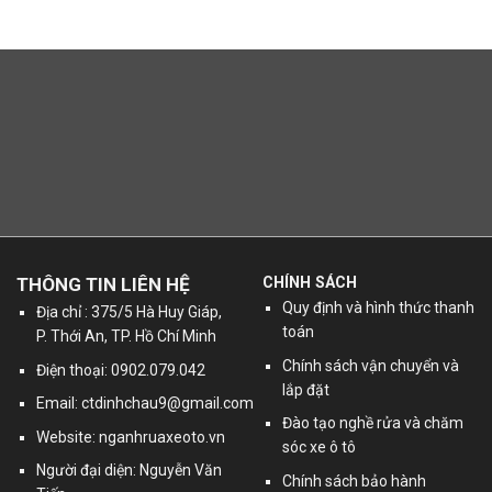
THÔNG TIN LIÊN HỆ
CHÍNH SÁCH
Quy định và hình thức thanh
Địa chỉ : 375/5 Hà Huy Giáp,
toán
P. Thới An, TP. Hồ Chí Minh
Chính sách vận chuyển và
Điện thoại: 0902.079.042
lắp đặt
Email:
ctdinhchau9@gmail.com
Đào tạo nghề rửa và chăm
Website: nganhruaxeoto.vn
sóc xe ô tô
Người đại diện: Nguyễn Văn
Chính sách bảo hành