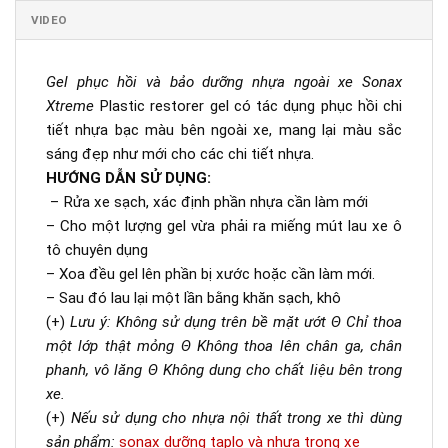
VIDEO
Gel phục hồi và bảo dưỡng nhựa ngoài xe Sonax
Xtreme
Plastic restorer gel có tác dụng phục hồi chi
tiết nhựa bạc màu bên ngoài xe, mang lại màu sắc
sáng đẹp như mới cho các chi tiết nhựa.
HƯỚNG DẪN SỬ DỤNG:
– Rửa xe sạch, xác định phần nhựa cần làm mới
– Cho một lượng gel vừa phải ra miếng mút lau xe ô
tô chuyên dụng
– Xoa đều gel lên phần bị xước hoặc cần làm mới.
– Sau đó lau lại một lần bằng khăn sạch, khô
(+)
Lưu ý: Không sử dụng trên bề mặt ướt Θ Chỉ thoa
một lớp thật mỏng Θ Không thoa lên chân ga, chân
phanh, vô lăng Θ Không dung cho chất liệu bên trong
xe.
(+)
Nếu sử dụng cho nhựa nội thất trong xe thì dùng
sản phẩm:
sonax dưỡng taplo và nhựa trong xe