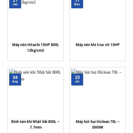
21
17
Jan
Nov
Máy nén Hitachi 15HP 800L
Máy nén khí trục vít 10HP
12kg/cm2
04
23
Aug
Jul
Bình nén khí Nhật bãi 800L –
Máy hút bụi Hiclean 70L –
7.7mm
3000W