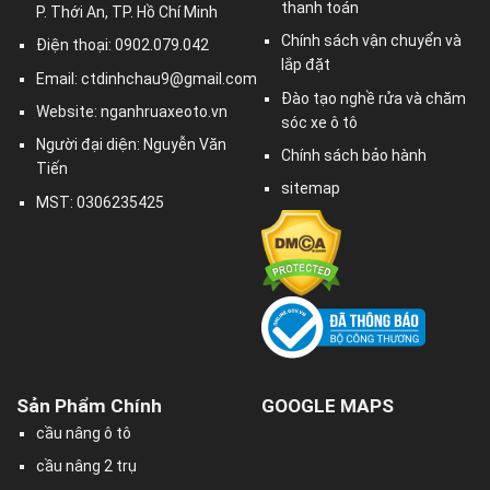
thanh toán
P. Thới An, TP. Hồ Chí Minh
Chính sách vận chuyển và
Điện thoại: 0902.079.042
lắp đặt
Email:
ctdinhchau9@gmail.com
Đào tạo nghề rửa và chăm
Website: nganhruaxeoto.vn
sóc xe ô tô
Người đại diện: Nguyễn Văn
Chính sách bảo hành
Tiến
sitemap
MST: 0306235425
Sản Phẩm Chính
GOOGLE MAPS
cầu nâng ô tô
cầu nâng 2 trụ