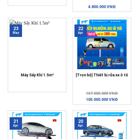
4.800.000 VNĐ
23
22
May
Apr
Máy Sấy Khí 1.5m³
[Trọn bộ] Thiết bị rửa xe ô tô
107.000.000 VNĐ
105.000.000 VNĐ
21
20
Apr
Apr