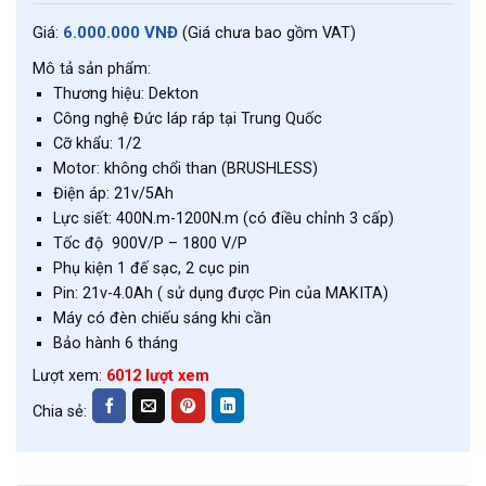
6.000.000 VNĐ
Giá:
(Giá chưa bao gồm VAT)
Mô tả sản phẩm:
Thương hiệu: Dekton
Công nghệ Đức láp ráp tại Trung Quốc
Cỡ khẩu: 1/2
Motor: không chổi than (BRUSHLESS)
Điện áp: 21v/5Ah
Lực siết: 400N.m-1200N.m (có điều chỉnh 3 cấp)
Tốc độ 900V/P – 1800 V/P
Phụ kiện 1 đế sạc, 2 cục pin
Pin: 21v-4.0Ah ( sử dụng được Pin của MAKITA)
Máy có đèn chiếu sáng khi cần
Bảo hành 6 tháng
Lượt xem:
6012 lượt xem
Chia sẻ: