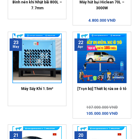
Bình nén khí Nhật bãi 800L –
Máy hút bụi Hiclean 70L –
7.7mm
3000W
4.800.000 VNĐ
23
22
May
Apr
Máy Sấy Khí 1.5m³
[Trọn bộ] Thiết bị rửa xe ô tô
107.000.000 VNĐ
105.000.000 VNĐ
21
20