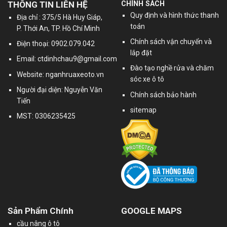
THÔNG TIN LIÊN HỆ
CHÍNH SÁCH
Quy định và hình thức thanh
Địa chỉ : 375/5 Hà Huy Giáp,
toán
P. Thới An, TP. Hồ Chí Minh
Chính sách vận chuyển và
Điện thoại: 0902.079.042
lắp đặt
Email:
ctdinhchau9@gmail.com
Đào tạo nghề rửa và chăm
Website: nganhruaxeoto.vn
sóc xe ô tô
Người đại diện: Nguyễn Văn
Chính sách bảo hành
Tiến
sitemap
MST: 0306235425
Sản Phẩm Chính
GOOGLE MAPS
cầu nâng ô tô