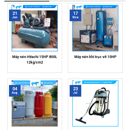
21
17
Jan
Nov
Máy nén Hitachi 15HP 800L
Máy nén khí trục vít 10HP
12kg/cm2
04
23
Aug
Jul