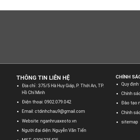
CHÍNH SÁ
THÔNG TIN LIÊN HỆ
Quy định 
Địa chỉ : 375/5 Hà Huy Giáp, P. Thới An, TP.
Hồ Chí Minh
Chính sác
Điện thoại: 0902.079.042
Đào tạo 
Email:
ctdinhchau9@gmail.com
Chính sá
Website: nganhruaxeoto.vn
sitemap
Người đại diện: Nguyễn Văn Tiến
MST: 0306235425