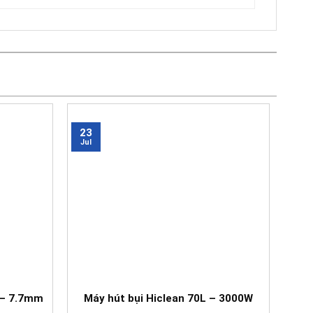
23
Jul
L – 7.7mm
Máy hút bụi Hiclean 70L – 3000W