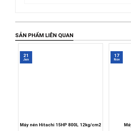
SẢN PHẨM LIÊN QUAN
21
17
Jan
Nov
Máy nén Hitachi 15HP 800L 12kg/cm2
Máy