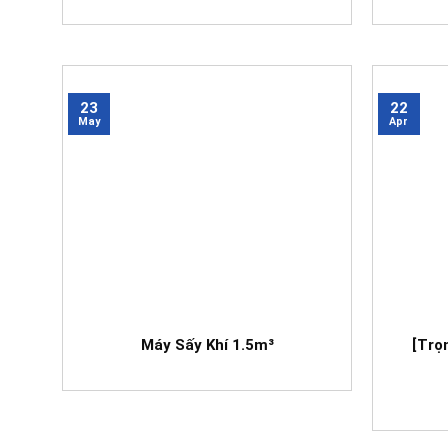
23
22
May
Apr
Máy Sấy Khí 1.5m³
[Trọn