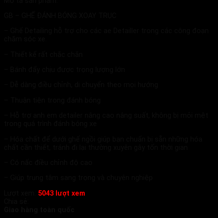
Mô tả sản phẩm:
GB – GHẾ ĐÁNH BÓNG XOAY TRỤC
– Ghế Detailing hỗ trợ cho các ae Detailler trong các công đoạn
chăm sóc xe.
– Thiết kế rất chắc chắn
– Bánh đẩy chịu được trọng lượng lớn
– Dễ dàng điều chỉnh, di chuyển theo mọi hướng
– Thuận tiện trong đánh bóng
– Hỗ trợ anh em detailer nâng cao nâng suất, không bị mỏi mệt
trong quá trình đánh bóng xe
– Hóa chất để dưới ghế ngồi giúp bạn chuẩn bị sẵn những hóa
chất cần thiết, tránh đi lại thường xuyên gây tốn thời gian
– Có nấc điều chỉnh độ cao
– Giúp trung tâm sang trọng và chuyên nghiệp
Lượt xem:
5043 lượt xem
Chia sẻ:
Giao hàng toàn quốc