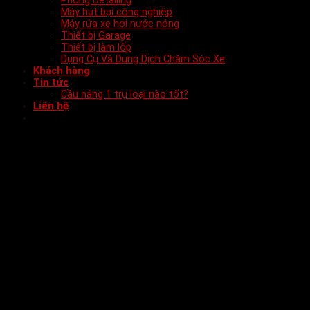
Phòng Detailing
Máy hút bụi công nghiệp
Máy rửa xe hơi nước nóng
Thiết bị Garage
Thiết bị làm lốp
Dụng Cụ Và Dung Dịch Chăm Sóc Xe
Khách hàng
Tin tức
Cầu nâng 1 trụ loại nào tốt?
Liên hệ