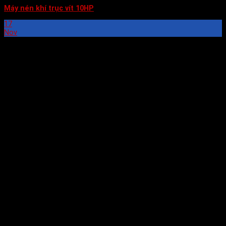
Máy nén khí trục vít 10HP
17
Nov