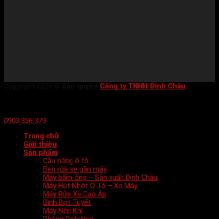
Copyright 2026 ©
Bản quyền
Công ty TNHH Định Châu
0903.356.379
Trang chủ
Giới thiệu
Sản phẩm
Cầu nâng ô tô
Ben rửa xe gắn máy
Máy bấm ống – Sản xuất Định Châu
Máy Hút Nhớt Ô Tô – Xe Máy
Máy Rửa Xe Cao Áp
Bình Bọt Tuyết
Máy Nén Khí