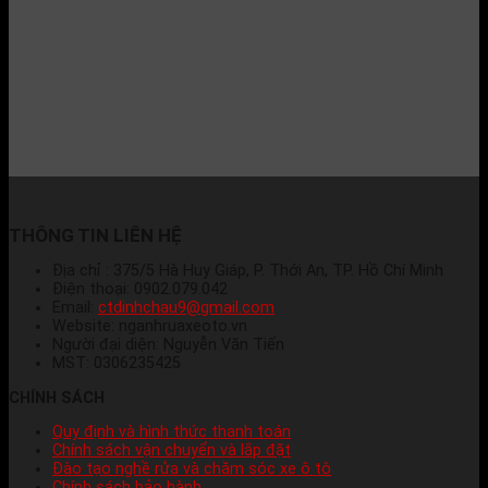
THÔNG TIN LIÊN HỆ
Địa chỉ : 375/5 Hà Huy Giáp, P. Thới An, TP. Hồ Chí Minh
Điện thoại: 0902.079.042
Email:
ctdinhchau9@gmail.com
Website: nganhruaxeoto.vn
Người đại diện: Nguyễn Văn Tiến
MST: 0306235425
CHÍNH SÁCH
Quy định và hình thức thanh toán
Chính sách vận chuyển và lắp đặt
Đào tạo nghề rửa và chăm sóc xe ô tô
Chính sách bảo hành