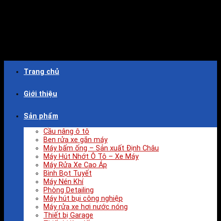
Trang chủ
Giới thiệu
Sản phẩm
Cầu nâng ô tô
Ben rửa xe gắn máy
Máy bấm ống – Sản xuất Định Châu
Máy Hút Nhớt Ô Tô – Xe Máy
Máy Rửa Xe Cao Áp
Bình Bọt Tuyết
Máy Nén Khí
Phòng Detailing
Máy hút bụi công nghiệp
Máy rửa xe hơi nước nóng
Thiết bị Garage