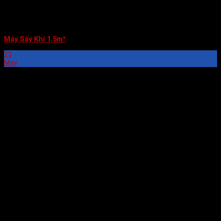
Máy Sấy Khí 1.5m³
23
May