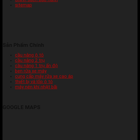
sitemap
Sản Phẩm Chính
cầu nâng ô tô
cầu nâng 2 trụ
cầu nâng 1 trụ ấn độ
ben rửa xe máy
cung cấp máy rửa xe cao áp
thiết bị vá lốp ô tô
máy nén khí nhật bãi
GOOGLE MAPS