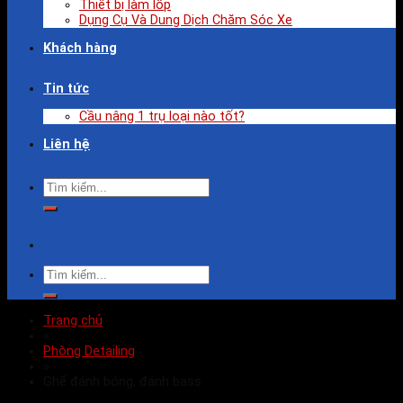
Thiết bị làm lốp
Dụng Cụ Và Dung Dịch Chăm Sóc Xe
Khách hàng
Tin tức
Cầu nâng 1 trụ loại nào tốt?
Liên hệ
Trang chủ
»
Phòng Detailing
»
Ghế đánh bóng, đánh bass