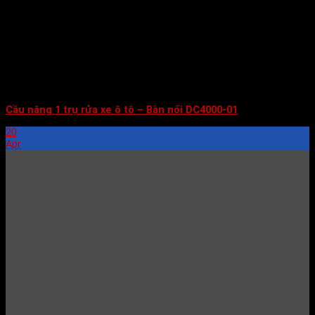
Cầu nâng 1 trụ rửa xe ô tô – Bàn nổi DC4000-01
20
Apr