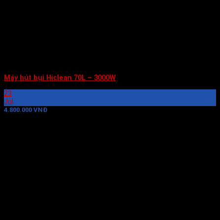
Máy hút bụi Hiclean 70L – 3000W
23
Jul
4.800.000 VNĐ