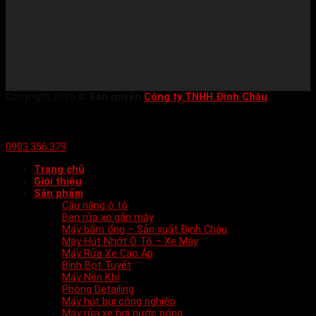
Copyright 2026 ©
Bản quyền
Công ty TNHH Định Châu
0903.356.379
Trang chủ
Giới thiệu
Sản phẩm
Cầu nâng ô tô
Ben rửa xe gắn máy
Máy bấm ống – Sản xuất Định Châu
Máy Hút Nhớt Ô Tô – Xe Máy
Máy Rửa Xe Cao Áp
Bình Bọt Tuyết
Máy Nén Khí
Phòng Detailing
Máy hút bụi công nghiệp
Máy rửa xe hơi nước nóng