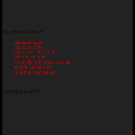
Sản Phẩm Chính
cầu nâng ô tô
cầu nâng 2 trụ
cầu nâng 1 trụ ấn độ
ben rửa xe máy
cung cấp máy rửa xe cao áp
thiết bị vá lốp ô tô
máy nén khí nhật bãi
GOOGLE MAPS