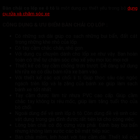
Bàn chải cọ lốp xe ô tô
là một dụng cụ thiết yếu trong bộ
dụng
cụ rửa và chăm sóc xe
.
CÔNG DỤNG & ƯU ĐIỂM BÀN CHẢI CỌ LỐP :
Có những sợi dài giúp cọ sạch những bụi bẩn, đất cát
trong những khe nhỏ của lốp.
Có tay cầm chắc chắn, nhỏ gọn.
Với dụng cụ chuyên dành cho lốp xe như vậy. Bạn hoàn
toàn có thể tự chăm sóc cho xế yêu mọi lúc mọi nơi
Thiết kế có tay cầm chống trơn trượt. Dễ dàng sử dụng
khi rửa xe có dầu bám rửa xe bám vào.
Với thiết kế các sợi chổi li ti. Giúp thọc sâu các ngóc
ngách trên lốp và la zăng của bánh xe giúp làm sạch
bánh xe tốt nhất.
Tay cầm được làm từ nhựa PVC cao cấp. Giúp cầm
chắc tay không bị rêu mốc, giúp làm tăng tuổi thọ của
bộ chổi.
Ngoài dùng để vệ sinh lốp ô tô. Còn dùng đề vệ sinh các
vật dụng trong gia đình được rất tiện lợi cho công việc.
Lông bàn chải có độ cứng vừa phải. Đánh bay bụi bẩn
nhưng không làm xước các bề mặt tiếp xúc
Bàn chải mềm, linh hoạt với tay cầm dài. Thiết kế của