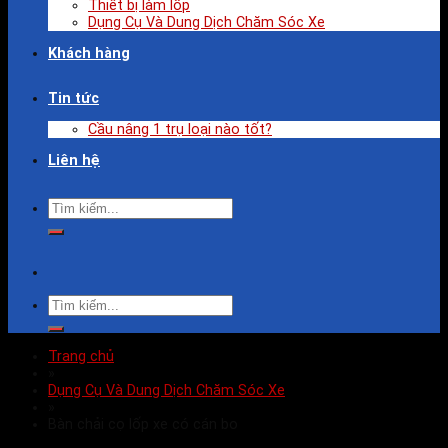
Thiết bị làm lốp
Dụng Cụ Và Dung Dịch Chăm Sóc Xe
Khách hàng
Tin tức
Cầu nâng 1 trụ loại nào tốt?
Liên hệ
Trang chủ
»
Dụng Cụ Và Dung Dịch Chăm Sóc Xe
»
Bàn chải cọ lốp xe có cán bo