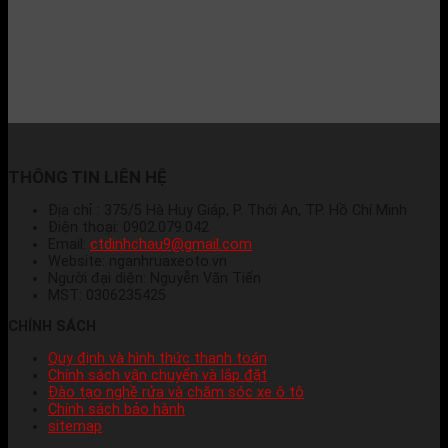
THÔNG TIN LIÊN HỆ
Địa chỉ : 375/5 Hà Huy Giáp, P. Thới An, TP. Hồ Chí Minh
Điện thoại: 0902.079.042
Email:
ctdinhchau9@gmail.com
Website: nganhruaxeoto.vn
Người đại diện: Nguyễn Văn Tiến
MST: 0306235425
CHÍNH SÁCH
Quy định và hình thức thanh toán
Chính sách vận chuyển và lắp đặt
Đào tạo nghề rửa và chăm sóc xe ô tô
Chính sách bảo hành
sitemap