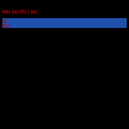
Máy Sấy Khí 1.5m³
23
May