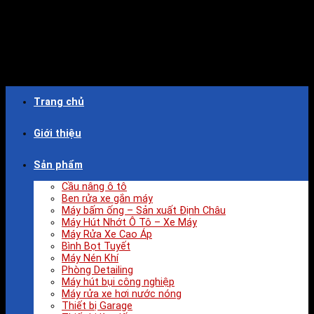
Trang chủ
Giới thiệu
Sản phẩm
Cầu nâng ô tô
Ben rửa xe gắn máy
Máy bấm ống – Sản xuất Định Châu
Máy Hút Nhớt Ô Tô – Xe Máy
Máy Rửa Xe Cao Áp
Bình Bọt Tuyết
Máy Nén Khí
Phòng Detailing
Máy hút bụi công nghiệp
Máy rửa xe hơi nước nóng
Thiết bị Garage