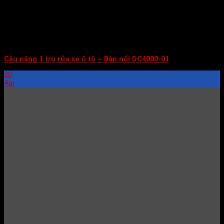
Cầu nâng 1 trụ rửa xe ô tô – Bàn nổi DC4000-01
20
Apr