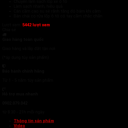
Chuyên làm sạch lốp xe ô tô
Làm sạch nhanh, hiệu quả
Cán cầm cao su sẻ rãnh tăng độ bám khi cầm
Bàn chải cọ rửa lốp ô tô có tay cầm chắc chắn
Lượt xem:
5442 lượt xem
Chia sẻ:
Giao hàng toàn quốc
Giao hàng và lắp đặt tận nơi
(*áp dụng tùy sản phẩm)
Bảo hành chính hãng
Từ 1 - 5 năm tùy sản phẩm
Hỗ trợ mua nhanh
0902.079.042
từ 8:30 - 21h mỗi ngày
Thông tin sản phẩm
Video