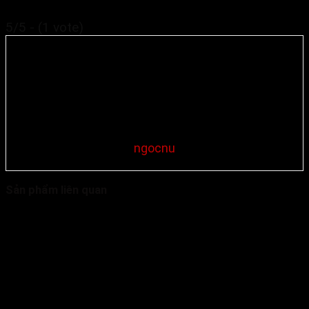
5/5 - (1 vote)
ngocnu
Sản phẩm liên quan