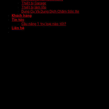
Thiết bị Garage
Thiết bị làm lốp
Dụng Cụ Và Dung Dịch Chăm Sóc Xe
Khách hàng
Tin tức
Cầu nâng 1 trụ loại nào tốt?
Liên hệ