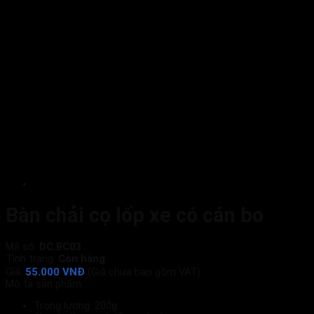
Bàn chải cọ lốp xe có cán bo
Mã số:
DC.BC03
Tình trạng:
Còn hàng
55.000 VNĐ
Giá:
(Giá chưa bao gồm VAT)
Mô tả sản phẩm:
Trọng lượng: 200g