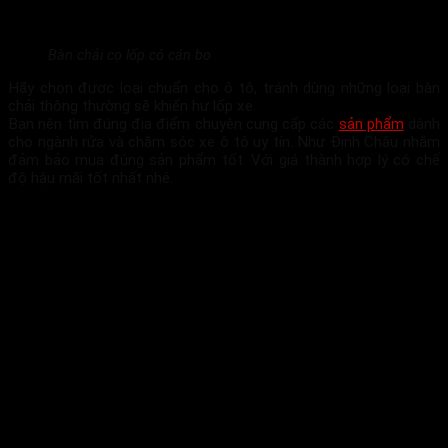
Bàn chải cọ lốp có cán bo
Hãy chọn được loại chuẩn cho ô tô, tránh dùng những loại bàn
chải thông thường sẽ khiến hư lốp xe.
Bạn nên tìm đúng địa điểm chuyên cung cấp các
sản phẩm
dành
cho ngành rửa và chăm sóc xe ô tô uy tín. Như Định Châu nhằm
đảm bảo mua đúng sản phẩm tốt. Với giá thành hợp lý có chế
độ hậu mãi tốt nhất nhé.