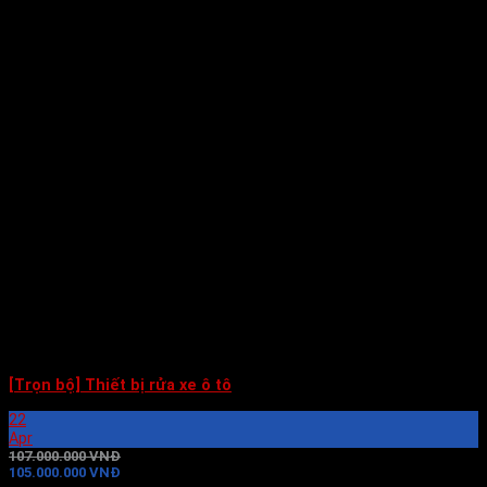
[Trọn bộ] Thiết bị rửa xe ô tô
22
Apr
107.000.000 VNĐ
105.000.000 VNĐ