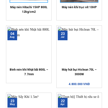
Máy nén Hitachi 15HP 800L
Máy nén khí trục vít 10HP
12kg/cm2
04
23
Aug
Jul
Bình nén khí Nhật bãi 800L –
Máy hút bụi Hiclean 70L –
7.7mm
3000W
4.800.000 VNĐ
23
22
May
Apr