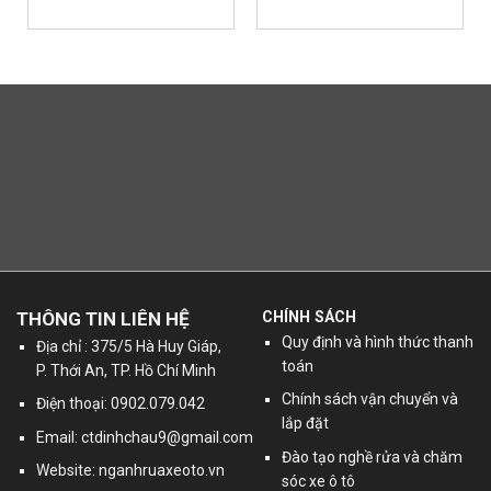
THÔNG TIN LIÊN HỆ
CHÍNH SÁCH
Quy định và hình thức thanh
Địa chỉ : 375/5 Hà Huy Giáp,
toán
P. Thới An, TP. Hồ Chí Minh
Chính sách vận chuyển và
Điện thoại: 0902.079.042
lắp đặt
Email:
ctdinhchau9@gmail.com
Đào tạo nghề rửa và chăm
Website: nganhruaxeoto.vn
sóc xe ô tô