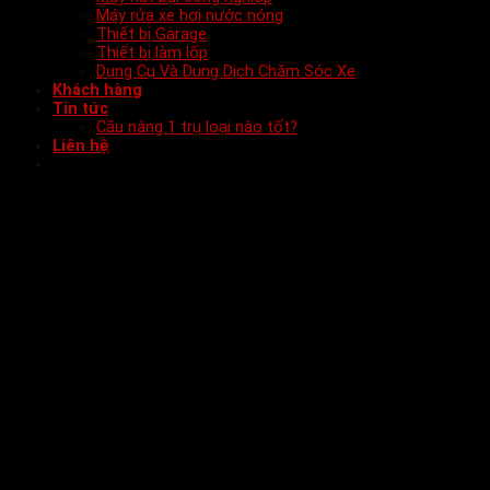
Máy rửa xe hơi nước nóng
Thiết bị Garage
Thiết bị làm lốp
Dụng Cụ Và Dung Dịch Chăm Sóc Xe
Khách hàng
Tin tức
Cầu nâng 1 trụ loại nào tốt?
Liên hệ