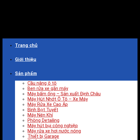
Trang chủ
Giới thiệu
Sản phẩm
Cầu nâng ô tô
Ben rửa xe gắn máy
Máy bấm ống – Sản xuất Định Châu
Máy Hút Nhớt Ô Tô – Xe Máy
Máy Rửa Xe Cao Áp
Bình Bọt Tuyết
Máy Nén Khí
Phòng Detailing
Máy hút bụi công nghiệp
Máy rửa xe hơi nước nóng
Thiết bị Garage