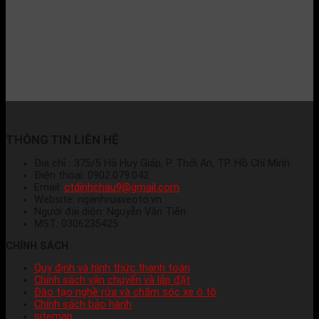
THÔNG TIN LIÊN HỆ
Địa chỉ : 375/5 Hà Huy Giáp, P. Thới An, TP. Hồ Chí Minh
Điện thoại: 0902.079.042
Email:
ctdinhchau9@gmail.com
Website: nganhruaxeoto.vn
Người đại diện: Nguyễn Văn Tiến
MST: 0306235425
CHÍNH SÁCH
Quy định và hình thức thanh toán
Chính sách vận chuyển và lắp đặt
Đào tạo nghề rửa và chăm sóc xe ô tô
Chính sách bảo hành
sitemap