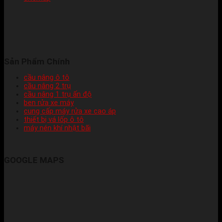
Sản Phẩm Chính
cầu nâng ô tô
cầu nâng 2 trụ
cầu nâng 1 trụ ấn độ
ben rửa xe máy
cung cấp máy rửa xe cao áp
thiết bị vá lốp ô tô
máy nén khí nhật bãi
GOOGLE MAPS