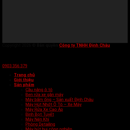
Copyright 2026 ©
Bản quyền
Công ty TNHH Định Châu
0903.356.379
Trang chủ
Giới thiệu
Sản phẩm
Cầu nâng ô tô
Ben rửa xe gắn máy
Máy bấm ống – Sản xuất Định Châu
Máy Hút Nhớt Ô Tô – Xe Máy
Máy Rửa Xe Cao Áp
Bình Bọt Tuyết
Máy Nén Khí
Phòng Detailing
Máy hút bụi công nghiệp