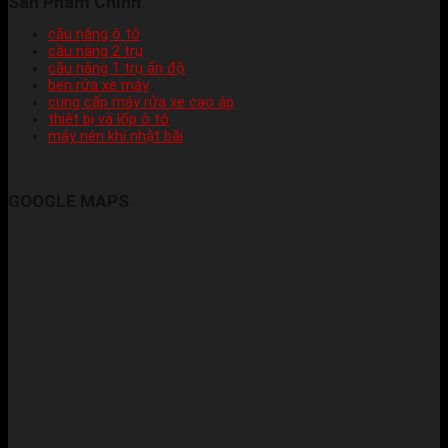
Sản Phẩm Chính
cầu nâng ô tô
cầu nâng 2 trụ
cầu nâng 1 trụ ấn độ
ben rửa xe máy
cung cấp máy rửa xe cao áp
thiết bị vá lốp ô tô
máy nén khí nhật bãi
GOOGLE MAPS