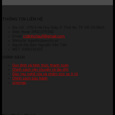
THÔNG TIN LIÊN HỆ
Địa chỉ : 375/5 Hà Huy Giáp, P. Thới An, TP. Hồ Chí Minh
Điện thoại: 0902.079.042
Email:
ctdinhchau9@gmail.com
Website: nganhruaxeoto.vn
Người đại diện: Nguyễn Văn Tiến
MST: 0306235425
CHÍNH SÁCH
Quy định và hình thức thanh toán
Chính sách vận chuyển và lắp đặt
Đào tạo nghề rửa và chăm sóc xe ô tô
Chính sách bảo hành
sitemap