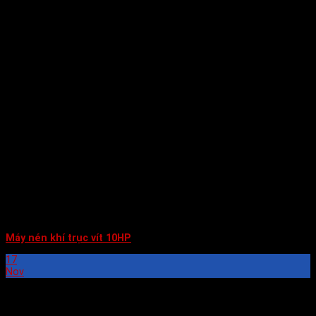
Máy nén khí trục vít 10HP
17
Nov