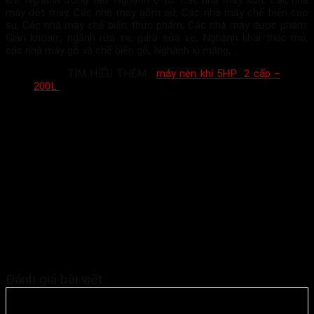
khí. Nghành đóng tàu. Nghành ô tô. Các nhà máy sơn, Các nhà
máy dệt may, Các nhà máy gốm sứ, Các nhà máy chế biến cao
su, Các nhà máy chế biến thực phẩm, Các nhà máy dược phẩm.
Giàn khoan:, ngành rửa xe, gara sửa xe, Nghành khai thác mỏ,
các nhà máy gỗ và chế biến gỗ, Nghành xi măng,…
TÌM HIỂU THÊM :
máy nén khí 5HP 2 cấp –
200L
Đánh giá bài viết