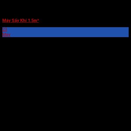
Máy Sấy Khí 1.5m³
23
May