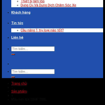
Thiết bị làm lốp
Dụng Cụ Và Dung Dịch Chăm Sóc Xe
Khách hàng
Tin tức
Cầu nâng 1 trụ loại nào tốt?
Liên hệ
Trang chủ
»
Sản phẩm
»
Máy nén khí 10HP 300L