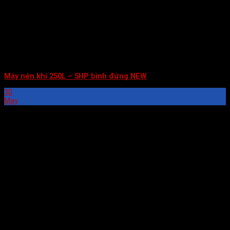
Máy nén khí 250L – 5HP bình đứng NEW
30
May