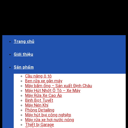
Trang chủ
Giới thiệu
Sản phẩm
Cầu nâng ô tô
Ben rửa xe gắn máy
Máy bấm ống – Sản xuất Định Châu
Máy Hút Nhớt Ô Tô – Xe Máy
Máy Rửa Xe Cao Áp
Bình Bọt Tuyết
Máy Nén Khí
Phòng Detailing
Máy hút bụi công nghiệp
Máy rửa xe hơi nước nóng
Thiết bị Garage