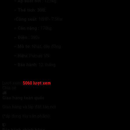
– Áp suất hơi
: 12,5kg
– Thể tích: 300
L
-Công suất
: 10HP- 7.5Kw
– Cân nặng :
170kg
– Điện :
380v
– Mô tơ:
Nhật, dây đồng
– Hiệu:
Pumas VN
– Bảo hành
: 12 tháng
Lượt xem:
5060 lượt xem
Chia sẻ:
Giao hàng toàn quốc
Giao hàng và lắp đặt tận nơi
(*áp dụng tùy sản phẩm)