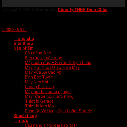
Copyright 2026 ©
Bản quyền
Công ty TNHH Định Châu
0903.356.379
Trang chủ
Giới thiệu
Sản phẩm
Cầu nâng ô tô
Ben rửa xe gắn máy
Máy bấm ống – Sản xuất Định Châu
Máy Hút Nhớt Ô Tô – Xe Máy
Máy Rửa Xe Cao Áp
Bình Bọt Tuyết
Máy Nén Khí
Phòng Detailing
Máy hút bụi công nghiệp
Máy rửa xe hơi nước nóng
Thiết bị Garage
Thiết bị làm lốp
Dụng Cụ Và Dung Dịch Chăm Sóc Xe
Khách hàng
Tin tức
Cầu nâng 1 trụ loại nào tốt?