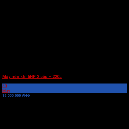
Máy nén khí 5HP 2 cấp – 220L
30
May
19.000.000 VNĐ