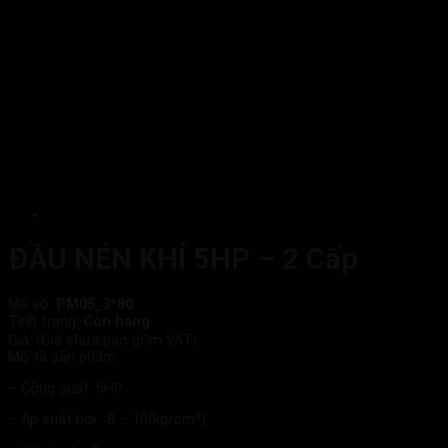
ĐẦU NÉN KHÍ 5HP – 2 Cấp
Mã số:
PM05_3*80
Tình trạng:
Còn hàng
Giá:
(Giá chưa bao gồm VAT)
Mô tả sản phẩm:
– Công suất: 5HP
– Áp suất hơi : 8 – 10(kg/cm²)