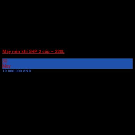
Máy nén khí 5HP 2 cấp – 220L
30
May
19.000.000 VNĐ