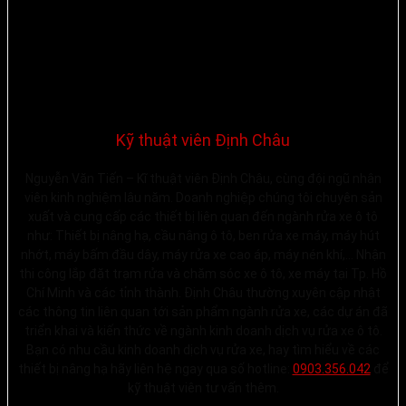
Kỹ thuật viên Định Châu
Nguyễn Văn Tiến – Kĩ thuật viên Định Châu, cùng đội ngũ nhân
viên kinh nghiệm lâu năm. Doanh nghiệp chúng tôi chuyên sản
xuất và cung cấp các thiết bị liên quan đến ngành rửa xe ô tô
như: Thiết bị nâng hạ, cầu nâng ô tô, ben rửa xe máy, máy hút
nhớt, máy bấm đầu dây, máy rửa xe cao áp, máy nén khí,… Nhận
thi công lắp đặt trạm rửa và chăm sóc xe ô tô, xe máy tại Tp. Hồ
Chí Minh và các tỉnh thành. Định Châu thường xuyên cập nhật
các thông tin liên quan tới sản phẩm ngành rửa xe, các dự án đã
triển khai và kiến thức về ngành kinh doanh dịch vụ rửa xe ô tô.
Bạn có nhu cầu kinh doanh dịch vụ rửa xe, hay tìm hiểu về các
thiết bị nâng hạ hãy liên hệ ngay qua số hotline:
0903.356.042
để
kỹ thuật viên tư vấn thêm.