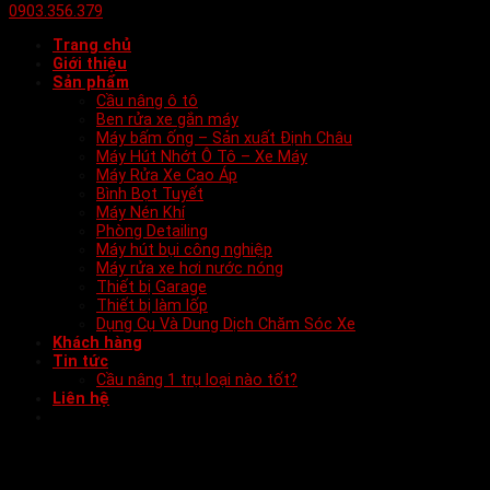
0903.356.379
Trang chủ
Giới thiệu
Sản phẩm
Cầu nâng ô tô
Ben rửa xe gắn máy
Máy bấm ống – Sản xuất Định Châu
Máy Hút Nhớt Ô Tô – Xe Máy
Máy Rửa Xe Cao Áp
Bình Bọt Tuyết
Máy Nén Khí
Phòng Detailing
Máy hút bụi công nghiệp
Máy rửa xe hơi nước nóng
Thiết bị Garage
Thiết bị làm lốp
Dụng Cụ Và Dung Dịch Chăm Sóc Xe
Khách hàng
Tin tức
Cầu nâng 1 trụ loại nào tốt?
Liên hệ