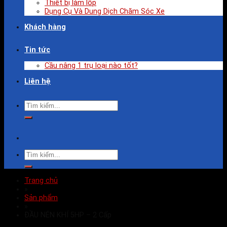
Thiết bị làm lốp
Dụng Cụ Và Dung Dịch Chăm Sóc Xe
Khách hàng
Tin tức
Cầu nâng 1 trụ loại nào tốt?
Liên hệ
Trang chủ
»
Sản phẩm
»
ĐẦU NÉN KHÍ 5HP – 2 Cấp