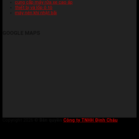
cung cấp máy rửa xe cao áp
thiết bị vá lốp ô tô
máy nén khí nhật bãi
GOOGLE MAPS
Copyright 2026 ©
Bản quyền
Công ty TNHH Định Châu