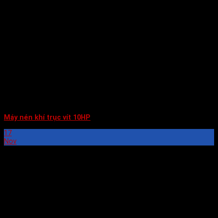
Máy nén khí trục vít 10HP
17
Nov