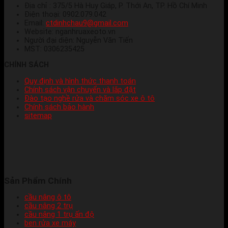
Địa chỉ : 375/5 Hà Huy Giáp, P. Thới An, TP. Hồ Chí Minh
Điện thoại: 0902.079.042
Email:
ctdinhchau9@gmail.com
Website: nganhruaxeoto.vn
Người đại diện: Nguyễn Văn Tiến
MST: 0306235425
CHÍNH SÁCH
Quy định và hình thức thanh toán
Chính sách vận chuyển và lắp đặt
Đào tạo nghề rửa và chăm sóc xe ô tô
Chính sách bảo hành
sitemap
Sản Phẩm Chính
cầu nâng ô tô
cầu nâng 2 trụ
cầu nâng 1 trụ ấn độ
ben rửa xe máy