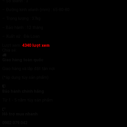
– Số xilanh : 3
– Đường kính xilanh (mm) : 65-80-80
– Trọng lượng : 37kg
– Bảo hành : 12 tháng
– Xuất xứ : Đài Loan
Lượt xem:
4340 lượt xem
Chia sẻ:
Giao hàng toàn quốc
Giao hàng và lắp đặt tận nơi
(*áp dụng tùy sản phẩm)
Bảo hành chính hãng
Từ 1 - 5 năm tùy sản phẩm
Hỗ trợ mua nhanh
0902.079.042