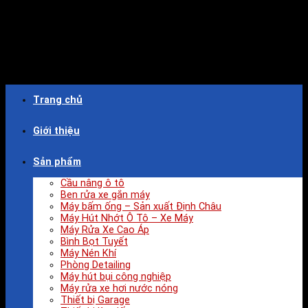
Trang chủ
Giới thiệu
Sản phẩm
Cầu nâng ô tô
Ben rửa xe gắn máy
Máy bấm ống – Sản xuất Định Châu
Máy Hút Nhớt Ô Tô – Xe Máy
Máy Rửa Xe Cao Áp
Bình Bọt Tuyết
Máy Nén Khí
Phòng Detailing
Máy hút bụi công nghiệp
Máy rửa xe hơi nước nóng
Thiết bị Garage