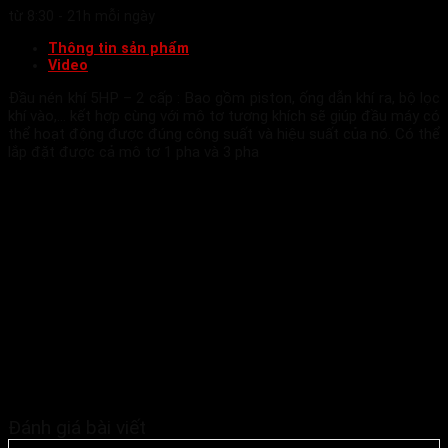
từ 8:30 - 21h mỗi ngày
Thông tin sản phẩm
Video
Đầu nén khí 5HP – 2 cấp : Bao gồm piston, ống dẫn khí ra, bộ lọc
khí vào,… kết hợp cùng với mô tơ tương khích sẽ giúp đầu máy có
thể hoạt động được đúng công suất và hiệu suất của nó. Có thể
lắp đặt được cả mô tơ 1 pha và 3 pha
Đánh giá bài viết