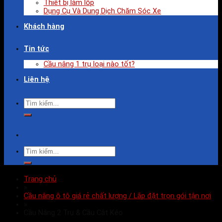
Thiết bị làm lốp
Dụng Cụ Và Dung Dịch Chăm Sóc Xe
Khách hàng
Tin tức
Cầu nâng 1 trụ loại nào tốt?
Liên hệ
Trang chủ
»
Cầu nâng ô tô giá rẻ chất lượng / Lắp đặt trọn gói tận nơi
»
Cầu Nâng 2 Trụ & Cầu Cắt Kéo