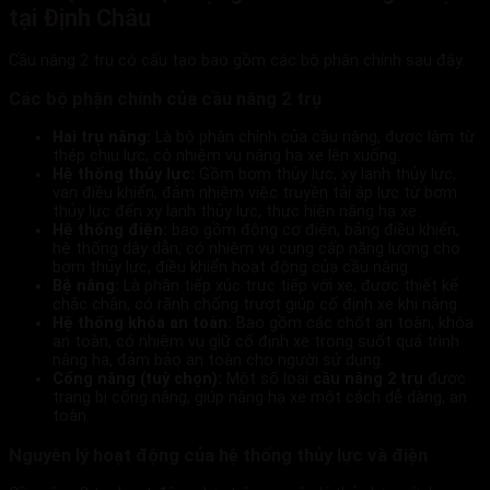
tại Định Châu
Cầu nâng 2 trụ có cấu tạo bao gồm các bộ phận chính sau đây.
Các bộ phận chính của cầu nâng 2 trụ
Hai trụ nâng:
Là bộ phận chính của cầu nâng, được làm từ
thép chịu lực, có nhiệm vụ nâng hạ xe lên xuống.
Hệ thống thủy lực:
Gồm bơm thủy lực, xy lanh thủy lực,
van điều khiển, đảm nhiệm việc truyền tải áp lực từ bơm
thủy lực đến xy lanh thủy lực, thực hiện nâng hạ xe.
Hệ thống điện:
bao gồm động cơ điện, bảng điều khiển,
hệ thống dây dẫn, có nhiệm vụ cung cấp năng lượng cho
bơm thủy lực, điều khiển hoạt động của cầu nâng.
Bệ nâng:
Là phần tiếp xúc trực tiếp với xe, được thiết kế
chắc chắn, có rãnh chống trượt giúp cố định xe khi nâng.
Hệ thống khóa an toàn:
Bao gồm các chốt an toàn, khóa
an toàn, có nhiệm vụ giữ cố định xe trong suốt quá trình
nâng hạ, đảm bảo an toàn cho người sử dụng.
Cổng nâng (tuỳ chọn):
Một số loại
cầu nâng 2 trụ
được
trang bị cổng nâng, giúp nâng hạ xe một cách dễ dàng, an
toàn.
Nguyên lý hoạt động của hệ thống thủy lực và điện