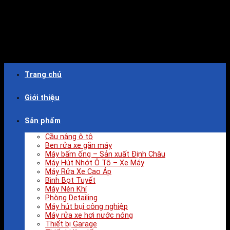
Trang chủ
Giới thiệu
Sản phẩm
Cầu nâng ô tô
Ben rửa xe gắn máy
Máy bấm ống – Sản xuất Định Châu
Máy Hút Nhớt Ô Tô – Xe Máy
Máy Rửa Xe Cao Áp
Bình Bọt Tuyết
Máy Nén Khí
Phòng Detailing
Máy hút bụi công nghiệp
Máy rửa xe hơi nước nóng
Thiết bị Garage