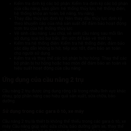
Kiểm tra định kỳ các bộ phận: Kiểm tra định kỳ các bộ phận
của cầu nâng, bao gồm: hệ thống thủy lực, hệ thống điện,
hệ thống khóa an toàn, bệ nâng, trụ nâng…
Thay dầu thủy lực định kỳ: Nên thay dầu thủy lực định kỳ
theo khuyến cáo của nhà sản xuất để đảm bảo hoạt động
trơn tru của hệ thống thủy lực.
Vệ sinh cầu nâng: Lau chùi, vệ sinh cầu nâng sau mỗi lần
sử dụng, loại bỏ bụi bẩn, ẩm ướt để bảo vệ thiết bị.
Kiểm tra hệ thống điện: Kiểm tra hệ thống điện, đảm bảo
các dây dẫn không bị hở, tiếp xúc tốt, đảm bảo an toàn
cho người sử dụng.
Kiểm tra và thay thế các bộ phận bị hư hỏng: Thay thế các
bộ phận bị hư hỏng hoặc hao mòn để đảm bảo an toàn và
hiệu suất hoạt động của cầu nâng.
Ứng dụng của cầu nâng 2 trụ
Cầu nâng 2 trụ được ứng dụng rộng rãi trong nhiều lĩnh vực khác
nhau, góp phần nâng cao hiệu quả sản xuất, sửa chữa, bảo
dưỡng.
Sử dụng trong các gara ô tô, xe máy
Cầu nâng 2 trụ là thiết bị không thể thiếu trong các gara ô tô, xe
máy. Cầu nâng giúp việc sửa chữa, bảo dưỡng gầm xe, thay thế