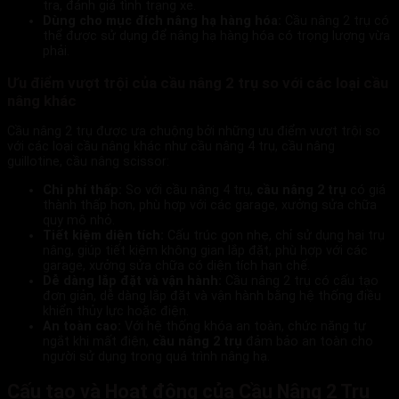
tra, đánh giá tình trạng xe.
Dùng cho mục đích nâng hạ hàng hóa:
Cầu nâng 2 trụ có
thể được sử dụng để nâng hạ hàng hóa có trọng lượng vừa
phải.
Ưu điểm vượt trội của cầu nâng 2 trụ so với các loại cầu
nâng khác
Cầu nâng 2 trụ được ưa chuộng bởi những ưu điểm vượt trội so
với các loại cầu nâng khác như cầu nâng 4 trụ, cầu nâng
guillotine, cầu nâng scissor:
Chi phí thấp:
So với cầu nâng 4 trụ,
cầu nâng 2 trụ
có giá
thành thấp hơn, phù hợp với các garage, xưởng sửa chữa
quy mô nhỏ.
Tiết kiệm diện tích:
Cấu trúc gọn nhẹ, chỉ sử dụng hai trụ
nâng, giúp tiết kiệm không gian lắp đặt, phù hợp với các
garage, xưởng sửa chữa có diện tích hạn chế.
Dễ dàng lắp đặt và vận hành:
Cầu nâng 2 trụ có cấu tạo
đơn giản, dễ dàng lắp đặt và vận hành bằng hệ thống điều
khiển thủy lực hoặc điện.
An toàn cao:
Với hệ thống khóa an toàn, chức năng tự
ngắt khi mất điện,
cầu nâng 2 trụ
đảm bảo an toàn cho
người sử dụng trong quá trình nâng hạ.
Cấu tạo và Hoạt động của Cầu Nâng 2 Trụ