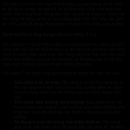
Cầu nâng 2 trụ là một loại
thiết bị nâng
chuyên dụng, được thiết
kế sử dụng trong các gara ô tô, xưởng sửa chữa, nhà máy sản
xuất… Cầu nâng hoạt động dựa trên nguyên lý thủy lực, dùng hai
trụ nâng để nâng và hạ xe lên xuống, giúp cho việc tiếp cận gầm
xe một cách dễ dàng, thuận tiện cho việc sửa chữa, bảo dưỡng.
Định nghĩa và ứng dụng của cầu nâng 2 trụ
Cầu nâng 2 trụ là
hệ thống nâng
hạ sử dụng hai trụ nâng cố định,
được kết nối với hệ thống thủy lực để nâng hạ phương tiện một
cách an toàn, hiệu quả. Loại cầu nâng này phù hợp cho việc sửa
chữa, bảo dưỡng các loại xe cá nhân, xe thương mại, xe tải nhẹ,
máy móc thiết bị có kích thước tương đối nhỏ.
Cầu nâng 2 trụ được ứng dụng rộng rãi trong các lĩnh vực sau:
Sửa chữa ô tô, xe máy:
Cầu nâng 2 trụ hỗ trợ nâng hạ xe
lên cao giúp cho việc sửa chữa, bảo dưỡng gầm xe, thay
thế phụ tùng, kiểm tra hệ thống treo xe được thuận tiện
hơn.
Sửa chữa, bảo dưỡng công nghiệp:
Cầu nâng được sử
dụng trong các xưởng cơ khí, xưởng sửa chữa thiết bị, nhà
máy sản xuất để nâng hạ các thiết bị cần sửa chữa, bảo
dưỡng.
Sử dụng trong các trung tâm kiểm định xe:
Cầu nâng
giúp nhân viên kiểm định dễ dàng tiếp cận gầm xe để kiểm