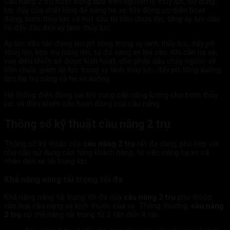
Cầu nâng 2 trụ hoạt động dựa trên nguyên lý thủy lực, sử dụng
lực đẩy của chất lỏng để nâng hạ xe. Khi động cơ điện hoạt
động, bơm thủy lực sẽ hút dầu từ bồn chứa lên, tăng áp lực dầu
và đẩy dầu đến xy lanh thủy lực.
Áp lực dầu tác động lên pít tông trong xy lanh thủy lực, đẩy pít
tông lên, kéo trụ nâng lên, từ đó nâng xe lên cao. Khi cần hạ xe,
van điều khiển sẽ được kích hoạt, cho phép dầu chảy ngược về
bồn chứa, giảm áp lực trong xy lanh thủy lực, đẩy pít tông xuống,
làm hạ trụ nâng và hạ xe xuống.
Hệ thống điện đóng vai trò cung cấp năng lượng cho bơm thủy
lực và điều khiển các hoạt động của cầu nâng.
Thông số kỹ thuật cầu nâng 2 trụ
Thông số kỹ thuật của
cầu nâng 2 trụ
rất đa dạng, phù hợp với
nhu cầu sử dụng của từng khách hàng, từ việc nâng hạ xe cá
nhân đến xe
tải trọng lớn
.
Khả năng nâng tải trọng tối đa
Khả năng nâng tải trọng tối đa của
cầu nâng 2 trụ
phụ thuộc
vào loại cầu nâng và kích thước của xe. Thông thường,
cầu nâng
2 trụ
có thể nâng tải trọng từ 2 tấn đến 4 tấn.